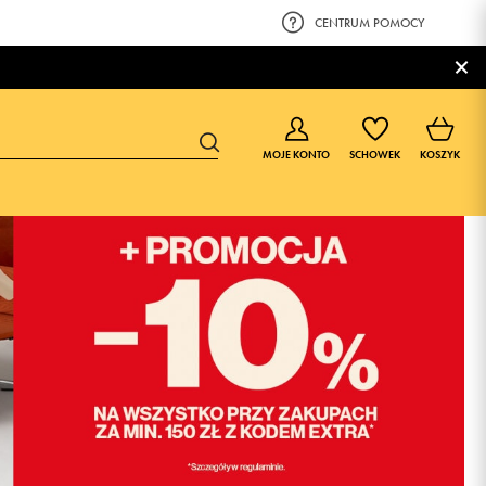
CENTRUM POMOCY
×
MOJE KONTO
SCHOWEK
KOSZYK
BUTY DLA CHŁOPCA
BUTY DLA DZIEWCZYNKI
0-4 lat
0-4 lat
4-8 lat
4-8 lat
9-16 lat
9-16 lat