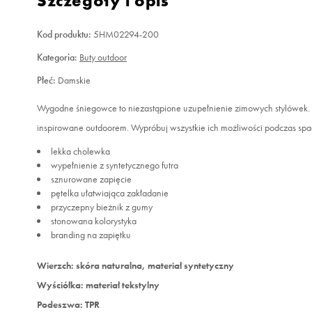
Szczegóły i opis
Kod produktu:
5HM02294-200
Kategoria:
Buty outdoor
Płeć:
Damskie
Wygodne śniegowce to niezastąpione uzupełnienie zimowych stylówek. O
inspirowane outdoorem. Wypróbuj wszystkie ich możliwości podczas spa
lekka cholewka
wypełnienie z syntetycznego futra
sznurowane zapięcie
pętelka ułatwiająca zakładanie
przyczepny bieżnik z gumy
stonowana kolorystyka
branding na zapiętku
Wierzch: skóra naturalna, materiał syntetyczny
Wyściółka: materiał tekstylny
Podeszwa: TPR