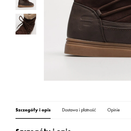
Skechers
Timberland
Umbro
Under Armour
Up8
U.S. Polo ASSN.
Vans
Szczegóły i opis
Dostawa i płatność
Opinie