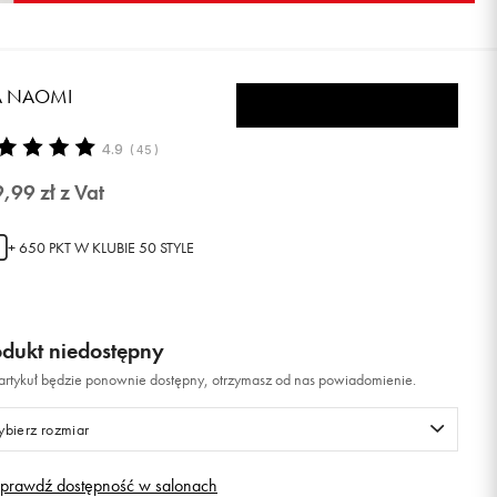
LA NAOMI
4.9
(
45
)
9,99
zł
z Vat
+ 650 PKT W
KLUBIE 50 STYLE
odukt niedostępny
i artykuł będzie ponownie dostępny, otrzymasz od nas powiadomienie.
bierz rozmiar
prawdź dostępność w salonach
Rozmiary EU
Rozmiary US