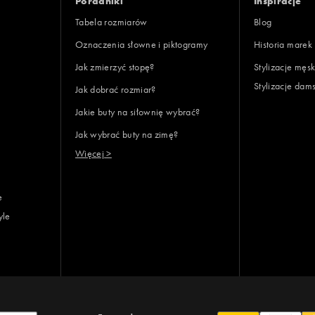
Poradniki
Inspiracje
Tabela rozmiarów
Blog
Oznaczenia słowne i piktogramy
Historia marek
Jak zmierzyć stopę?
Stylizacje męsk
Stylizacje dam
Jak dobrać rozmiar?
lientów
Jakie buty na siłownię wybrać?
Jak wybrać buty na zimę?
Wyczyść
Szukaj
Więcej >
e
yle