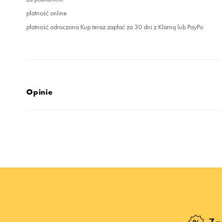
płatność online
płatność odroczona Kup teraz zapłać za 30 dni z Klarną lub PayPo
Opinie
4.9
opinii klientów
45
z całego okresu
zebranych i zweryfikowanych przez