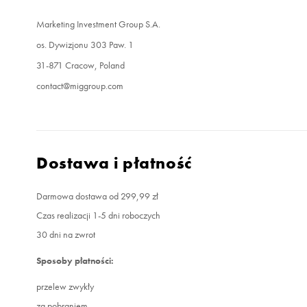
Marketing Investment Group S.A.
os. Dywizjonu 303 Paw. 1
31-871 Cracow, Poland
contact@miggroup.com
Dostawa i płatność
Darmowa dostawa od 299,99 zł
Czas realizacji 1-5 dni roboczych
30 dni na zwrot
Sposoby płatności:
przelew zwykły
za pobraniem