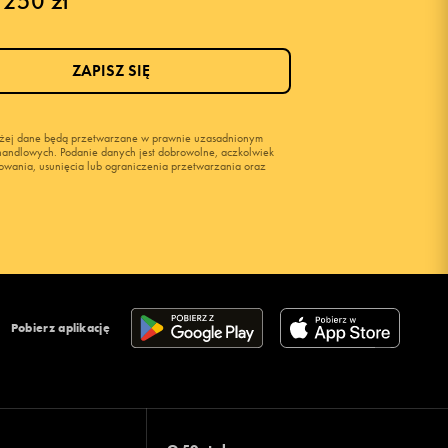
 250 zł
ZAPISZ SIĘ
wyżej dane będą przetwarzane w prawnie uzasadnionym
i handlowych. Podanie danych jest dobrowolne, aczkolwiek
owania, usunięcia lub ograniczenia przetwarzania oraz
Pobierz aplikację