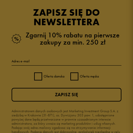
opinii klientów
3
z całego okresu
ZAPISZ SIĘ DO
zebranych i zweryfikowanych przez
NEWSLETTERA
Zgarnij 10% rabatu na pierwsze
zakupy za min. 250 zł
5
67%
Adres e-mail
4
33%
Oferta damska
Oferta męska
3
0%
ZAPISZ SIĘ
2
0%
1
Administratorem danych osobowych jest Marketing Investment Group S.A. z
0%
siedzibą w Krakowie (31-871), os. Dywizjonu 303 paw. 1, udostępnione
powyżej dane będą przetwarzane w prawnie uzasadnionym interesie
administratora, za który uważa się marketing produktów i usług własnych.
Podając swój adres mailowy zgadzasz się na otrzymywanie informacji
handlowych. Podanie danych jest dobrowolne, aczkolwiek niezbędne w celu