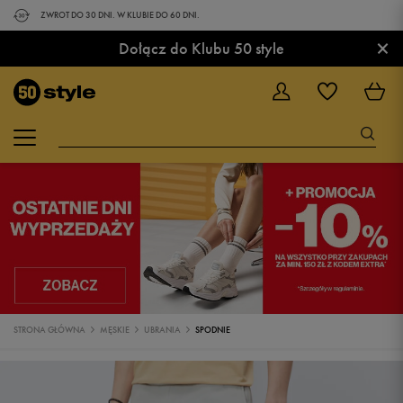
ZWROT DO 30 DNI. W KLUBIE DO 60 DNI.
×
Dołącz do Klubu 50 style
STRONA GŁÓWNA
MĘSKIE
UBRANIA
SPODNIE