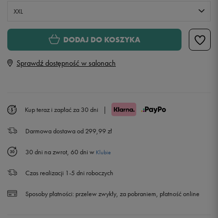
XXL
S
Powiadom o dostępności
DODAJ DO KOSZYKA
Sprawdź dostępność w salonach
M
Powiadom o dostępności
L
Powiadom o dostępności
Kup teraz i zapłać za 30 dni
|
XL
Powiadom o dostępności
Darmowa dostawa od 299,99 zł
XXL
30 dni na zwrot, 60 dni w
Klubie
Czas realizacji 1-5 dni roboczych
Sposoby płatności:
przelew zwykły, za pobraniem, płatność online