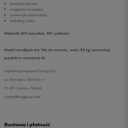
kieszenie boczne
ściągacze na spodzie
uniwersalna kolorystyka
branding z boku
Materiał: 60% bawełna, 40% poliester
Model na zdjęciu ma 186 cm wzrostu, waży 83 kg i prezentuje
produkt w rozmiarze M.
Marketing Investment Group S.A.
os. Dywizjonu 303 Paw. 1
31-871 Cracow, Poland
contact@miggroup.com
Dostawa i płatność