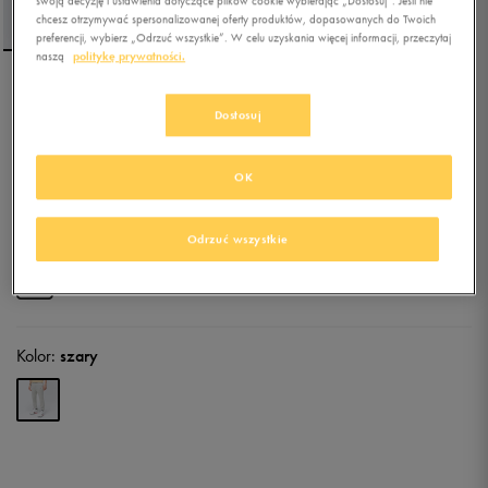
swoją decyzję i ustawienia dotyczące plików cookie wybierając „Dostosuj”. Jeśli nie
chcesz otrzymywać spersonalizowanej oferty produktów, dopasowanych do Twoich
preferencji, wybierz „Odrzuć wszystkie”. W celu uzyskania więcej informacji, przeczytaj
naszą
politykę prywatności.
FILA SPODNIE FILA BROKE
Dostosuj
JOG GRY
4.7
(
3
)
OK
69,99
zł
z Vat
80,99
zł
-14%
(najniższa cena z 30 dni przed obniżką)
Odrzuć wszystkie
189,99
zł
-63%
(cena początkowa)
+ 350 PKT W
KLUBIE 50 STYLE
Kolor:
szary