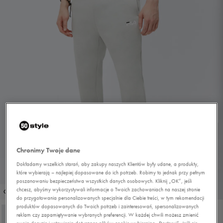
Chronimy Twoje dane
Dokładamy wszelkich starań, aby zakupy naszych Klientów były udane, a produkty,
które wybierają – najlepiej dopasowane do ich potrzeb. Robimy to jednak przy pełnym
poszanowaniu bezpieczeństwa wszystkich danych osobowych. Kliknij „OK”, jeśli
1/4
chcesz, abyśmy wykorzystywali informacje o Twoich zachowaniach na naszej stronie
OUTLET
do przygotowania personalizowanych specjalnie dla Ciebie treści, w tym rekomendacji
produktów dopasowanych do Twoich potrzeb i zainteresowań, spersonalizowanych
reklam czy zapamiętywanie wybranych preferencji. W każdej chwili możesz zmienić