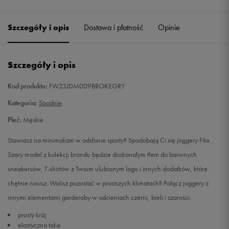
Szczegóły i opis
Dostawa i płatność
Opinie
Szczegóły i opis
Kod produktu:
FW23JDM009BROKEGRY
Kategoria:
Spodnie
Płeć:
Męskie
Stawiasz na minimalizm w odsłonie sporty? Spodobają Ci się joggery Fila.
Szary model z kolekcji brandu będzie doskonałym tłem do barwnych
sneakersów, T-shirtów z Twoim ulubionym logo i innych dodatków, które
chętnie nosisz. Wolisz pozostać w prostszych klimatach? Połącz joggery z
innymi elementami garderoby w odcieniach czerni, bieli i szarości.
prosty krój
elastyczna talia