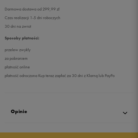
Darmowa dostawa od 299,99 zł
Czas realizacji 1-5 dni roboczych
30 dni na zwrot
Sposoby płatności:
przelew zwykły
za pobraniem
płatność online
płatność odroczona Kup teraz zapłać za 30 dni z Klarną lub PayPo
Opinie
4.7