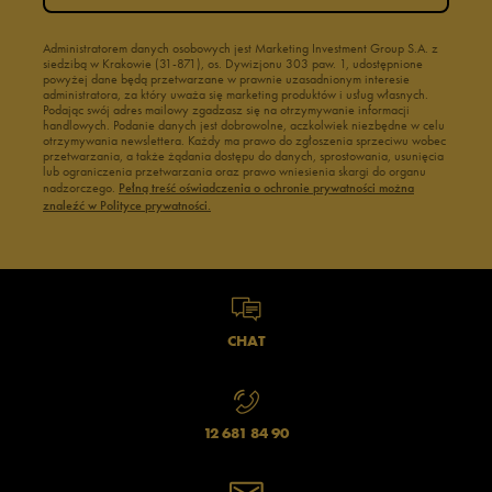
Administratorem danych osobowych jest Marketing Investment Group S.A. z
siedzibą w Krakowie (31-871), os. Dywizjonu 303 paw. 1, udostępnione
powyżej dane będą przetwarzane w prawnie uzasadnionym interesie
administratora, za który uważa się marketing produktów i usług własnych.
Podając swój adres mailowy zgadzasz się na otrzymywanie informacji
handlowych. Podanie danych jest dobrowolne, aczkolwiek niezbędne w celu
otrzymywania newslettera. Każdy ma prawo do zgłoszenia sprzeciwu wobec
przetwarzania, a także żądania dostępu do danych, sprostowania, usunięcia
lub ograniczenia przetwarzania oraz prawo wniesienia skargi do organu
nadzorczego.
Pełną treść oświadczenia o ochronie prywatności można
znaleźć w Polityce prywatności.
CHAT
12 681 84 90