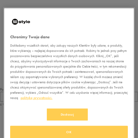
Chronimy Twoje dane
Dokładamy wszelkich starań, aby zakupy naszych Klientów były udane, a produkty,
które wybierają – najlepiej dopasowane do ich potrzeb. Robimy to jednak przy pełnym
Brak produktów do wyświetlenia
poszanowaniu bezpieczeństwa wszystkich danych osobowych. Kliknij „OK”, jeśli
Zmień kryteria wyszukiwania lub
chcesz, abyśmy wykorzystywali informacje o Twoich zachowaniach na naszej stronie
usuń wybrane filtry
do przygotowania personalizowanych specjalnie dla Ciebie treści, w tym rekomendacji
produktów dopasowanych do Twoich potrzeb i zainteresowań, spersonalizowanych
reklam czy zapamiętywanie wybranych preferencji. W każdej chwili możesz zmienić
swoją decyzję i ustawienia dotyczące plików cookie wybierając „Dostosuj”. Jeśli nie
chcesz otrzymywać spersonalizowanej oferty produktów, dopasowanych do Twoich
Pokaż
preferencji, wybierz „Odrzuć wszystkie”. W celu uzyskania więcej informacji, przeczytaj
60
naszą
politykę prywatności.
z 0
Dostosuj
z
1
OK
Przeglądasz
buty New Balance BB80V1
. Dostępne modele: