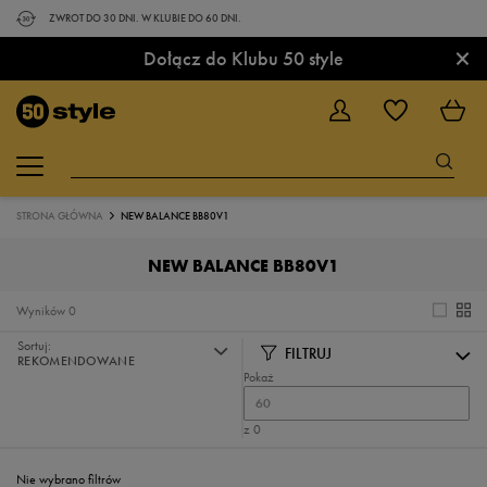
ZWROT DO 30 DNI. W KLUBIE DO 60 DNI.
×
Dołącz do Klubu 50 style
STRONA GŁÓWNA
NEW BALANCE BB80V1
NEW BALANCE BB80V1
Wyników
0
Sortuj:
FILTRUJ
REKOMENDOWANE
Pokaż
60
z 0
Nie wybrano filtrów