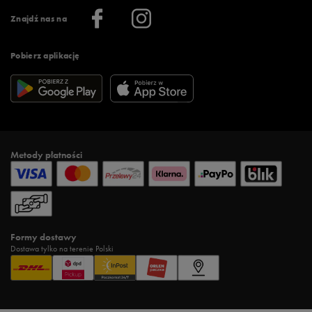
Informacje o firmie
Więcej regulaminów >
Znajdź nas na
Pobierz aplikację
Metody płatności
Formy dostawy
Dostawa tylko na terenie Polski