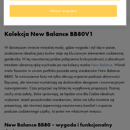
Odrzuć wszystkie
Kolekcja New Balance BB80V1
W dzisiejszym świecie miejskiej mody, gdzie wygoda i styl idą w parze,
znalezienie idealnej pary butów staje się kluczowym elementem codziennej
garderoby. W tej nieustannej próbie połączenia funkcjonalności z aktualnymi
trendami obronną ręką wychodzi po raz kolejny marka
New Balance
. Wśród
wielu fasonów w swoim portfolio posiada serię sneakersów New Balance
BB80. Te nowoczesne buty nie tylko oferują wsparcie podczas aktywności
fizycznej, ale również wyróżniają się doskonałym designem i innowacyjnymi
rozwiązaniami. Czas przyjrzeć się bliżej tej wyjątkowej propozycji. Poznaj
cechy oraz zalety, które sprawiają, że będzie ona dla Ciebie idealnym
wyborem. Jeżeli poszukiwałeś sneakersów, które nie tylko świetnie się
prezentują, ale również zapewniają niezrównany komfort i wsparcie
podczas codziennego użytku, to jesteś we właściwym miejscu.
New Balance BB80 – wygoda i funkcjonalny