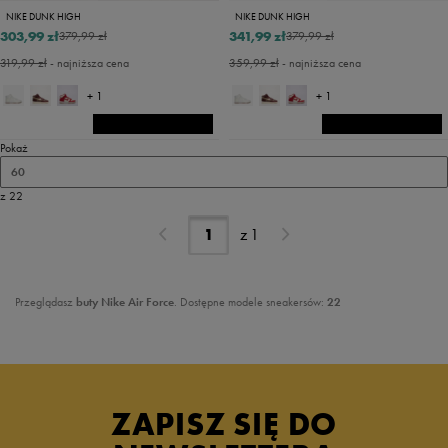
NIKE DUNK HIGH
NIKE DUNK HIGH
303,99 zł
341,99 zł
379,99 zł
379,99 zł
319,99 zł
- najniższa cena
359,99 zł
- najniższa cena
+ 1
+ 1
Pokaż
60
z 22
z
1
Przeglądasz
buty Nike Air Force
. Dostępne modele sneakersów:
22
ZAPISZ SIĘ DO