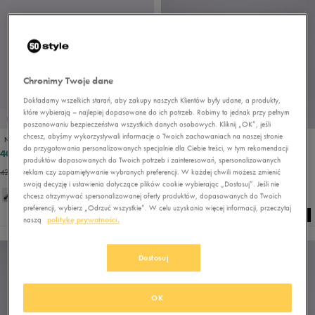
Chronimy Twoje dane
Dokładamy wszelkich starań, aby zakupy naszych Klientów były udane, a produkty,
które wybierają – najlepiej dopasowane do ich potrzeb. Robimy to jednak przy pełnym
PROMO: DO -30%
poszanowaniu bezpieczeństwa wszystkich danych osobowych. Kliknij „OK”, jeśli
chcesz, abyśmy wykorzystywali informacje o Twoich zachowaniach na naszej stronie
NIKE DUNK HIGH RETRO
NIKE DUNK LOW
do przygotowania personalizowanych specjalnie dla Ciebie treści, w tym rekomendacji
408,49 zł
249,99 zł
429,99 zł
419,99 zł
produktów dopasowanych do Twoich potrzeb i zainteresowań, spersonalizowanych
429,99 zł
- najniższa cena
288,99 zł
- najniższa cena
reklam czy zapamiętywanie wybranych preferencji. W każdej chwili możesz zmienić
swoją decyzję i ustawienia dotyczące plików cookie wybierając „Dostosuj”. Jeśli nie
chcesz otrzymywać spersonalizowanej oferty produktów, dopasowanych do Twoich
preferencji, wybierz „Odrzuć wszystkie”. W celu uzyskania więcej informacji, przeczytaj
naszą
politykę prywatności.
Dostosuj
OK