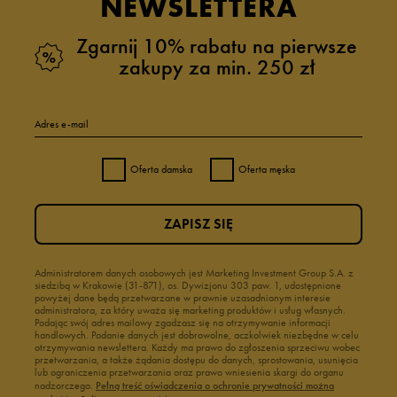
NEWSLETTERA
Zgarnij 10% rabatu na pierwsze
zakupy za min. 250 zł
Adres e-mail
Oferta damska
Oferta męska
ZAPISZ SIĘ
Administratorem danych osobowych jest Marketing Investment Group S.A. z
siedzibą w Krakowie (31-871), os. Dywizjonu 303 paw. 1, udostępnione
powyżej dane będą przetwarzane w prawnie uzasadnionym interesie
administratora, za który uważa się marketing produktów i usług własnych.
Podając swój adres mailowy zgadzasz się na otrzymywanie informacji
handlowych. Podanie danych jest dobrowolne, aczkolwiek niezbędne w celu
otrzymywania newslettera. Każdy ma prawo do zgłoszenia sprzeciwu wobec
przetwarzania, a także żądania dostępu do danych, sprostowania, usunięcia
lub ograniczenia przetwarzania oraz prawo wniesienia skargi do organu
nadzorczego.
Pełną treść oświadczenia o ochronie prywatności można