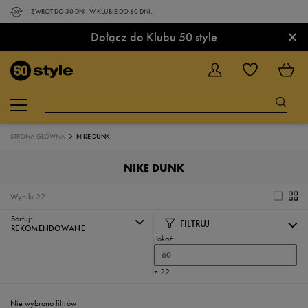
ZWROT DO 30 DNI. W KLUBIE DO 60 DNI.
×
Dołącz do Klubu 50 style
STRONA GŁÓWNA
NIKE DUNK
NIKE DUNK
Wyniki
22
Sortuj:
FILTRUJ
REKOMENDOWANE
Pokaż
60
z 22
Nie wybrano filtrów