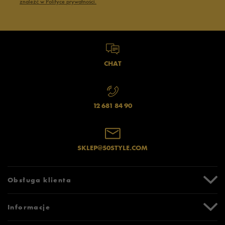
znaleźć w Polityce prywatności.
CHAT
12 681 84 90
SKLEP@50STYLE.COM
Obsługa klienta
Centrum Pomocy
Informacje
Zwroty i reklamacje