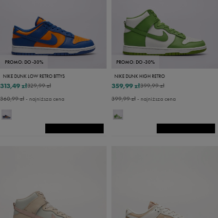
PROMO: DO -30%
PROMO: DO -30%
NIKE DUNK LOW RETRO BTTYS
NIKE DUNK HIGH RETRO
313,49 zł
359,99 zł
329,99 zł
399,99 zł
360,99 zł
- najniższa cena
399,99 zł
- najniższa cena