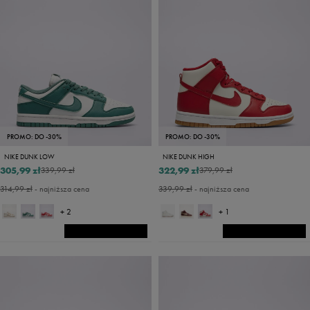
PROMO: DO -30%
PROMO: DO -30%
NIKE DUNK LOW
NIKE DUNK HIGH
305,99 zł
322,99 zł
339,99 zł
379,99 zł
314,99 zł
- najniższa cena
339,99 zł
- najniższa cena
+ 2
+ 1