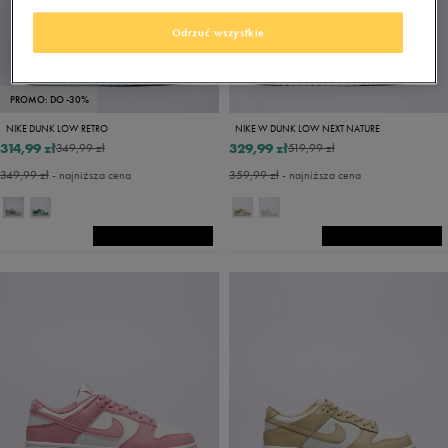
Odrzuć wszystkie
PROMO: DO -30%
NIKE DUNK LOW RETRO
NIKE W DUNK LOW NEXT NATURE
314,99 zł
329,99 zł
349,99 zł
519,99 zł
349,99 zł
- najniższa cena
359,99 zł
- najniższa cena