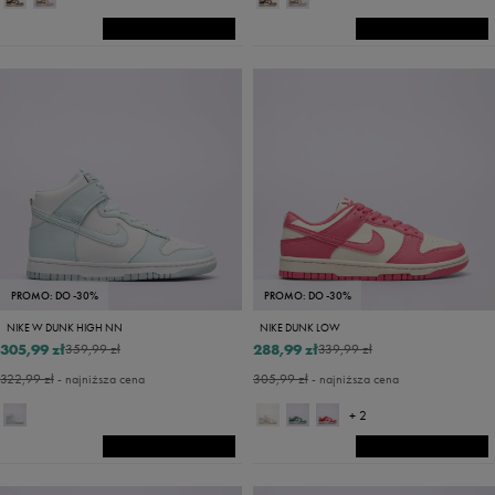
PROMO: DO -30%
PROMO: DO -30%
NIKE W DUNK HIGH NN
NIKE DUNK LOW
305,99 zł
288,99 zł
359,99 zł
339,99 zł
322,99 zł
- najniższa cena
305,99 zł
- najniższa cena
+ 2