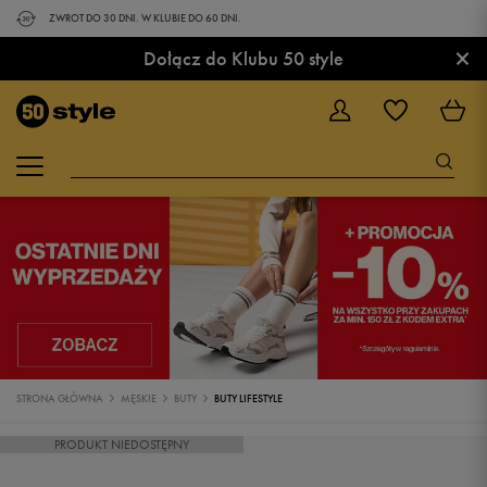
ZWROT DO 30 DNI. W KLUBIE DO 60 DNI.
×
Dołącz do Klubu 50 style
STRONA GŁÓWNA
MĘSKIE
BUTY
BUTY LIFESTYLE
PRODUKT NIEDOSTĘPNY