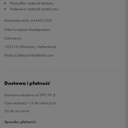
Wyściółka: materiał tekstylny
Podeszwa: materiał syntetyczny
44,5
28,5 cm
Powiadom o dostępności
Kod producenta: 644402-020
45
29 cm
Powiadom o dostępności
Nike European Headquarters
Colosseum
45,5
29,5 cm
Powiadom o dostępności
11213 NL Hilversum, Netherlands
Product.Safety.EMEA@nike.com
46
30 cm
Powiadom o dostępności
47
30,5 cm
Powiadom o dostępności
Dostawa i płatność
47,5
31 cm
Powiadom o dostępności
Darmowa dostawa od 299,99 zł
48,5
32 cm
Powiadom o dostępności
Czas realizacji 1-5 dni roboczych
30 dni na zwrot
49,5
33 cm
Powiadom o dostępności
Sposoby płatności: