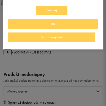
Dostosuj
NIKE NIGHTGAZER
OK
0.0
Odrzuć wszystkie
(
0
)
129,99
zł
z Vat
+ 650 PKT W
KLUBIE 50 STYLE
Produkt niedostępny
Jeśli artykuł będzie ponownie dostępny, otrzymasz od nas powiadomienie.
Wybierz rozmiar
Sprawdź dostępność w salonach
Rozmiary EU
Rozmiary US