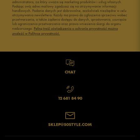
administratora, za który uważa się marketing produktów i usług własnych.
Buty męskie 45
Buty męskie 46
Podając swój adres mailowy zgadzasz się na otrzymywanie informacji
handlowych. Podanie danych jest dobrowolne, aczkolwiek niezbędne w celu
otrzymywania newslettera. Każdy ma prawo do zgłoszenia sprzeciwu wobec
przetwarzania, a także żądania dostępu do danych, sprostowania, usunięcia
lub ograniczenia przetwarzania oraz prawo wniesienia skargi do organu
nadzorczego.
Pełną treść oświadczenia o ochronie prywatności można
znaleźć w Polityce prywatności.
CHAT
12 681 84 90
SKLEP@50STYLE.COM