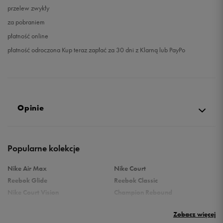
przelew zwykły
za pobraniem
płatność online
płatność odroczona Kup teraz zapłać za 30 dni z Klarną lub PayPo
Opinie
Produkt nie posiada recenzji
Popularne kolekcje
Nike Air Max
Nike Court
Reebok Glide
Reebok Classic
Nike Court Vision
Champion Rebound
Reebok Court Advance
Nike Air Max Systm
Zobacz więcej
adidas Terrex
adidas Grand Court