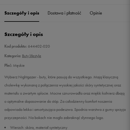
38,5
24 cm
Powiadom o dostępności
Szczegóły i opis
Dostawa i płatność
Opinie
39
24,5 cm
Powiadom o dostępności
Szczegóły i opis
40
25 cm
Powiadom o dostępności
Kod produktu:
644402-020
40,5
25,5 cm
Powiadom o dostępności
Kategoria:
Buty lifestyle
Płeć:
Męskie
41
26 cm
Powiadom o dostępności
Wybierz Nightgazer - buty, które pasują do wszystkiego. Mają klasyczną
42
26,5 cm
Powiadom o dostępności
cholewkę wykonaną z połączenia wysokiej jakości skóry syntetycznej oraz
materiału o zwartym splocie. Mocne sznurowadła oraz miękki kołnierz dbają
42,5
27 cm
Powiadom o dostępności
o optymalne dopasowanie do stóp. Za całodzienny komfort noszenia
odpowiada lekka i amortyzująca podeszwa. Spodnia warstwa z gumy sprzyja
43
27,5 cm
Powiadom o dostępności
przyczepności. Na bokach nie mogło zabraknąć słynnego logo.
Wierzch: skóra, materiał syntetyczny
44
28 cm
Powiadom o dostępności