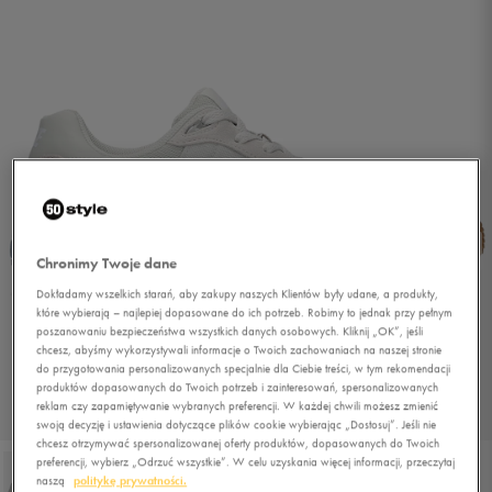
Chronimy Twoje dane
Dokładamy wszelkich starań, aby zakupy naszych Klientów były udane, a produkty,
które wybierają – najlepiej dopasowane do ich potrzeb. Robimy to jednak przy pełnym
poszanowaniu bezpieczeństwa wszystkich danych osobowych. Kliknij „OK”, jeśli
chcesz, abyśmy wykorzystywali informacje o Twoich zachowaniach na naszej stronie
do przygotowania personalizowanych specjalnie dla Ciebie treści, w tym rekomendacji
produktów dopasowanych do Twoich potrzeb i zainteresowań, spersonalizowanych
reklam czy zapamiętywanie wybranych preferencji. W każdej chwili możesz zmienić
1/5
swoją decyzję i ustawienia dotyczące plików cookie wybierając „Dostosuj”. Jeśli nie
chcesz otrzymywać spersonalizowanej oferty produktów, dopasowanych do Twoich
preferencji, wybierz „Odrzuć wszystkie”. W celu uzyskania więcej informacji, przeczytaj
naszą
politykę prywatności.