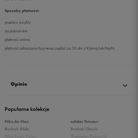
Sposoby płatności:
przelew zwykły
za pobraniem
płatność online
płatność odroczona Kup teraz zapłać za 30 dni z Klarną lub PayPo
Opinie
Produkt nie posiada recenzji
Popularne kolekcje
Nike Air Max
adidas Tensaur
Reebok Glide
Reebok Classic
Nike Court Vision
Champion Rebound