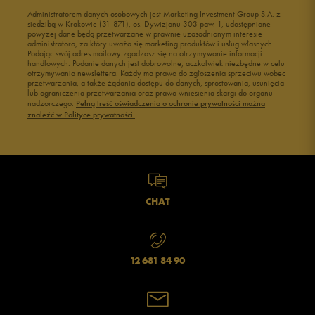
Buty do wody dla dzieci
Administratorem danych osobowych jest Marketing Investment Group S.A. z
siedzibą w Krakowie (31-871), os. Dywizjonu 303 paw. 1, udostępnione
powyżej dane będą przetwarzane w prawnie uzasadnionym interesie
administratora, za który uważa się marketing produktów i usług własnych.
Podając swój adres mailowy zgadzasz się na otrzymywanie informacji
handlowych. Podanie danych jest dobrowolne, aczkolwiek niezbędne w celu
otrzymywania newslettera. Każdy ma prawo do zgłoszenia sprzeciwu wobec
przetwarzania, a także żądania dostępu do danych, sprostowania, usunięcia
lub ograniczenia przetwarzania oraz prawo wniesienia skargi do organu
nadzorczego.
Pełną treść oświadczenia o ochronie prywatności można
znaleźć w Polityce prywatności.
CHAT
12 681 84 90