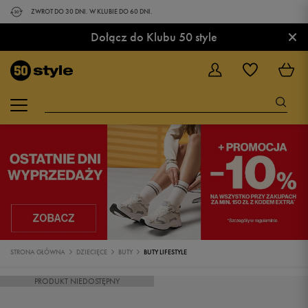
ZWROT DO 30 DNI. W KLUBIE DO 60 DNI.
×
Dołącz do Klubu 50 style
STRONA GŁÓWNA
DZIECIĘCE
BUTY
BUTY LIFESTYLE
PRODUKT NIEDOSTĘPNY