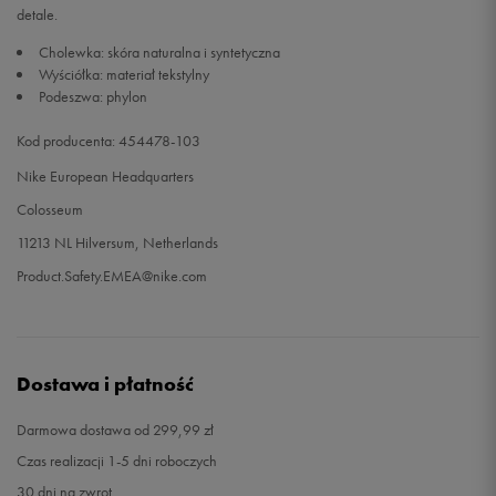
detale.
24
13,5 cm
Powiadom o dostępności
Cholewka: skóra naturalna i syntetyczna
Wyściółka: materiał tekstylny
Podeszwa: phylon
25
14 cm
Powiadom o dostępności
Kod producenta: 454478-103
25,5
14,5 cm
Powiadom o dostępności
Nike European Headquarters
Colosseum
26
15 cm
Powiadom o dostępności
11213 NL Hilversum, Netherlands
Product.Safety.EMEA@nike.com
26,5
15,5 cm
Powiadom o dostępności
27
16 cm
Powiadom o dostępności
Dostawa i płatność
Darmowa dostawa od 299,99 zł
Czas realizacji 1-5 dni roboczych
30 dni na zwrot