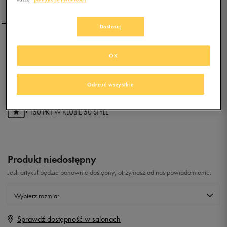
Dostosuj
NIKE PICO 4 (TDV)
OK
0.0
(
0
)
Odrzuć wszystkie
29,99
zł
z Vat
+ 150 PKT W
KLUBIE 50 STYLE
Produkt niedostępny
Jeśli artykuł będzie ponownie dostępny, otrzymasz od nas powiadomienie.
Wybierz rozmiar
Sprawdź dostępność w salonach
Rozmiary EU
Rozmiary US