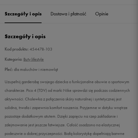
17
8 cm
Powiadom o dostępności
Szczegóły i opis
Dostawa i płatność
Opinie
18,5
9 cm
Powiadom o dostępności
Szczegóły i opis
19
9,5 cm
Powiadom o dostępności
Kod produktu:
454478-103
19,5
10 cm
Powiadom o dostępności
Kategoria:
Buty lifestyle
Płeć:
dla maluchów i niemowląt
20
10,5 cm
Powiadom o dostępności
Uzupełnij garderobę swojego dziecka o funkcjonalne obuwie o sportowym
21
11 cm
Powiadom o dostępności
charakterze. Pico 4 (TDV) od marki Nike sprawdzi się podczas codziennych
aktywności. Cholewka z połączenia skóry naturalnej i syntetycznej jest
21,5
11,5 cm
Powiadom o dostępności
solidna, trwała i zapewnia komfort noszenia. Przyjemne w dotyku wnętrze
pozostaje dodatkowym atutem. Dzięki zapięciu na rzep zakładanie i
22
12 cm
Powiadom o dostępności
zdejmowanie jest jeszcze łatwiejsze. Całość osadzono na elastycznej
podeszwie o dobrej przyczepności. Białą kolorystykę dopełniają barwne
23,5
13 cm
Powiadom o dostępności