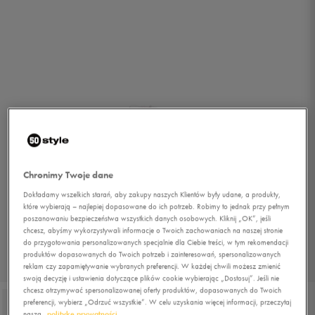
Chronimy Twoje dane
Dokładamy wszelkich starań, aby zakupy naszych Klientów były udane, a produkty,
które wybierają – najlepiej dopasowane do ich potrzeb. Robimy to jednak przy pełnym
poszanowaniu bezpieczeństwa wszystkich danych osobowych. Kliknij „OK”, jeśli
chcesz, abyśmy wykorzystywali informacje o Twoich zachowaniach na naszej stronie
do przygotowania personalizowanych specjalnie dla Ciebie treści, w tym rekomendacji
produktów dopasowanych do Twoich potrzeb i zainteresowań, spersonalizowanych
1/4
reklam czy zapamiętywanie wybranych preferencji. W każdej chwili możesz zmienić
swoją decyzję i ustawienia dotyczące plików cookie wybierając „Dostosuj”. Jeśli nie
chcesz otrzymywać spersonalizowanej oferty produktów, dopasowanych do Twoich
preferencji, wybierz „Odrzuć wszystkie”. W celu uzyskania więcej informacji, przeczytaj
naszą
politykę prywatności.