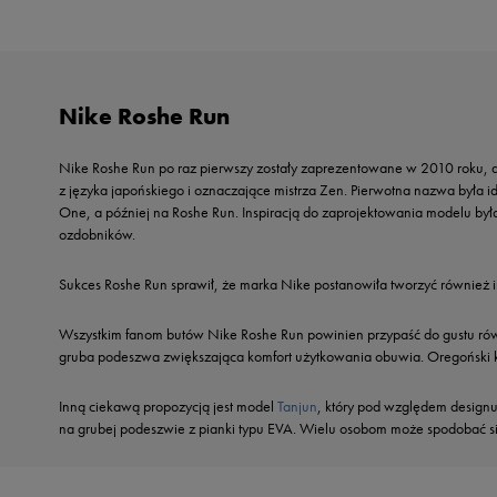
Nike Roshe Run
Nike Roshe Run po raz pierwszy zostały zaprezentowane w 2010 roku, a
z języka japońskiego i oznaczające mistrza Zen. Pierwotna nazwa była 
One, a później na Roshe Run. Inspiracją do zaprojektowania modelu był
ozdobników.
Sukces Roshe Run sprawił, że marka Nike postanowiła tworzyć również in
Wszystkim fanom butów Nike Roshe Run powinien przypaść do gustu r
gruba podeszwa zwiększająca komfort użytkowania obuwia. Oregoński kon
Inną ciekawą propozycją jest model
Tanjun
, który pod względem designu
na grubej podeszwie z pianki typu EVA. Wielu osobom może spodobać s