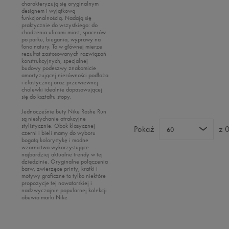
charakteryzują się oryginalnym
Reebok
Oto
designem i wyjątkową
funkcjonalnością. Nadają się
Sizeer
Puma
praktycznie do wszystkiego: do
chodzenia ulicami miast, spacerów
Skechers
Reebok
po parku, biegania, wyprawy na
łono natury. To w głównej mierze
Umbro
Sizeer
rezultat zastosowanych rozwiązań
konstrukcyjnych, specjalnej
Vans
Skechers
budowy podeszwy znakomicie
amortyzującej nierówności podłoża
Timberland
i elastycznej oraz przewiewnej
cholewki idealnie dopasowującej
Umbro
się do kształtu stopy.
Under Armour
Jednocześnie buty Nike Roshe Run
są niesłychanie atrakcyjne
Up8
stylistycznie. Obok klasycznej
Pokaż
z 
60
czerni i bieli mamy do wyboru
U.S. Polo ASSN.
bogatą kolorystykę i modne
wzornictwo wykorzystujące
Vans
najbardziej aktualne trendy w tej
dziedzinie. Oryginalne połączenia
barw, zwierzęce printy, kratki i
motywy graficzne to tylko niektóre
propozycje tej nowatorskiej i
nadzwyczajnie popularnej kolekcji
obuwia marki Nike