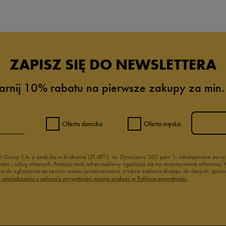
ZAPISZ SIĘ DO NEWSLETTERA
arnij 10% rabatu na pierwsze zakupy za min.
Oferta damska
Oferta męska
nt Group S.A. z siedzibą w Krakowie (31-871), os. Dywizjonu 303 paw. 1, udostępnione po
duktów i usług własnych. Podając swój adres mailowy zgadzasz się na otrzymywanie informacj
 do zgłoszenia sprzeciwu wobec przetwarzania, a także żądania dostępu do danych, sprost
ć oświadczenia o ochronie prywatności można znaleźć w Polityce prywatności.