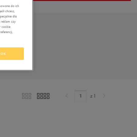
asowane do ich
śli chcesz,
ecjalnie dla
 reklam czy
w cookie
eferencji,
OK
z
1