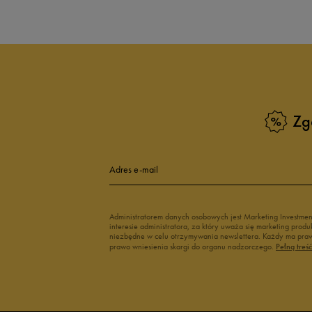
Zg
Adres e-mail
Administratorem danych osobowych jest Marketing Investme
interesie administratora, za który uważa się marketing pro
niezbędne w celu otrzymywania newslettera. Każdy ma prawo
prawo wniesienia skargi do organu nadzorczego.
Pełną treś