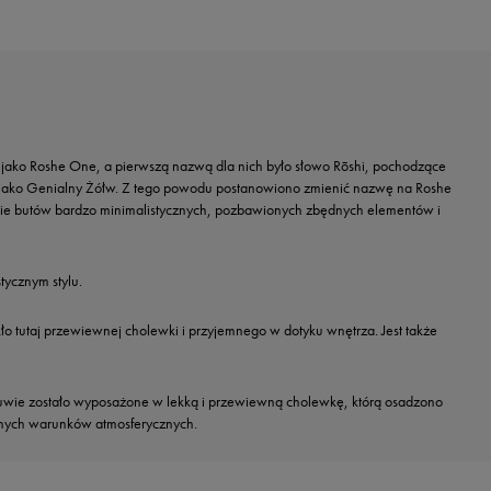
 jako Roshe One, a pierwszą nazwą dla nich było słowo Rōshi, pochodzące
nej jako Genialny Żółw. Z tego powodu postanowiono zmienić nazwę na Roshe
zenie butów bardzo minimalistycznych, pozbawionych zbędnych elementów i
tycznym stylu.
akło tutaj przewiewnej cholewki i przyjemnego w dotyku wnętrza. Jest także
Obuwie zostało wyposażone w lekką i przewiewną cholewkę, którą osadzono
nnych warunków atmosferycznych.