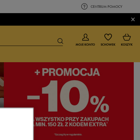
CENTRUM POMOCY
×
MOJE KONTO
SCHOWEK
KOSZYK
BUTY DLA CHŁOPCA
BUTY DLA DZIEWCZYNKI
0-4 lat
0-4 lat
4-8 lat
4-8 lat
9-16 lat
9-16 lat