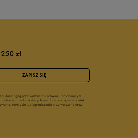
 250 zł
ZAPISZ SIĘ
wyżej dane będą przetwarzane w prawnie uzasadnionym
i handlowych. Podanie danych jest dobrowolne, aczkolwiek
owania, usunięcia lub ograniczenia przetwarzania oraz