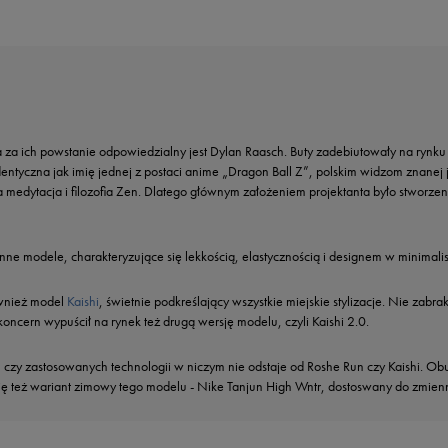
 za ich powstanie odpowiedzialny jest Dylan Raasch. Buty zadebiutowały na rynku
identyczna jak imię jednej z postaci anime „Dragon Ball Z”, polskim widzom zna
a medytacja i filozofia Zen. Dlatego głównym założeniem projektanta było stwor
ne modele, charakteryzujące się lekkością, elastycznością i designem w minimalis
ównież model
Kaishi
, świetnie podkreślający wszystkie miejskie stylizacje. Nie zabr
cern wypuścił na rynek też drugą wersję modelu, czyli Kaishi 2.0.
 czy zastosowanych technologii w niczym nie odstaje od Roshe Run czy Kaishi. 
ię też wariant zimowy tego modelu - Nike Tanjun High Wntr, dostoswany do zmie