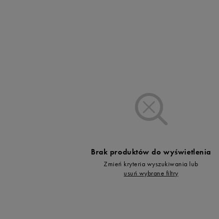
Vans
Timberland
Umbro
Under Armour
Up8
U.S. Polo ASSN.
Vans
Brak produktów do wyświetlenia
Zmień kryteria wyszukiwania lub
usuń wybrane filtry