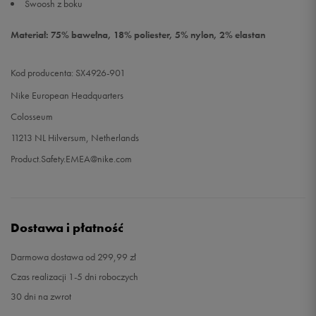
Swoosh z boku
Materiał: 75% bawełna, 18% poliester, 5% nylon, 2% elastan
Kod producenta: SX4926-901
Nike European Headquarters
Colosseum
11213 NL Hilversum, Netherlands
Product.Safety.EMEA@nike.com
Dostawa i płatność
Darmowa dostawa od 299,99 zł
Czas realizacji 1-5 dni roboczych
30 dni na zwrot