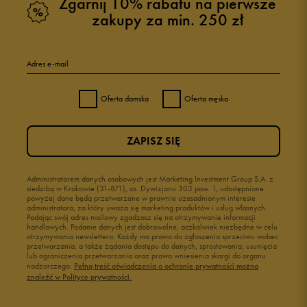
Zgarnij 10% rabatu na pierwsze
zakupy za min. 250 zł
5
96%
Adres e-mail
4
2%
Oferta damska
Oferta męska
3
1%
ZAPISZ SIĘ
2
0%
1
Administratorem danych osobowych jest Marketing Investment Group S.A. z
1%
siedzibą w Krakowie (31-871), os. Dywizjonu 303 paw. 1, udostępnione
powyżej dane będą przetwarzane w prawnie uzasadnionym interesie
administratora, za który uważa się marketing produktów i usług własnych.
Podając swój adres mailowy zgadzasz się na otrzymywanie informacji
handlowych. Podanie danych jest dobrowolne, aczkolwiek niezbędne w celu
otrzymywania newslettera. Każdy ma prawo do zgłoszenia sprzeciwu wobec
przetwarzania, a także żądania dostępu do danych, sprostowania, usunięcia
lub ograniczenia przetwarzania oraz prawo wniesienia skargi do organu
Jak zbieramy opinie?
nadzorczego.
Pełną treść oświadczenia o ochronie prywatności można
znaleźć w Polityce prywatności.
Opinie klientów