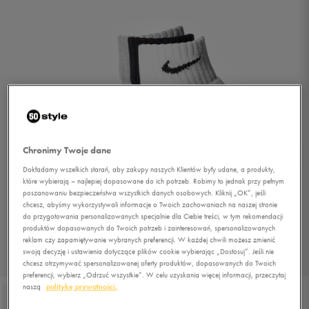
Chronimy Twoje dane
Dokładamy wszelkich starań, aby zakupy naszych Klientów były udane, a produkty,
które wybierają – najlepiej dopasowane do ich potrzeb. Robimy to jednak przy pełnym
poszanowaniu bezpieczeństwa wszystkich danych osobowych. Kliknij „OK”, jeśli
chcesz, abyśmy wykorzystywali informacje o Twoich zachowaniach na naszej stronie
do przygotowania personalizowanych specjalnie dla Ciebie treści, w tym rekomendacji
produktów dopasowanych do Twoich potrzeb i zainteresowań, spersonalizowanych
reklam czy zapamiętywanie wybranych preferencji. W każdej chwili możesz zmienić
swoją decyzję i ustawienia dotyczące plików cookie wybierając „Dostosuj”. Jeśli nie
1/4
chcesz otrzymywać spersonalizowanej oferty produktów, dopasowanych do Twoich
preferencji, wybierz „Odrzuć wszystkie”. W celu uzyskania więcej informacji, przeczytaj
naszą
politykę prywatności.