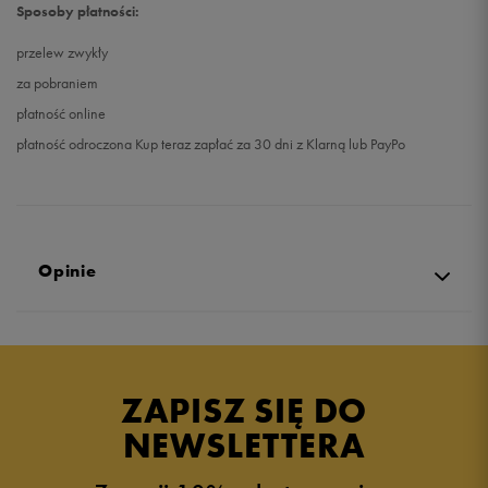
Sposoby płatności:
przelew zwykły
za pobraniem
płatność online
płatność odroczona Kup teraz zapłać za 30 dni z Klarną lub PayPo
Opinie
4.9
opinii klientów
426
z całego okresu
ZAPISZ SIĘ DO
zebranych i zweryfikowanych przez
NEWSLETTERA