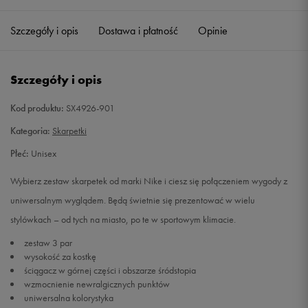
34-38
Powiadom o dostępności
Szczegóły i opis
Dostawa i płatność
Opinie
38-42
Powiadom o dostępności
Szczegóły i opis
42-46
Powiadom o dostępności
Kod produktu:
SX4926-901
46-50
Powiadom o dostępności
Kategoria:
Skarpetki
Płeć:
Unisex
Wybierz zestaw skarpetek od marki Nike i ciesz się połączeniem wygody z
uniwersalnym wyglądem. Będą świetnie się prezentować w wielu
stylówkach – od tych na miasto, po te w sportowym klimacie.
zestaw 3 par
wysokość za kostkę
ściągacz w górnej części i obszarze śródstopia
wzmocnienie newralgicznych punktów
uniwersalna kolorystyka