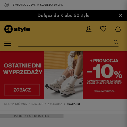
ZWROT DO 30 DNI. W KLUBIE DO 60 DNI.
×
Dołącz do Klubu 50 style
STRONA GŁÓWNA
DAMSKIE
AKCESORIA
SKARPETKI
PRODUKT NIEDOSTĘPNY