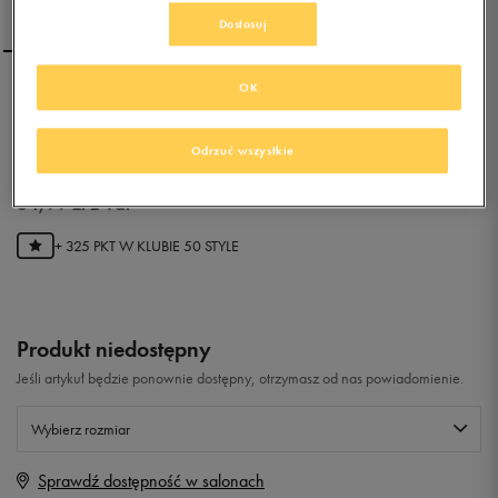
Dostosuj
OK
NIKE SKARPETY CUSH QT
3PR
Odrzuć wszystkie
4.9
(
426
)
64,99
zł
z Vat
+ 325 PKT W
KLUBIE 50 STYLE
Produkt niedostępny
Jeśli artykuł będzie ponownie dostępny, otrzymasz od nas powiadomienie.
Wybierz rozmiar
Sprawdź dostępność w salonach
Rozmiary EU
Rozmiary US