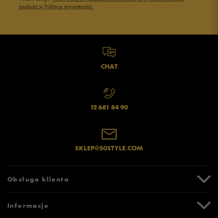
znaleźć w Polityce prywatności.
CHAT
12 681 84 90
SKLEP@50STYLE.COM
Obsługa klienta
Centrum Pomocy
Informacje
Zwroty i reklamacje