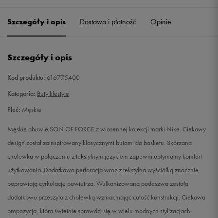
42
26,5 cm
Powiadom o dostępności
Szczegóły i opis
Dostawa i płatność
Opinie
42,5
27 cm
Powiadom o dostępności
Szczegóły i opis
43
27,5 cm
Powiadom o dostępności
Kod produktu:
616775400
44
28 cm
Powiadom o dostępności
Kategoria:
Buty lifestyle
Płeć:
Męskie
44,5
28,5 cm
Powiadom o dostępności
Męskie obuwie SON OF FORCE z wiosennej kolekcji marki Nike. Ciekawy
45
29 cm
Powiadom o dostępności
design został zainspirowany klasycznymi butami do basketu. Skórzana
cholewka w połączeniu z tekstylnym językiem zapewni optymalny komfort
45,5
29,5 cm
Powiadom o dostępności
użytkowania. Dodatkowa perforacja wraz z tekstylna wyściółką znacznie
poprawiają cyrkulację powietrza. Wulkanizowana podeszwa została
46
30 cm
Powiadom o dostępności
dodatkowo przeszyta z cholewką wzmacniając całość konstrukcji. Ciekawa
propozycja, która świetnie sprawdzi się w wielu modnych stylizacjach.