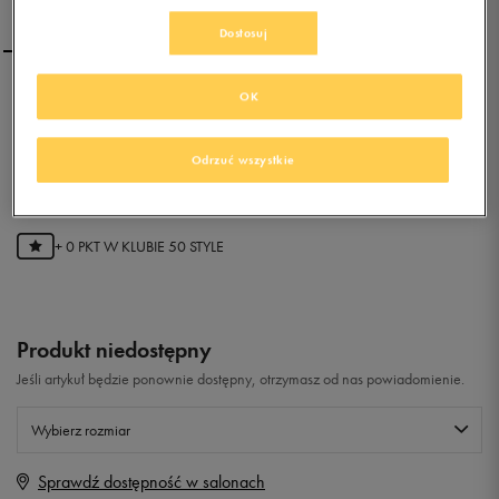
Dostosuj
OK
NIKE SON OF FORCE
Odrzuć wszystkie
0.0
(
0
)
0
zł
z Vat
+ 0 PKT W
KLUBIE 50 STYLE
Produkt niedostępny
Jeśli artykuł będzie ponownie dostępny, otrzymasz od nas powiadomienie.
Wybierz rozmiar
Sprawdź dostępność w salonach
Rozmiary EU
Rozmiary US