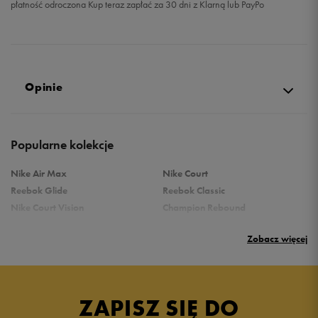
płatność odroczona Kup teraz zapłać za 30 dni z Klarną lub PayPo
Opinie
Produkt nie posiada recenzji
Popularne kolekcje
Nike Air Max
Nike Court
Reebok Glide
Reebok Classic
Nike Court Vision
Champion Rebound
Reebok Court Advance
Nike Air Max Systm
Zobacz więcej
adidas Terrex
adidas Grand Court
Puma Rebound
New Balance 373
Puma Caven
Vans Filmore
adidas Ozelle
Umbro Griffin
ZAPISZ SIĘ DO
adidas Breaknet
Skechers Uno