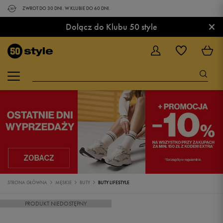
ZWROT DO 30 DNI. W KLUBIE DO 60 DNI.
×
Dołącz do Klubu 50 style
STRONA GŁÓWNA
MĘSKIE
BUTY
BUTY LIFESTYLE
PRODUKT NIEDOSTĘPNY