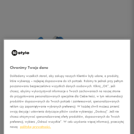
Chronimy Twoje dane
Dokładamy wszelkich starań, aby zakupy naszych Klientów były udane, a produkty,
które wybierają – najlepiej dopasowane do ich potrzeb. Robimy to jednak przy pełnym
poszanowaniu bezpieczeństwa wszystkich danych osobowych. Kliknij „OK”, jeśli
chcesz, abyśmy wykorzystywali informacje o Twoich zachowaniach na naszej stronie
do przygotowania personalizowanych specjalnie dla Ciebie treści, w tym rekomendacji
produktów dopasowanych do Twoich potrzeb i zainteresowań, spersonalizowanych
reklam czy zapamiętywanie wybranych preferencji. W każdej chwili możesz zmienić
swoją decyzję i ustawienia dotyczące plików cookie wybierając „Dostosuj”. Jeśli nie
1/4
chcesz otrzymywać spersonalizowanej oferty produktów, dopasowanych do Twoich
preferencji, wybierz „Odrzuć wszystkie”. W celu uzyskania więcej informacji, przeczytaj
naszą
politykę prywatności.