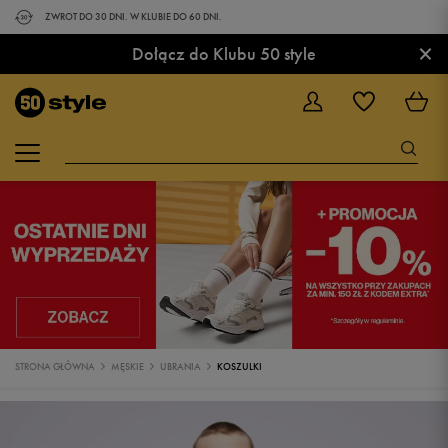
ZWROT DO 30 DNI. W KLUBIE DO 60 DNI.
×
Dołącz do Klubu 50 style
STRONA GŁÓWNA
MĘSKIE
UBRANIA
KOSZULKI