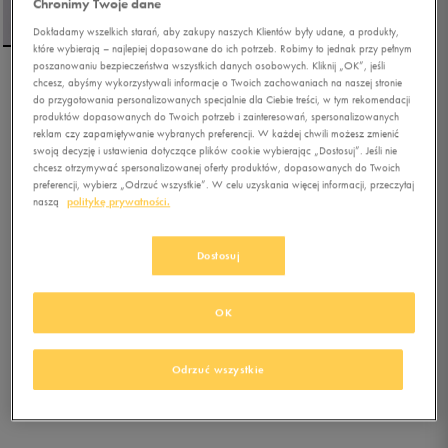
Chronimy Twoje dane
Dokładamy wszelkich starań, aby zakupy naszych Klientów były udane, a produkty,
które wybierają – najlepiej dopasowane do ich potrzeb. Robimy to jednak przy pełnym
poszanowaniu bezpieczeństwa wszystkich danych osobowych. Kliknij „OK”, jeśli
chcesz, abyśmy wykorzystywali informacje o Twoich zachowaniach na naszej stronie
NIKE T-SHIRT U NSW TEE
do przygotowania personalizowanych specjalnie dla Ciebie treści, w tym rekomendacji
M90 LBR CRFT
produktów dopasowanych do Twoich potrzeb i zainteresowań, spersonalizowanych
reklam czy zapamiętywanie wybranych preferencji. W każdej chwili możesz zmienić
swoją decyzję i ustawienia dotyczące plików cookie wybierając „Dostosuj”. Jeśli nie
0.0
(
0
)
chcesz otrzymywać spersonalizowanej oferty produktów, dopasowanych do Twoich
99,99
zł
z Vat
preferencji, wybierz „Odrzuć wszystkie”. W celu uzyskania więcej informacji, przeczytaj
naszą
politykę prywatności.
107,99
zł
-7%
(najniższa cena od momentu wprowadzenia produktu)
199,99
zł
-50%
(cena początkowa)
Dostosuj
+ 500 PKT W
KLUBIE 50 STYLE
OK
Kolor:
szary
Odrzuć wszystkie