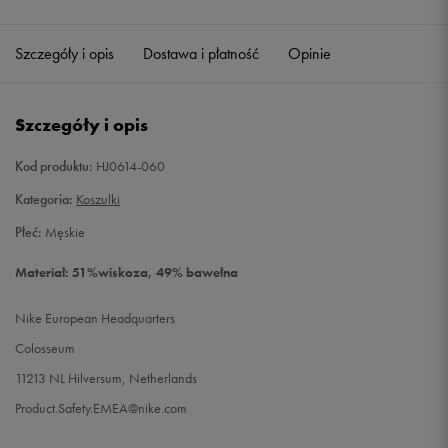
Szczegóły i opis
Dostawa i płatność
Opinie
Szczegóły i opis
Kod produktu:
HJ0614-060
Kategoria:
Koszulki
Płeć:
Męskie
Materiał: 51%wiskoza, 49% bawełna
Nike European Headquarters
Colosseum
11213 NL Hilversum, Netherlands
Product.Safety.EMEA@nike.com