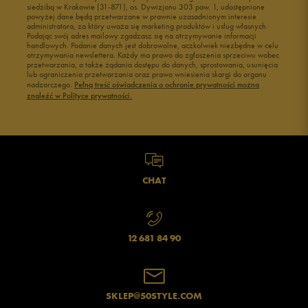
siedzibą w Krakowie (31-871), os. Dywizjonu 303 paw. 1, udostępnione
powyżej dane będą przetwarzane w prawnie uzasadnionym interesie
administratora, za który uważa się marketing produktów i usług własnych.
Podając swój adres mailowy zgadzasz się na otrzymywanie informacji
handlowych. Podanie danych jest dobrowolne, aczkolwiek niezbędne w celu
otrzymywania newslettera. Każdy ma prawo do zgłoszenia sprzeciwu wobec
przetwarzania, a także żądania dostępu do danych, sprostowania, usunięcia
lub ograniczenia przetwarzania oraz prawo wniesienia skargi do organu
nadzorczego.
Pełną treść oświadczenia o ochronie prywatności można
znaleźć w Polityce prywatności.
CHAT
12 681 84 90
SKLEP@50STYLE.COM