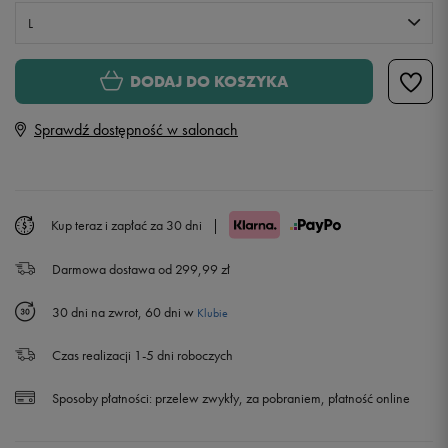
L
XS
Powiadom o dostępności
DODAJ DO KOSZYKA
Sprawdź dostępność w salonach
S
Powiadom o dostępności
M
Powiadom o dostępności
Kup teraz i zapłać za 30 dni
|
L
Darmowa dostawa od 299,99 zł
XL
Powiadom o dostępności
30 dni na zwrot, 60 dni w
Klubie
XXL
Powiadom o dostępności
Czas realizacji 1-5 dni roboczych
XXXL
Powiadom o dostępności
Sposoby płatności:
przelew zwykły, za pobraniem, płatność online