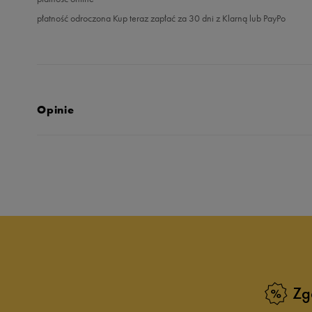
płatność odroczona Kup teraz zapłać za 30 dni z Klarną lub PayPo
Opinie
5.0
opinii klientów
1
z całego okresu
zebranych i zweryfikowanych przez
Zg
5
10