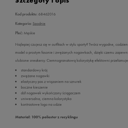
Szczegóły i opis
Kod produktu:
68462016
Kategoria:
Spodnie
Płeć:
Męskie
Najlepiej czujesz się w outfitach w stylu sporty? Twórz wygodne, codzie
model o prostym fasonie i zwężanych nogawkach, dzięki czemu zapewni
ulubione sneakersy. Ciemnogranatową kolorystykę efektowni przełamuje 
standardowy krój
zwężane nogawki
elastyczny pas z wiązaniem na sznurek
boczne kieszenie
dół nogawek wykończony ściągaczem
uniwersalna, ciemna kolorystyka
kontrastowe logo na udzie
Materiał: 100% poliester z recyklingu