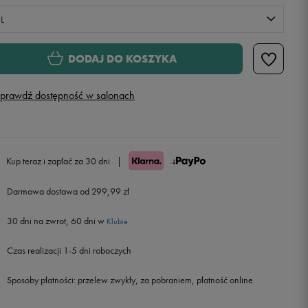
L
M
Powiadom o dostępności
DODAJ DO KOSZYKA
L
Powiadom o dostępności
prawdź dostępność w salonach
XL
Powiadom o dostępności
XXL
Kup teraz i zapłać za 30 dni
|
Darmowa dostawa od 299,99 zł
30 dni na zwrot, 60 dni w
Klubie
Czas realizacji 1-5 dni roboczych
Sposoby płatności:
przelew zwykły, za pobraniem, płatność online