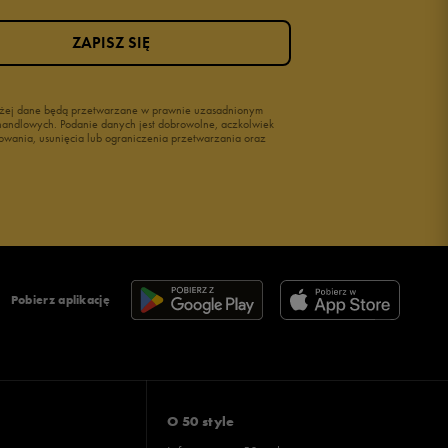
ZAPISZ SIĘ
wyżej dane będą przetwarzane w prawnie uzasadnionym
i handlowych. Podanie danych jest dobrowolne, aczkolwiek
owania, usunięcia lub ograniczenia przetwarzania oraz
Pobierz aplikację
O 50 style