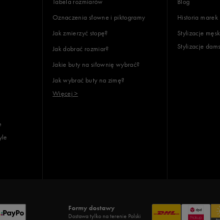
Tabela rozmiarów
Blog
Oznaczenia słowne i piktogramy
Historia marek
Jak zmierzyć stopę?
Stylizacje męsk
Stylizacje dam
Jak dobrać rozmiar?
lientów
Jakie buty na siłownię wybrać?
Jak wybrać buty na zimę?
Wyczyść
Szukaj
Więcej >
e
yle
Formy dostawy
Dostawa tylko na terenie Polski