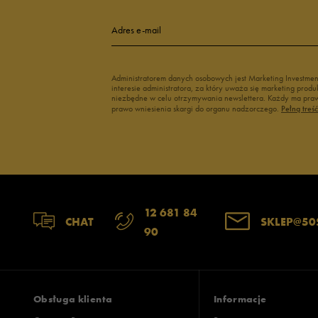
4
Adres e-mail
3
Administratorem danych osobowych jest Marketing Investme
interesie administratora, za który uważa się marketing pro
2
niezbędne w celu otrzymywania newslettera. Każdy ma prawo
prawo wniesienia skargi do organu nadzorczego.
Pełną treś
1
Szerokość
Liczba głosów
12 681 84
CHAT
SKLEP@50
90
wąski
standardowy
szer
Zgodność z rozmiarem
Liczba głosów
zaniżony
zgodny
zawyż
Obsługa klienta
Informacje