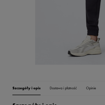
Skechers
Timberland
Umbro
Under Armour
Up8
U.S. Polo ASSN.
Vans
Szczegóły i opis
Dostawa i płatność
Opinie