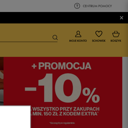
CENTRUM POMOCY
×
MOJE KONTO
SCHOWEK
KOSZYK
BUTY DLA CHŁOPCA
BUTY DLA DZIEWCZYNKI
0-4 lat
0-4 lat
4-8 lat
4-8 lat
9-16 lat
9-16 lat