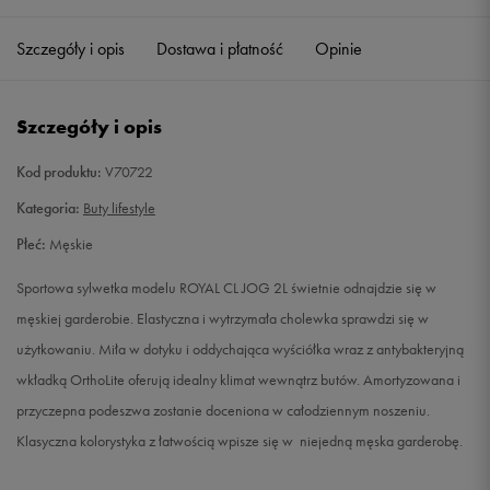
39
25 cm
Powiadom o dostępności
Szczegóły i opis
Dostawa i płatność
Opinie
40,5
26 cm
Powiadom o dostępności
Szczegóły i opis
41
26,5 cm
Powiadom o dostępności
Kod produktu:
V70722
42
27 cm
Powiadom o dostępności
Kategoria:
Buty lifestyle
Płeć:
Męskie
42,5
27,5 cm
Powiadom o dostępności
Sportowa sylwetka modelu ROYAL CL JOG 2L świetnie odnajdzie się w
43
28 cm
Powiadom o dostępności
męskiej garderobie. Elastyczna i wytrzymała cholewka sprawdzi się w
użytkowaniu. Miła w dotyku i oddychająca wyściółka wraz z antybakteryjną
44
28,5 cm
Powiadom o dostępności
wkładką OrthoLite oferują idealny klimat wewnątrz butów. Amortyzowana i
przyczepna podeszwa zostanie doceniona w całodziennym noszeniu.
44,5
29 cm
Powiadom o dostępności
Klasyczna kolorystyka z łatwością wpisze się w niejedną męska garderobę.
45
29,5 cm
Powiadom o dostępności