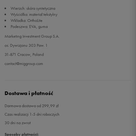
Wierzch: skóra syntetyczna
45,5
30 cm
Powiadom o dostępności
Wyściółka: materiał tekstylny
Wkładka: OrthoLite
Podeszwa: EVA, guma
47
31 cm
Powiadom o dostępności
Marketing Investment Group S.A.
48,5
32 cm
Powiadom o dostępności
os. Dywizjonu 303 Paw. 1
31-871 Cracow, Poland
contact@miggroup.com
Dostawa i płatność
Darmowa dostawa od 299,99 zł
Czas realizacji 1-5 dni roboczych
30 dni na zwrot
Sposoby płatności: