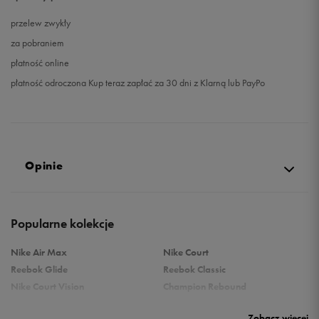
przelew zwykły
za pobraniem
płatność online
płatność odroczona Kup teraz zapłać za 30 dni z Klarną lub PayPo
Opinie
Produkt nie posiada recenzji
Popularne kolekcje
Nike Air Max
Nike Court
Reebok Glide
Reebok Classic
Nike Court Vision
Champion Rebound
Reebok Court Advance
Nike Air Max Systm
Zobacz więcej