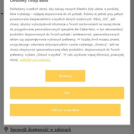
Chronimy Twoje dane
Dokładamy wszelkich starań, aby zakupy naszych Klientów były udane, a produkty,
które wybierają – najlepiej dopasowane do ich potrzeb. Robimy to jednak przy pełnym
poszanowaniu bezpieczeństwa wszystkich danych osobowych. Kliknij „OK”, jeśli
chcesz, abyśmy wykorzystywali informacje o Twoich zachowaniach na naszej stronie
REEBOK ROYAL CL JOG 2L
do przygotowania personalizowanych specjalnie dla Ciebie treści, w tym rekomendacji
produktów dopasowanych do Twoich potrzeb i zainteresowań, spersonalizowanych
reklam czy zapamiętywanie wybranych preferencji. W każdej chwili możesz zmienić
swoją decyzję i ustawienia dotyczące plików cookie wybierając „Dostosuj”. Jeśli nie
0.0
(
0
)
chcesz otrzymywać spersonalizowanej oferty produktów, dopasowanych do Twoich
139,99
zł
z Vat
preferencji, wybierz „Odrzuć wszystkie”. W celu uzyskania więcej informacji, przeczytaj
naszą
politykę prywatności.
+ 700 PKT W
KLUBIE 50 STYLE
Dostosuj
Produkt niedostępny
OK
Jeśli artykuł będzie ponownie dostępny, otrzymasz od nas powiadomienie.
Odrzuć wszystkie
Wybierz rozmiar
Sprawdź dostępność w salonach
Rozmiary EU
Rozmiary US