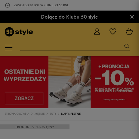
ZWROT DO 30 DNI. W KLUBIE DO 60 DNI.
×
Dołącz do Klubu 50 style
STRONA GŁÓWNA
MĘSKIE
BUTY
BUTY LIFESTYLE
PRODUKT NIEDOSTĘPNY