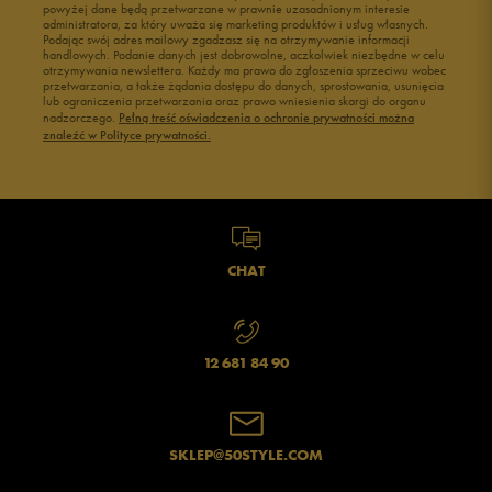
powyżej dane będą przetwarzane w prawnie uzasadnionym interesie
Buty męskie 43
Buty męskie 44
administratora, za który uważa się marketing produktów i usług własnych.
Buty męskie 45
Buty męskie 46
Podając swój adres mailowy zgadzasz się na otrzymywanie informacji
handlowych. Podanie danych jest dobrowolne, aczkolwiek niezbędne w celu
otrzymywania newslettera. Każdy ma prawo do zgłoszenia sprzeciwu wobec
przetwarzania, a także żądania dostępu do danych, sprostowania, usunięcia
lub ograniczenia przetwarzania oraz prawo wniesienia skargi do organu
nadzorczego.
Pełną treść oświadczenia o ochronie prywatności można
znaleźć w Polityce prywatności.
CHAT
12 681 84 90
SKLEP@50STYLE.COM