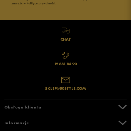
znaleźć w Polityce prywatności.
CHAT
12 681 84 90
SKLEP@50STYLE.COM
Obsługa klienta
Centrum Pomocy
Informacje
Zwroty i reklamacje