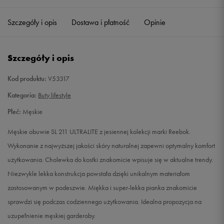
42,5
27,5 cm
Powiadom o dostępności
Szczegóły i opis
Dostawa i płatność
Opinie
43
28 cm
Powiadom o dostępności
Szczegóły i opis
44
28,5 cm
Powiadom o dostępności
Kod produktu:
V53317
Kategoria:
Buty lifestyle
Płeć:
Męskie
Męskie obuwie SL 211 ULTRALITE z jesiennej kolekcji marki Reebok.
Wykonanie z najwyższej jakości skóry naturalnej zapewni optymalny komfort
użytkowania. Cholewka do kostki znakomicie wpisuje się w aktualne trendy.
Niezwykle lekka konstrukcja powstała dzięki unikalnym materiałom
zastosowanym w podeszwie. Miękka i super-lekka pianka znakomicie
sprawdzi się podczas codziennego użytkowania. Idealna propozycja na
uzupełnienie męskiej garderoby.