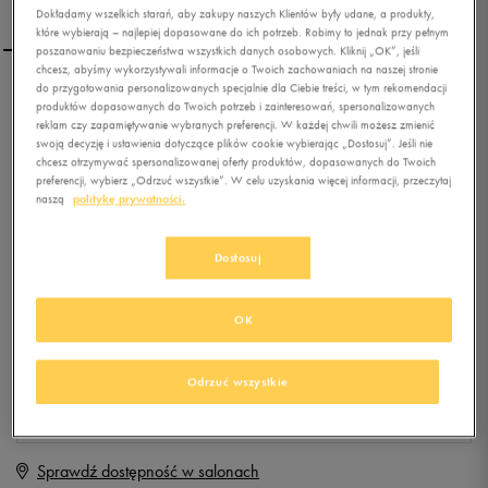
Dokładamy wszelkich starań, aby zakupy naszych Klientów były udane, a produkty,
które wybierają – najlepiej dopasowane do ich potrzeb. Robimy to jednak przy pełnym
poszanowaniu bezpieczeństwa wszystkich danych osobowych. Kliknij „OK”, jeśli
chcesz, abyśmy wykorzystywali informacje o Twoich zachowaniach na naszej stronie
do przygotowania personalizowanych specjalnie dla Ciebie treści, w tym rekomendacji
REEBOK SL 211 ULTRALITE
produktów dopasowanych do Twoich potrzeb i zainteresowań, spersonalizowanych
reklam czy zapamiętywanie wybranych preferencji. W każdej chwili możesz zmienić
swoją decyzję i ustawienia dotyczące plików cookie wybierając „Dostosuj”. Jeśli nie
chcesz otrzymywać spersonalizowanej oferty produktów, dopasowanych do Twoich
0.0
(
0
)
preferencji, wybierz „Odrzuć wszystkie”. W celu uzyskania więcej informacji, przeczytaj
100
zł
z Vat
naszą
politykę prywatności.
+ 500 PKT W
KLUBIE 50 STYLE
Dostosuj
OK
Produkt niedostępny
Jeśli artykuł będzie ponownie dostępny, otrzymasz od nas powiadomienie.
Odrzuć wszystkie
Wybierz rozmiar
Sprawdź dostępność w salonach
Rozmiary EU
Rozmiary US