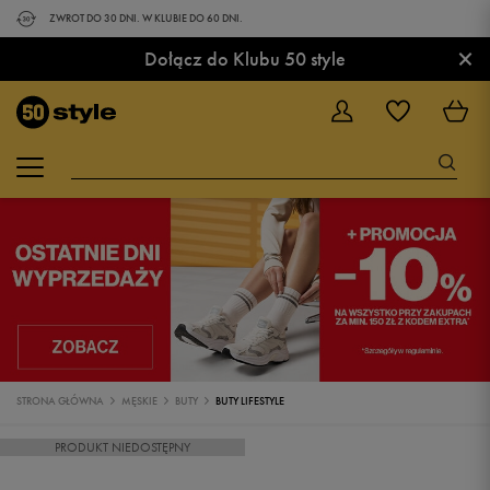
ZWROT DO 30 DNI. W KLUBIE DO 60 DNI.
×
Dołącz do Klubu 50 style
STRONA GŁÓWNA
MĘSKIE
BUTY
BUTY LIFESTYLE
PRODUKT NIEDOSTĘPNY