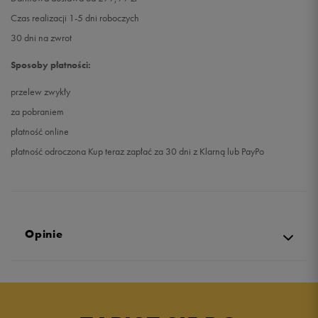
Czas realizacji 1-5 dni roboczych
30 dni na zwrot
Sposoby płatności:
przelew zwykły
za pobraniem
płatność online
płatność odroczona Kup teraz zapłać za 30 dni z Klarną lub PayPo
Opinie
5.0
opinii klientów
89
z całego okresu