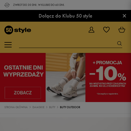
ZWROT DO 30 DNI. W KLUBIE DO 60 DNI.
×
Dołącz do Klubu 50 style
STRONA GŁÓWNA
DAMSKIE
BUTY
BUTY OUTDOOR