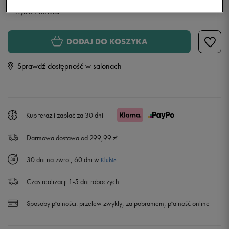
Wybierz rozmiar
Rozmiary EU
Rozmiary US
DODAJ DO KOSZYKA
36
23 cm
Sprawdź dostępność w salonach
37
23,5 cm
Powiadom o dostępności
38
24 cm
Powiadom o dostępności
Kup teraz i zapłać za 30 dni
|
Darmowa dostawa od 299,99 zł
39
25 cm
Powiadom o dostępności
30 dni na zwrot, 60 dni w
Klubie
40
25,5 cm
Powiadom o dostępności
Czas realizacji 1-5 dni roboczych
41
26 cm
Powiadom o dostępności
Sposoby płatności:
przelew zwykły, za pobraniem, płatność online