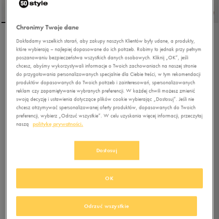
Chronimy Twoje dane
Dokładamy wszelkich starań, aby zakupy naszych Klientów były udane, a produkty,
UMBRO LUNA
które wybierają – najlepiej dopasowane do ich potrzeb. Robimy to jednak przy pełnym
poszanowaniu bezpieczeństwa wszystkich danych osobowych. Kliknij „OK”, jeśli
chcesz, abyśmy wykorzystywali informacje o Twoich zachowaniach na naszej stronie
do przygotowania personalizowanych specjalnie dla Ciebie treści, w tym rekomendacji
5.0
(
89
)
produktów dopasowanych do Twoich potrzeb i zainteresowań, spersonalizowanych
95,99
zł
z Vat
reklam czy zapamiętywanie wybranych preferencji. W każdej chwili możesz zmienić
swoją decyzję i ustawienia dotyczące plików cookie wybierając „Dostosuj”. Jeśli nie
143,99
zł
-33%
(najniższa cena od momentu wprowadzenia produktu)
chcesz otrzymywać spersonalizowanej oferty produktów, dopasowanych do Twoich
159,99
zł
-40%
(cena bezpośrednio przed promocją)
preferencji, wybierz „Odrzuć wszystkie”. W celu uzyskania więcej informacji, przeczytaj
naszą
politykę prywatności.
+ 800 PKT W
KLUBIE 50 STYLE
Dostosuj
Kolor:
czarny
OK
Odrzuć wszystkie