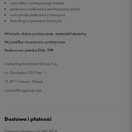
wyściółka z syntetycznego futerka
podeszwa środkowa z amortyzującej pianki
wytrzymała podeszwa z tworzywa
branding na panelach bocznych
Wierzch: skóra syntetyczna, materiał tekstylny
Wyściółka: tworzywo syntetyczne
Podeszwa: pianka EVA, TPR
Marketing Investment Group S.A.
os. Dywizjonu 303 Paw. 1
31-871 Cracow, Poland
contact@miggroup.com
Dostawa i płatność
Darmowa dostawa od 299,99 zł