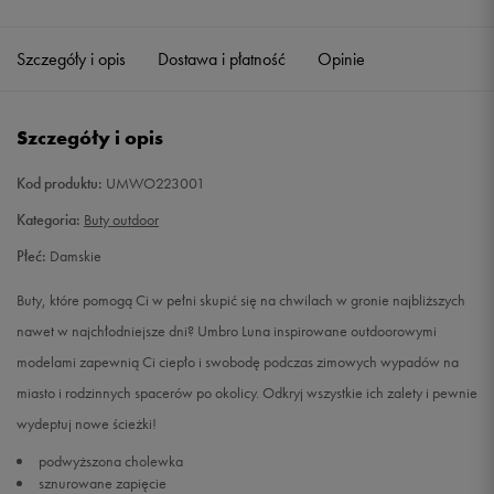
Szczegóły i opis
Dostawa i płatność
Opinie
Szczegóły i opis
Kod produktu:
UMWO223001
Kategoria:
Buty outdoor
Płeć:
Damskie
Buty, które pomogą Ci w pełni skupić się na chwilach w gronie najbliższych
nawet w najchłodniejsze dni? Umbro Luna inspirowane outdoorowymi
modelami zapewnią Ci ciepło i swobodę podczas zimowych wypadów na
miasto i rodzinnych spacerów po okolicy. Odkryj wszystkie ich zalety i pewnie
wydeptuj nowe ścieżki!
podwyższona cholewka
sznurowane zapięcie