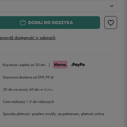
S
DODAJ DO KOSZYKA
M
Powiadom o dostępności
prawdź dostępność w salonach
L
Powiadom o dostępności
XL
Powiadom o dostępności
Kup teraz i zapłać za 30 dni
|
Darmowa dostawa od 299,99 zł
XXL
Powiadom o dostępności
30 dni na zwrot, 60 dni w
Klubie
Czas realizacji 1-5 dni roboczych
Sposoby płatności:
przelew zwykły, za pobraniem, płatność online