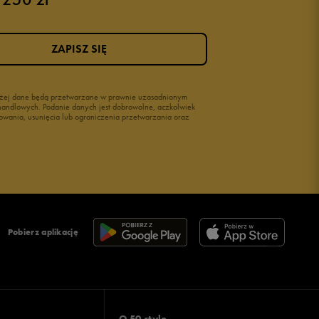
ZAPISZ SIĘ
wyżej dane będą przetwarzane w prawnie uzasadnionym
i handlowych. Podanie danych jest dobrowolne, aczkolwiek
owania, usunięcia lub ograniczenia przetwarzania oraz
Pobierz aplikację
O 50 style