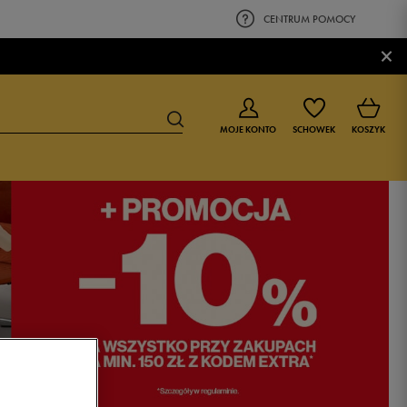
CENTRUM POMOCY
×
MOJE KONTO
SCHOWEK
KOSZYK
BUTY DLA CHŁOPCA
BUTY DLA DZIEWCZYNKI
0-4 lat
0-4 lat
4-8 lat
4-8 lat
9-16 lat
9-16 lat