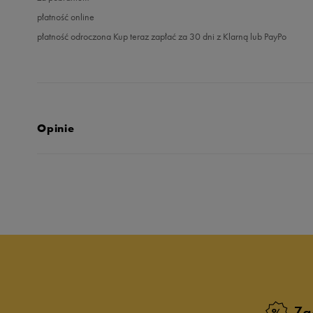
płatność online
płatność odroczona Kup teraz zapłać za 30 dni z Klarną lub PayPo
Opinie
5.0
opinii klientów
16
z całego okresu
zebranych i zweryfikowanych przez
Zg