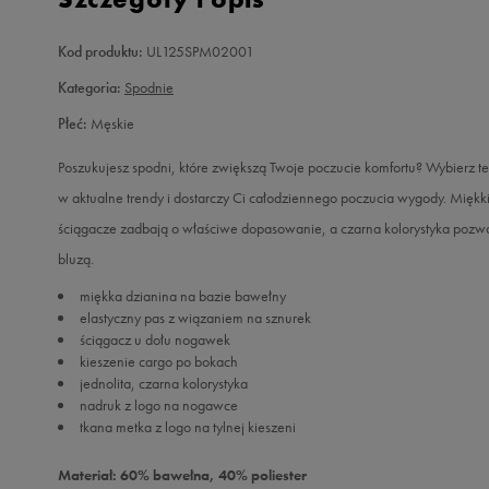
Kod produktu:
UL125SPM02001
Kategoria:
Spodnie
Płeć:
Męskie
Poszukujesz spodni, które zwiększą Twoje poczucie komfortu? Wybierz te
w aktualne trendy i dostarczy Ci całodziennego poczucia wygody. Miękki
ściągacze zadbają o właściwe dopasowanie, a czarna kolorystyka pozwol
bluzą.
miękka dzianina na bazie bawełny
elastyczny pas z wiązaniem na sznurek
ściągacz u dołu nogawek
kieszenie cargo po bokach
jednolita, czarna kolorystyka
nadruk z logo na nogawce
tkana metka z logo na tylnej kieszeni
Materiał: 60% bawełna, 40% poliester