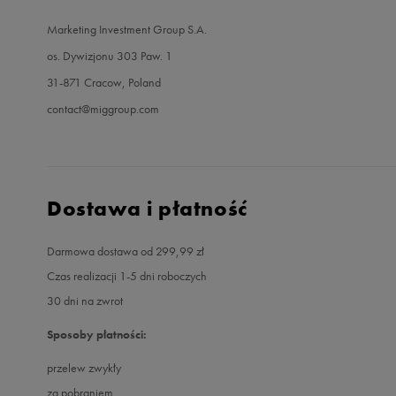
Marketing Investment Group S.A.
os. Dywizjonu 303 Paw. 1
31-871 Cracow, Poland
contact@miggroup.com
Dostawa i płatność
Darmowa dostawa od 299,99 zł
Czas realizacji 1-5 dni roboczych
30 dni na zwrot
Sposoby płatności:
przelew zwykły
za pobraniem