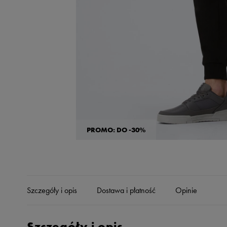
Skechers
Timberland
Umbro
Under Armour
Up8
U.S. Polo ASSN.
Vans
PROMO: DO -30%
Szczegóły i opis
Dostawa i płatność
Opinie
Szczegóły i opis