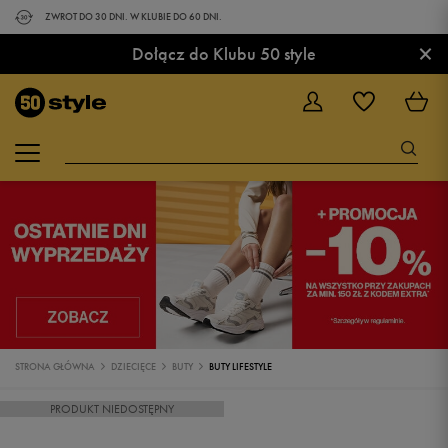
ZWROT DO 30 DNI. W KLUBIE DO 60 DNI.
×
Dołącz do Klubu 50 style
STRONA GŁÓWNA
DZIECIĘCE
BUTY
BUTY LIFESTYLE
PRODUKT NIEDOSTĘPNY