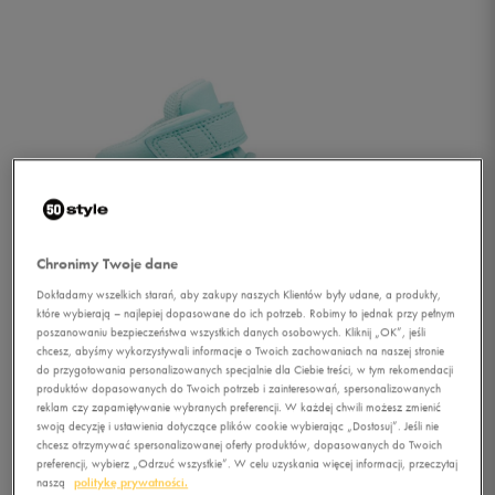
Chronimy Twoje dane
Dokładamy wszelkich starań, aby zakupy naszych Klientów były udane, a produkty,
które wybierają – najlepiej dopasowane do ich potrzeb. Robimy to jednak przy pełnym
poszanowaniu bezpieczeństwa wszystkich danych osobowych. Kliknij „OK”, jeśli
chcesz, abyśmy wykorzystywali informacje o Twoich zachowaniach na naszej stronie
do przygotowania personalizowanych specjalnie dla Ciebie treści, w tym rekomendacji
produktów dopasowanych do Twoich potrzeb i zainteresowań, spersonalizowanych
reklam czy zapamiętywanie wybranych preferencji. W każdej chwili możesz zmienić
1/4
swoją decyzję i ustawienia dotyczące plików cookie wybierając „Dostosuj”. Jeśli nie
chcesz otrzymywać spersonalizowanej oferty produktów, dopasowanych do Twoich
preferencji, wybierz „Odrzuć wszystkie”. W celu uzyskania więcej informacji, przeczytaj
naszą
politykę prywatności.