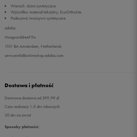
Wierzch: skóra syntetyczna
Wyściółka: materiał tekstylny, EcoOrthoLite
Podeszwa: tworzywo syntetyczne
adidas
Hoogoorddreef 9a
1101 BA Amsterdam, Netherlands
serviceinfo@onlineshop.adidas.com
Dostawa i płatność
Darmowa dostawa od 299,99 zł
Czas realizacji 1-5 dni roboczych
30 dni na zwrot
Sposoby płatności: