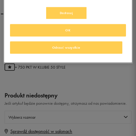
Dostosuj
ADIDAS ALTASPORT MID
OK
EL K
Odrzuć wszystkie
0.0
(
0
)
149,99
zł
z Vat
+ 750 PKT W
KLUBIE 50 STYLE
Produkt niedostępny
Jeśli artykuł będzie ponownie dostępny, otrzymasz od nas powiadomienie.
Wybierz rozmiar
Sprawdź dostępność w salonach
Rozmiary EU
Rozmiary US