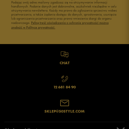
Podając swój adres mailowy zgadzasz się na otrzymywanie informacji
handlowych. Podanie danych jest dobrowolne, aczkolwiek niezbędne w celu
otrzymywania newslettera. Każdy ma prawo do zgłoszenia sprzeciwu wobec
przetwarzania, a także żądania dostępu do danych, sprostowania, usunięcia
lub ograniczenia przetwarzania oraz prawo wniesienia skargi do organu
nadzorczego.
Pełną treść oświadczenia o ochronie prywatności można
znaleźć w Polityce prywatności.
CHAT
12 681 84 90
SKLEP@50STYLE.COM