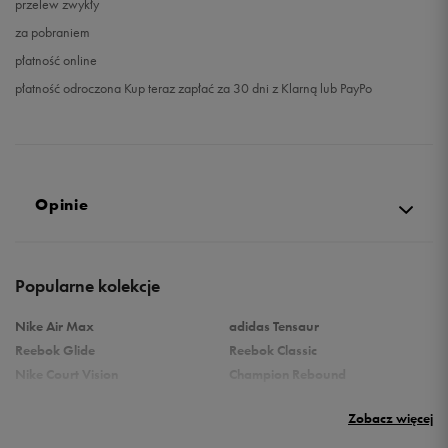
przelew zwykły
za pobraniem
płatność online
płatność odroczona Kup teraz zapłać za 30 dni z Klarną lub PayPo
Opinie
Produkt nie posiada recenzji
Popularne kolekcje
Nike Air Max
adidas Tensaur
Reebok Glide
Reebok Classic
Nike Court Vision
Champion Rebound
Reebok Court Advance
Nike Air Max Systm
Zobacz więcej
Umbro Follow
adidas Grand Court
Puma Rebound
New Balance 373