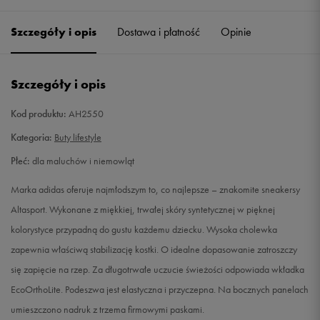
20
11,5 cm
Powiadom o dostępności
Szczegóły i opis
Dostawa i płatność
Opinie
21
12,3 cm
Powiadom o dostępności
Szczegóły i opis
22
12,8 cm
Powiadom o dostępności
Kod produktu:
AH2550
23
13,2 cm
Powiadom o dostępności
Kategoria:
Buty lifestyle
Płeć:
dla maluchów i niemowląt
24
14 cm
Powiadom o dostępności
Marka adidas oferuje najmłodszym to, co najlepsze – znakomite sneakersy
25
14,5 cm
Powiadom o dostępności
Altasport. Wykonane z miękkiej, trwałej skóry syntetycznej w pięknej
kolorystyce przypadną do gustu każdemu dziecku. Wysoka cholewka
26
15,3 cm
Powiadom o dostępności
zapewnia właściwą stabilizację kostki. O idealne dopasowanie zatroszczy
się zapięcie na rzep. Za długotrwałe uczucie świeżości odpowiada wkładka
27
16,1 cm
Powiadom o dostępności
EcoOrthoLite. Podeszwa jest elastyczna i przyczepna. Na bocznych panelach
umieszczono nadruk z trzema firmowymi paskami.