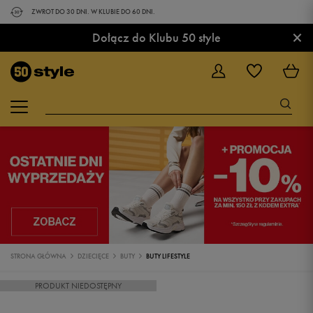
ZWROT DO 30 DNI. W KLUBIE DO 60 DNI.
×
Dołącz do Klubu 50 style
STRONA GŁÓWNA
DZIECIĘCE
BUTY
BUTY LIFESTYLE
PRODUKT NIEDOSTĘPNY