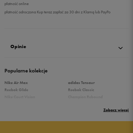
płatność online
płatność odroczona Kup teraz zapłać za 30 dni z Klarną lub PayPo
Opinie
Produkt nie posiada recenzji
Popularne kolekcje
Nike Air Max
adidas Tensaur
Reebok Glide
Reebok Classic
Nike Court Vision
Champion Rebound
Reebok Court Advance
Nike Air Max Systm
Zobacz więcej
Umbro Follow
adidas Grand Court
Puma Rebound
New Balance 373
Nike Star Runner
Vans Filmore
adidas Ozelle
Puma Rickie