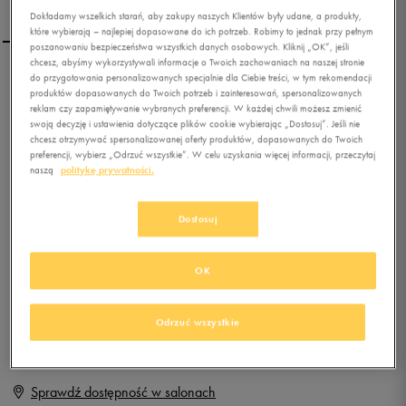
Dokładamy wszelkich starań, aby zakupy naszych Klientów były udane, a produkty,
które wybierają – najlepiej dopasowane do ich potrzeb. Robimy to jednak przy pełnym
poszanowaniu bezpieczeństwa wszystkich danych osobowych. Kliknij „OK”, jeśli
chcesz, abyśmy wykorzystywali informacje o Twoich zachowaniach na naszej stronie
do przygotowania personalizowanych specjalnie dla Ciebie treści, w tym rekomendacji
ADIDAS HOOPS MID K
produktów dopasowanych do Twoich potrzeb i zainteresowań, spersonalizowanych
reklam czy zapamiętywanie wybranych preferencji. W każdej chwili możesz zmienić
swoją decyzję i ustawienia dotyczące plików cookie wybierając „Dostosuj”. Jeśli nie
chcesz otrzymywać spersonalizowanej oferty produktów, dopasowanych do Twoich
0.0
(
0
)
preferencji, wybierz „Odrzuć wszystkie”. W celu uzyskania więcej informacji, przeczytaj
179,99
zł
z Vat
naszą
politykę prywatności.
+ 900 PKT W
KLUBIE 50 STYLE
Dostosuj
OK
Produkt niedostępny
Jeśli artykuł będzie ponownie dostępny, otrzymasz od nas powiadomienie.
Odrzuć wszystkie
Wybierz rozmiar
Sprawdź dostępność w salonach
Rozmiary EU
Rozmiary US