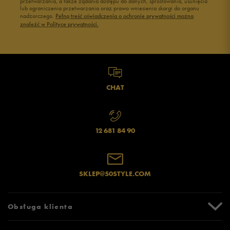
przetwarzania, a także żądania dostępu do danych, sprostowania, usunięcia
lub ograniczenia przetwarzania oraz prawo wniesienia skargi do organu
nadzorczego.
Pełną treść oświadczenia o ochronie prywatności można
znaleźć w Polityce prywatności.
CHAT
12 681 84 90
SKLEP@50STYLE.COM
Obsługa klienta
Centrum Pomocy