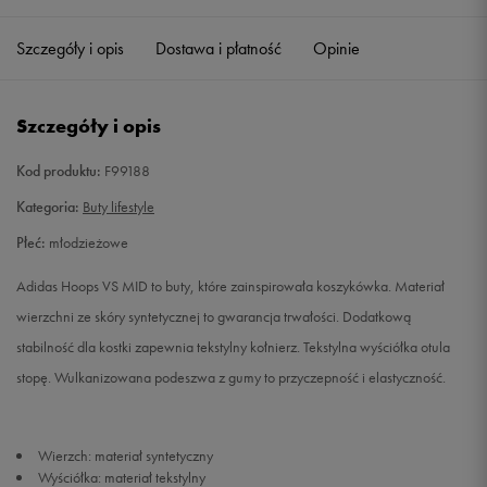
35,5
21,6 cm
Powiadom o dostępności
Szczegóły i opis
Dostawa i płatność
Opinie
36
22,1 cm
Powiadom o dostępności
Szczegóły i opis
36 2/3
22,5 cm
Powiadom o dostępności
Kod produktu:
F99188
37 1/3
22,9 cm
Powiadom o dostępności
Kategoria:
Buty lifestyle
Płeć:
młodzieżowe
38
23,3 cm
Powiadom o dostępności
Adidas Hoops VS MID to buty, które zainspirowała koszykówka. Materiał
38 2/3
23,8 cm
Powiadom o dostępności
wierzchni ze skóry syntetycznej to gwarancja trwałości. Dodatkową
stabilność dla kostki zapewnia tekstylny kołnierz. Tekstylna wyściółka otula
39 1/3
24,2 cm
Powiadom o dostępności
stopę. Wulkanizowana podeszwa z gumy to przyczepność i elastyczność.
40
24,6 cm
Powiadom o dostępności
Wierzch: materiał syntetyczny
Wyściółka: materiał tekstylny