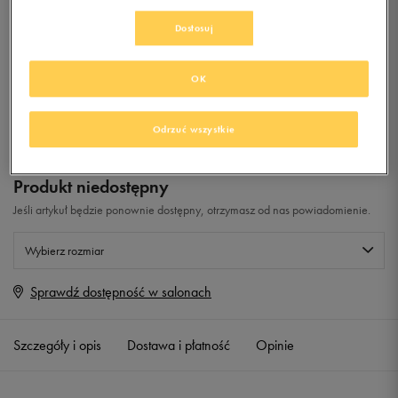
Dostosuj
0.0
(
0
)
9,99
zł
z Vat
OK
+ 50 PKT W
KLUBIE 50 STYLE
Odrzuć wszystkie
Produkt niedostępny
Jeśli artykuł będzie ponownie dostępny, otrzymasz od nas powiadomienie.
Wybierz rozmiar
Sprawdź dostępność w salonach
Rozmiary EU
Rozmiary US
20
11,5 cm
Powiadom o dostępności
Szczegóły i opis
Dostawa i płatność
Opinie
21
12,3 cm
Powiadom o dostępności