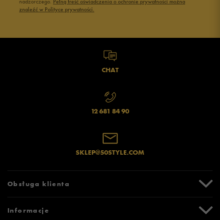
nadzorczego.
Pełną treść oświadczenia o ochronie prywatności można
znaleźć w Polityce prywatności.
CHAT
12 681 84 90
SKLEP@50STYLE.COM
Obsługa klienta
Centrum Pomocy
Informacje
Zwroty i reklamacje