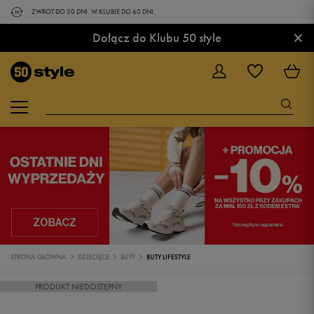
ZWROT DO 30 DNI. W KLUBIE DO 60 DNI.
×
Dołącz do Klubu 50 style
STRONA GŁÓWNA
DZIECIĘCE
BUTY
BUTY LIFESTYLE
PRODUKT NIEDOSTĘPNY