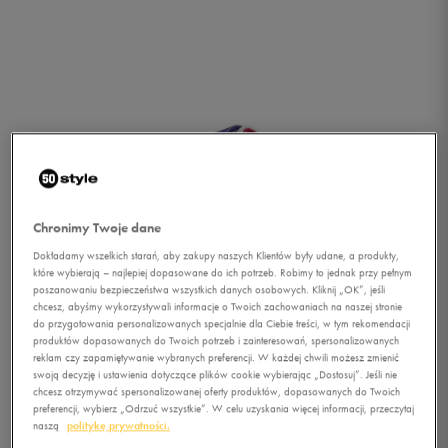
Chronimy Twoje dane
Dokładamy wszelkich starań, aby zakupy naszych Klientów były udane, a produkty,
które wybierają – najlepiej dopasowane do ich potrzeb. Robimy to jednak przy pełnym
poszanowaniu bezpieczeństwa wszystkich danych osobowych. Kliknij „OK”, jeśli
1/1
chcesz, abyśmy wykorzystywali informacje o Twoich zachowaniach na naszej stronie
do przygotowania personalizowanych specjalnie dla Ciebie treści, w tym rekomendacji
produktów dopasowanych do Twoich potrzeb i zainteresowań, spersonalizowanych
reklam czy zapamiętywanie wybranych preferencji. W każdej chwili możesz zmienić
swoją decyzję i ustawienia dotyczące plików cookie wybierając „Dostosuj”. Jeśli nie
chcesz otrzymywać spersonalizowanej oferty produktów, dopasowanych do Twoich
preferencji, wybierz „Odrzuć wszystkie”. W celu uzyskania więcej informacji, przeczytaj
naszą
politykę prywatności.
ADIDAS SNICE 4 CF I