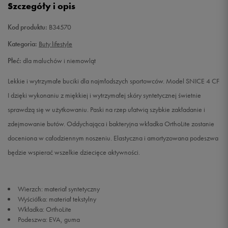
Szczegóły i opis
22
12,8 cm
Powiadom o dostępności
Kod produktu:
B34570
23
13,2 cm
Powiadom o dostępności
Kategoria:
Buty lifestyle
Płeć:
dla maluchów i niemowląt
24
14 cm
Powiadom o dostępności
Lekkie i wytrzymałe buciki dla najmłodszych sportowców. Model SNICE 4 CF
25
14,5 cm
Powiadom o dostępności
I dzięki wykonaniu z miękkiej i wytrzymałej skóry syntetycznej świetnie
sprawdzą się w użytkowaniu. Paski na rzep ułatwią szybkie zakładanie i
26
15,3 cm
Powiadom o dostępności
zdejmowanie butów. Oddychająca i bakteryjna wkładka OrthoLite zostanie
doceniona w całodziennym noszeniu. Elastyczna i amortyzowana podeszwa
27
16,1 cm
Powiadom o dostępności
będzie wspierać wszelkie dziecięce aktywności.
Wierzch: materiał syntetyczny
Wyściółka: materiał tekstylny
Wkładka: OrthoLite
Podeszwa: EVA, guma