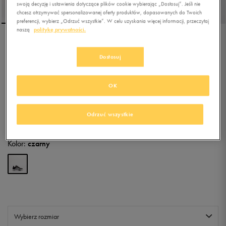
swoją decyzję i ustawienia dotyczące plików cookie wybierając „Dostosuj”. Jeśli nie
chcesz otrzymywać spersonalizowanej oferty produktów, dopasowanych do Twoich
preferencji, wybierz „Odrzuć wszystkie”. W celu uzyskania więcej informacji, przeczytaj
naszą
politykę prywatności.
ADIDAS TENSAUR SPORT
2.0 CF K
Dostosuj
4.9
(
199
)
OK
103,99
zł
z Vat
+ 650 PKT W
KLUBIE 50 STYLE
Odrzuć wszystkie
Kolor:
czarny
Wybierz rozmiar