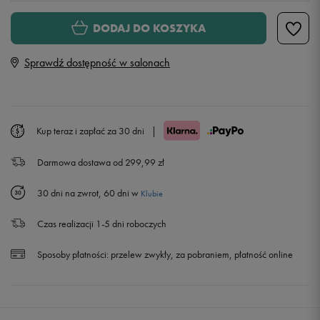
Rozmiary EU
Rozmiary US
DODAJ DO KOSZYKA
28
16,6 cm
Powiadom o dostępności
Sprawdź dostępność w salonach
28,5
17 cm
Powiadom o dostępności
29
17,4 cm
Powiadom o dostępności
Kup teraz i zapłać za 30 dni
|
Darmowa dostawa od 299,99 zł
30
17,8 cm
Powiadom o dostępności
30 dni na zwrot, 60 dni w
Klubie
31
18,7 cm
Powiadom o dostępności
Czas realizacji 1-5 dni roboczych
31,5
19,1 cm
Powiadom o dostępności
Sposoby płatności:
przelew zwykły, za pobraniem, płatność online
32
19,5 cm
33
20 cm
Powiadom o dostępności