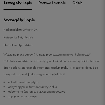
Szczegóły i opis
Dostawa i płatność
Opinie
33,5
20,4 cm
Powiadom o dostępności
Szczegóły i opis
34
20,8 cm
Powiadom o dostępności
Kod produktu:
GW6440K
35
21,2 cm
Powiadom o dostępności
Kategoria:
Buty lifestyle
Płeć:
dla małych dzieci
Wizyta na placu zabaw? A może przejażdżka na nowej hulajnodze?
Cokolwiek znajdzie się w dziecięcym planie dnia, sneakersy adidas Tensaur
Sport będą wspierać małe stopy przy każdym ruchu. Nie czekaj, dorzuć do
koszyka i uzupełnij juniorską garderobę już dziś!
miła dla oka kolorystyka
oddychająca, miła w dotyku wyściółka
odporna na ścieranie, przyczepna podeszwa
zapięcie na dwa rzepy