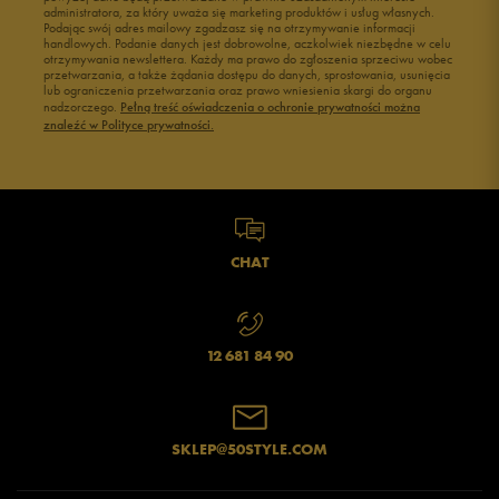
administratora, za który uważa się marketing produktów i usług własnych.
Podając swój adres mailowy zgadzasz się na otrzymywanie informacji
handlowych. Podanie danych jest dobrowolne, aczkolwiek niezbędne w celu
otrzymywania newslettera. Każdy ma prawo do zgłoszenia sprzeciwu wobec
przetwarzania, a także żądania dostępu do danych, sprostowania, usunięcia
lub ograniczenia przetwarzania oraz prawo wniesienia skargi do organu
Jak zbieramy opinie?
nadzorczego.
Pełną treść oświadczenia o ochronie prywatności można
znaleźć w Polityce prywatności.
Opinie klientów
Wyczyść
Szukaj
CHAT
12 681 84 90
SKLEP@50STYLE.COM