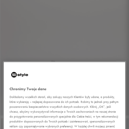
Chronimy Twoje dane
Dokładamy wszelkich starań, aby zakupy naszych Klientów były udane, a produkty,
które wybierają – najlepiej dopasowane do ich potrzeb. Robimy to jednak przy pełnym
poszanowaniu bezpieczeństwa wszystkich danych osobowych. Kliknij „OK”, jeśli
1/9
chcesz, abyśmy wykorzystywali informacje o Twoich zachowaniach na naszej stronie
do przygotowania personalizowanych specjalnie dla Ciebie treści, w tym rekomendacji
produktów dopasowanych do Twoich potrzeb i zainteresowań, spersonalizowanych
reklam czy zapamiętywanie wybranych preferencji. W każdej chwili możesz zmienić