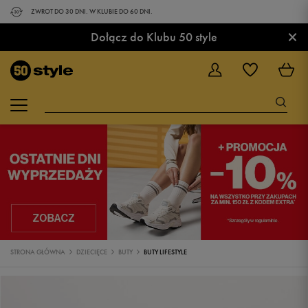
ZWROT DO 30 DNI. W KLUBIE DO 60 DNI.
×
Dołącz do Klubu 50 style
STRONA GŁÓWNA
DZIECIĘCE
BUTY
BUTY LIFESTYLE