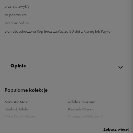
przelew zwykły
za pobraniem
płatność online
płatność odroczona Kup teraz zapłać za 30 dni z Klarną lub PayPo
Opinie
4.9
Popularne kolekcje
opinii klientów
199
z całego okresu
Nike Air Max
adidas Tensaur
zebranych i zweryfikowanych przez
Reebok Glide
Reebok Classic
Nike Court Vision
Champion Rebound
Reebok Court Advance
Nike Air Max Systm
Zobacz więcej
Umbro Follow
adidas Grand Court