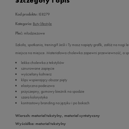
Szczegóły i opis
Kod produktu:
IE8279
Kategoria:
Buty lifestyle
Płeć:
młodzieżowe
Szkoła, spotkania, treningi? Jeśli i Ty masz napięty grafik, załóż na nogi
miejsca na miejsce. Materiałowa cholewka zapewni przewiewność, a sp
lekka cholewka z tekstyliów
sznurowane zapięcie
wyściełany kołnierz
klips wspierający obszar pięty
elastyczna podeszwa
przyczepny, gumowy bieżnik na spodzie
szara kolorystyka
kontrastowy branding na języku i po bokach
Wierzch: materiał tekstylny, materiał syntetyczny
Wyściółka: materiał tekstylny