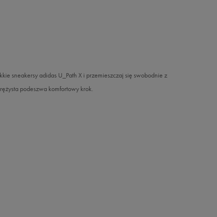
 lekkie sneakersy adidas U_Path X i przemieszczaj się swobodnie z
rężysta podeszwa komfortowy krok.