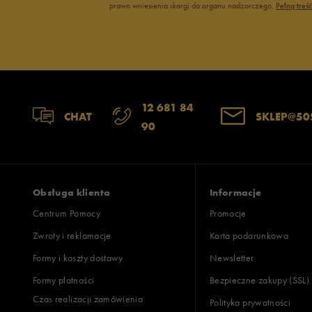
prawo wniesienia skargi do organu nadzorczego.
Pełną treś
12 681 84
CHAT
SKLEP@50
90
Obsługa klienta
Informacje
Centrum Pomocy
Promocje
Zwroty i reklamacje
Karta podarunkowa
Formy i koszty dostawy
Newsletter
Formy płatności
Bezpieczne zakupy (SSL)
Czas realizacji zamówienia
Polityka prywatności