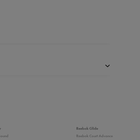
r
Reebok Glide
bound
Reebok Court Advance