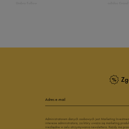
Umbro Follow
adidas Grand 
5
10
Nike Star Runner
Vans Filmore
adidas Breaknet
Vans Seldan
4
Zobacz również
3
Buty adidas dziecięce
Buty Fila dla d
2
Buty Puma dla dzieci
Buty dziecięc
Vans dla dzieci
Buty Vans na 
1
Buty Marvel
Świecące buty
Buty do wody dla dzieci
Zg
Adres e-mail
Jak zbieramy opinie?
Opinie k
Administratorem danych osobowych jest Marketing Investme
interesie administratora, za który uważa się marketing pro
niezbędne w celu otrzymywania newslettera. Każdy ma prawo