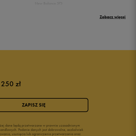
New Balance 373
Puma Rickie
Zobacz więcej
New Balance 500
Buty Nike dziecięce
Buty dla niemowląt
Buty na rzepy
Świecące buty
 250 zł
ZAPISZ SIĘ
wyżej dane będą przetwarzane w prawnie uzasadnionym
i handlowych. Podanie danych jest dobrowolne, aczkolwiek
owania, usunięcia lub ograniczenia przetwarzania oraz