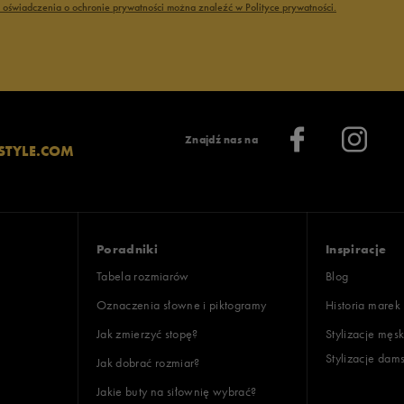
ć oświadczenia o ochronie prywatności można znaleźć w Polityce prywatności.
Wyczyść
Szukaj
Znajdź nas na
STYLE.COM
Poradniki
Inspiracje
Tabela rozmiarów
Blog
Oznaczenia słowne i piktogramy
Historia marek
Jak zmierzyć stopę?
Stylizacje męsk
Stylizacje dam
Jak dobrać rozmiar?
Jakie buty na siłownię wybrać?