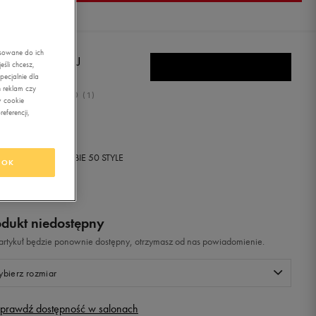
asowane do ich
DAS U_PATH X J
śli chcesz,
ecjalnie dla
 reklam czy
5.0
(
1
)
w cookie
eferencji,
9,99
zł
z Vat
+ 900 PKT W
KLUBIE 50 STYLE
OK
odukt niedostępny
i artykuł będzie ponownie dostępny, otrzymasz od nas powiadomienie.
bierz rozmiar
prawdź dostępność w salonach
Rozmiary EU
Rozmiary US