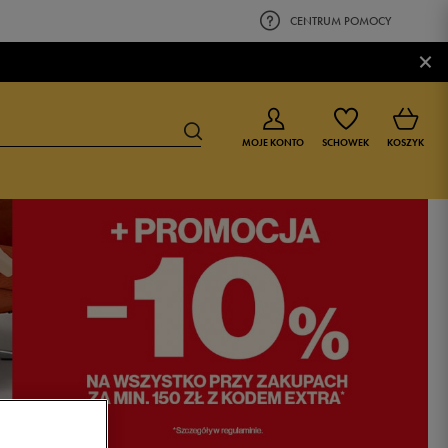
CENTRUM POMOCY
×
MOJE KONTO
SCHOWEK
KOSZYK
BUTY DLA CHŁOPCA
BUTY DLA DZIEWCZYNKI
0-4 lat
0-4 lat
4-8 lat
4-8 lat
9-16 lat
9-16 lat