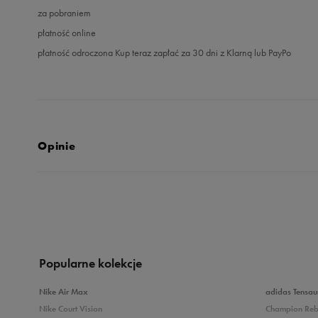
za pobraniem
płatność online
płatność odroczona Kup teraz zapłać za 30 dni z Klarną lub PayPo
Opinie
5.0
opinii klientów
1
z całego okresu
zebranych i zweryfikowanych przez
Popularne kolekcje
Nike Air Max
adidas Tensau
Nike Court Vision
Champion Re