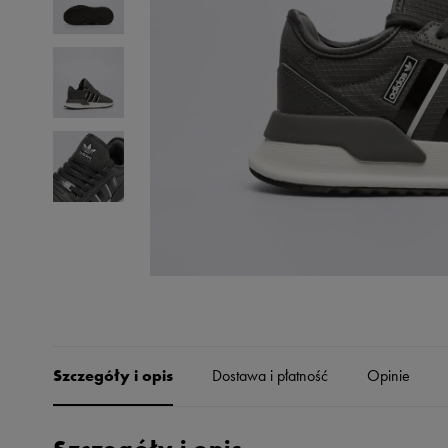
Skechers
Timberland
Umbro
Under Armour
Up8
U.S. Polo ASSN.
Vans
Szczegóły i opis
Dostawa i płatność
Opinie