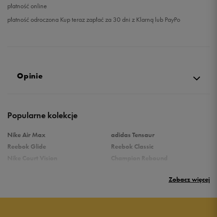
płatność online
płatność odroczona Kup teraz zapłać za 30 dni z Klarną lub PayPo
Opinie
Produkt nie posiada recenzji
Popularne kolekcje
Nike Air Max
adidas Tensaur
Reebok Glide
Reebok Classic
Nike Court Vision
Champion Rebound
Reebok Court Advance
Nike Air Max Systm
Zobacz więcej
Umbro Follow
adidas Grand Court
Puma Rebound
New Balance 373
Nike Star Runner
Vans Filmore
adidas Ozelle
Puma Rickie