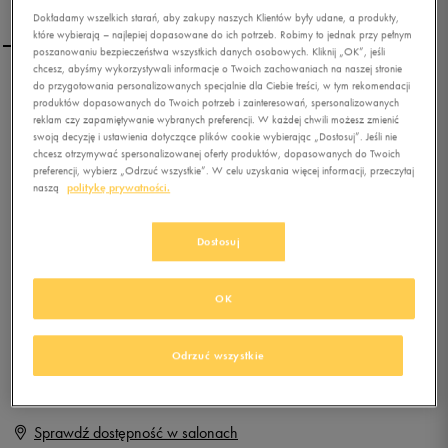
Dokładamy wszelkich starań, aby zakupy naszych Klientów były udane, a produkty,
które wybierają – najlepiej dopasowane do ich potrzeb. Robimy to jednak przy pełnym
poszanowaniu bezpieczeństwa wszystkich danych osobowych. Kliknij „OK”, jeśli
chcesz, abyśmy wykorzystywali informacje o Twoich zachowaniach na naszej stronie
do przygotowania personalizowanych specjalnie dla Ciebie treści, w tym rekomendacji
ADIDAS VS DINO CMF C
produktów dopasowanych do Twoich potrzeb i zainteresowań, spersonalizowanych
reklam czy zapamiętywanie wybranych preferencji. W każdej chwili możesz zmienić
swoją decyzję i ustawienia dotyczące plików cookie wybierając „Dostosuj”. Jeśli nie
chcesz otrzymywać spersonalizowanej oferty produktów, dopasowanych do Twoich
0.0
(
0
)
preferencji, wybierz „Odrzuć wszystkie”. W celu uzyskania więcej informacji, przeczytaj
79,99
zł
z Vat
naszą
politykę prywatności.
+ 400 PKT W
KLUBIE 50 STYLE
Dostosuj
OK
Produkt niedostępny
Jeśli artykuł będzie ponownie dostępny, otrzymasz od nas powiadomienie.
Odrzuć wszystkie
Wybierz rozmiar
Sprawdź dostępność w salonach
Rozmiary EU
Rozmiary US