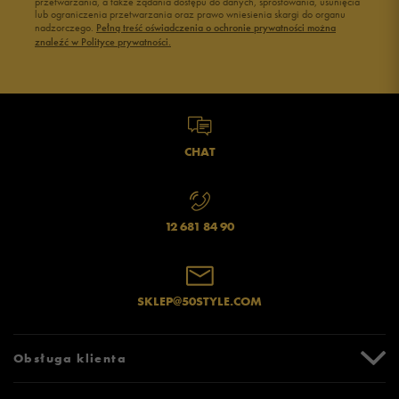
przetwarzania, a także żądania dostępu do danych, sprostowania, usunięcia
lub ograniczenia przetwarzania oraz prawo wniesienia skargi do organu
nadzorczego.
Pełną treść oświadczenia o ochronie prywatności można
znaleźć w Polityce prywatności.
CHAT
12 681 84 90
SKLEP@50STYLE.COM
Obsługa klienta
Centrum Pomocy