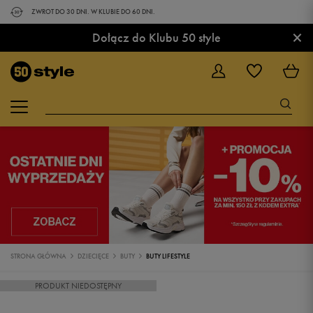
ZWROT DO 30 DNI. W KLUBIE DO 60 DNI.
×
Dołącz do Klubu 50 style
STRONA GŁÓWNA
DZIECIĘCE
BUTY
BUTY LIFESTYLE
PRODUKT NIEDOSTĘPNY