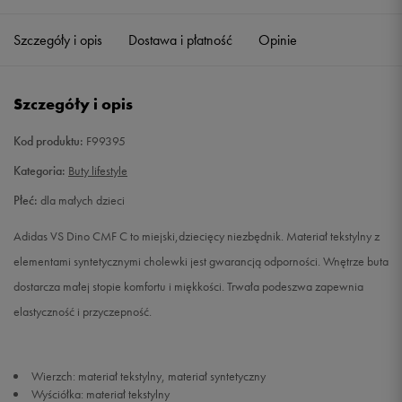
28
16,6 cm
Powiadom o dostępności
Szczegóły i opis
Dostawa i płatność
Opinie
29
17,4 cm
Powiadom o dostępności
Szczegóły i opis
30
17,8 cm
Powiadom o dostępności
Kod produktu:
F99395
31
18,7 cm
Powiadom o dostępności
Kategoria:
Buty lifestyle
Płeć:
dla małych dzieci
32
19,5 cm
Powiadom o dostępności
Adidas VS Dino CMF C to miejski,dziecięcy niezbędnik. Materiał tekstylny z
33
20 cm
Powiadom o dostępności
elementami syntetycznymi cholewki jest gwarancją odporności. Wnętrze buta
dostarcza małej stopie komfortu i miękkości. Trwała podeszwa zapewnia
34
20,8 cm
Powiadom o dostępności
elastyczność i przyczepność.
35
21,2 cm
Powiadom o dostępności
Wierzch: materiał tekstylny, materiał syntetyczny
Wyściółka: materiał tekstylny