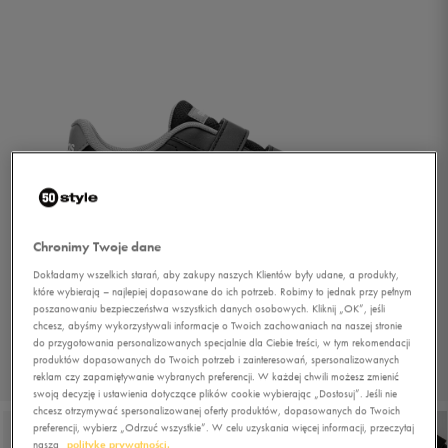
Chronimy Twoje dane
Dokładamy wszelkich starań, aby zakupy naszych Klientów były udane, a produkty,
które wybierają – najlepiej dopasowane do ich potrzeb. Robimy to jednak przy pełnym
poszanowaniu bezpieczeństwa wszystkich danych osobowych. Kliknij „OK”, jeśli
chcesz, abyśmy wykorzystywali informacje o Twoich zachowaniach na naszej stronie
do przygotowania personalizowanych specjalnie dla Ciebie treści, w tym rekomendacji
produktów dopasowanych do Twoich potrzeb i zainteresowań, spersonalizowanych
reklam czy zapamiętywanie wybranych preferencji. W każdej chwili możesz zmienić
1/6
swoją decyzję i ustawienia dotyczące plików cookie wybierając „Dostosuj”. Jeśli nie
chcesz otrzymywać spersonalizowanej oferty produktów, dopasowanych do Twoich
preferencji, wybierz „Odrzuć wszystkie”. W celu uzyskania więcej informacji, przeczytaj
naszą
politykę prywatności.