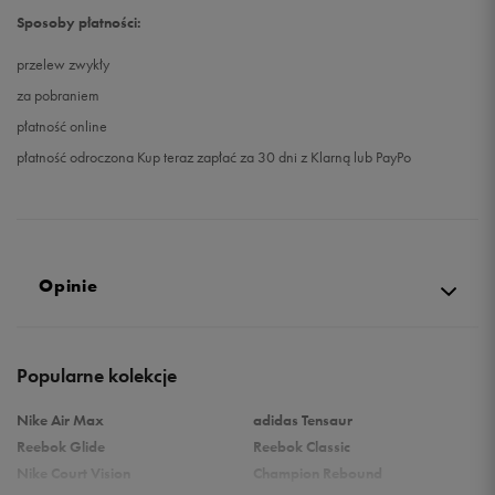
Sposoby płatności:
przelew zwykły
za pobraniem
płatność online
płatność odroczona Kup teraz zapłać za 30 dni z Klarną lub PayPo
Opinie
Produkt nie posiada recenzji
Popularne kolekcje
Nike Air Max
adidas Tensaur
Reebok Glide
Reebok Classic
Nike Court Vision
Champion Rebound