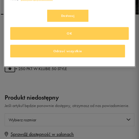
Dostosuj
ADIDAS VS SWITCH 2 CMF
OK
C
0.0
(
0
)
Odrzuć wszystkie
49,99
zł
z Vat
+ 250 PKT W
KLUBIE 50 STYLE
Produkt niedostępny
Jeśli artykuł będzie ponownie dostępny, otrzymasz od nas powiadomienie.
Wybierz rozmiar
Sprawdź dostępność w salonach
Rozmiary EU
Rozmiary US