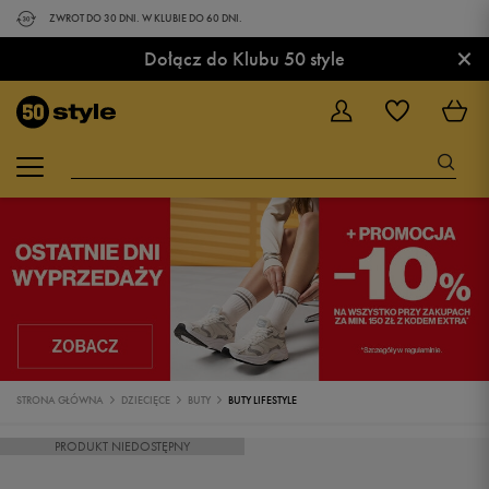
ZWROT DO 30 DNI. W KLUBIE DO 60 DNI.
×
Dołącz do Klubu 50 style
STRONA GŁÓWNA
DZIECIĘCE
BUTY
BUTY LIFESTYLE
PRODUKT NIEDOSTĘPNY