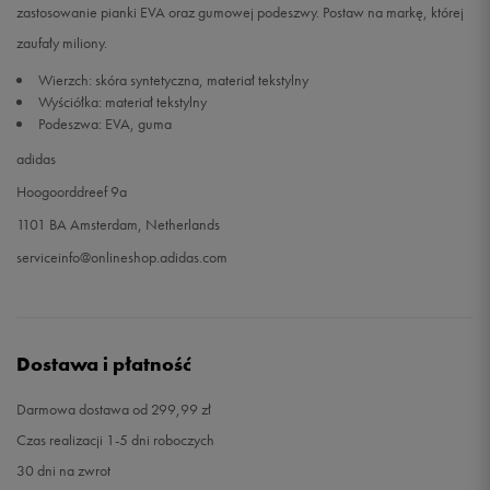
zastosowanie pianki EVA oraz gumowej podeszwy. Postaw na markę, której
zaufały miliony.
Wierzch: skóra syntetyczna, materiał tekstylny
Wyściółka: materiał tekstylny
Podeszwa: EVA, guma
adidas
Hoogoorddreef 9a
1101 BA Amsterdam, Netherlands
serviceinfo@onlineshop.adidas.com
Dostawa i płatność
Darmowa dostawa od 299,99 zł
Czas realizacji 1-5 dni roboczych
30 dni na zwrot