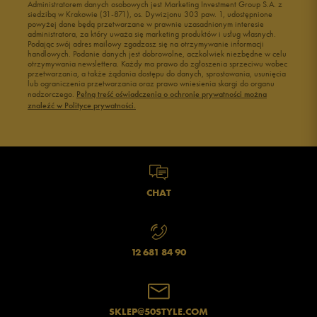
Administratorem danych osobowych jest Marketing Investment Group S.A. z
siedzibą w Krakowie (31-871), os. Dywizjonu 303 paw. 1, udostępnione
powyżej dane będą przetwarzane w prawnie uzasadnionym interesie
administratora, za który uważa się marketing produktów i usług własnych.
Podając swój adres mailowy zgadzasz się na otrzymywanie informacji
handlowych. Podanie danych jest dobrowolne, aczkolwiek niezbędne w celu
otrzymywania newslettera. Każdy ma prawo do zgłoszenia sprzeciwu wobec
przetwarzania, a także żądania dostępu do danych, sprostowania, usunięcia
lub ograniczenia przetwarzania oraz prawo wniesienia skargi do organu
nadzorczego.
Pełną treść oświadczenia o ochronie prywatności można
znaleźć w Polityce prywatności.
CHAT
12 681 84 90
SKLEP@50STYLE.COM