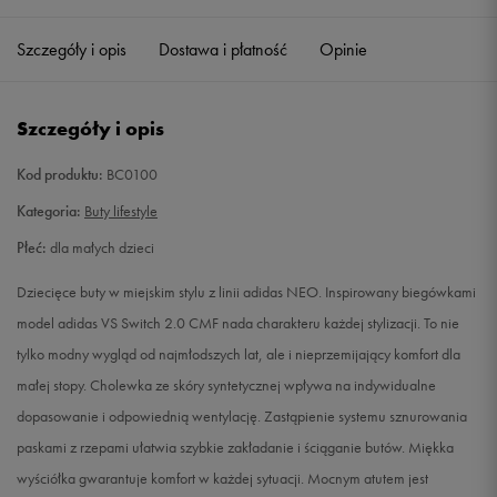
28
16,6 cm
Powiadom o dostępności
Szczegóły i opis
Dostawa i płatność
Opinie
29
17,4 cm
Powiadom o dostępności
Szczegóły i opis
30
17,8 cm
Powiadom o dostępności
Kod produktu:
BC0100
31
18,7 cm
Powiadom o dostępności
Kategoria:
Buty lifestyle
Płeć:
dla małych dzieci
31,5
19,1 cm
Powiadom o dostępności
Dziecięce buty w miejskim stylu z linii adidas NEO. Inspirowany biegówkami
32
19,5 cm
Powiadom o dostępności
model adidas VS Switch 2.0 CMF nada charakteru każdej stylizacji. To nie
tylko modny wygląd od najmłodszych lat, ale i nieprzemijający komfort dla
33
20 cm
Powiadom o dostępności
małej stopy. Cholewka ze skóry syntetycznej wpływa na indywidualne
dopasowanie i odpowiednią wentylację. Zastąpienie systemu sznurowania
34
20,8 cm
Powiadom o dostępności
paskami z rzepami ułatwia szybkie zakładanie i ściąganie butów. Miękka
wyściółka gwarantuje komfort w każdej sytuacji. Mocnym atutem jest
35
21,2 cm
Powiadom o dostępności