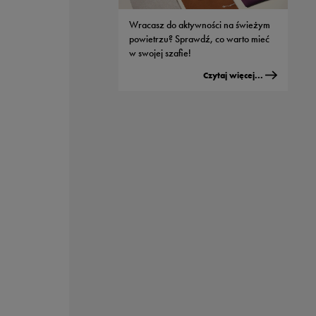
modeli od Nike
Wracasz do aktywności na świeżym
Czytaj więcej...
powietrzu? Sprawdź, co warto mieć
w swojej szafie!
Czytaj więcej...
Męskie buty adidas - jaki model
wybrać do streetwearowych
stylizacji?
Czytaj więcej...
Sportowe nerki - dlaczego wszyscy je
kochają?