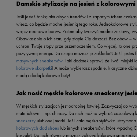
Damskie stylizacje na jesień z kolorowym
Skechers
Timberland
Jeśli jesteś fanką aktualnych trendów i z zapartym tchem czek
wiesz, co będzie modne jesienią tego roku. Jednokolorowe styli
Umbro
wręcz neonowe barwy. Zatem aby tworzyć modne zestawy, wy
Under Armour
Obawiasz się o ich stan, gdy złapie Cię deszcz? Bez obaw – w
Up8
uchroni Twoje stopy prze przemoczeniem. Co więcej, to one p
pozytywnej energii. Do czego możesz je zakładać? Jeśli jesteś
U.S. Polo ASSN.
masywnych sneakersów
. Taki dodatek sprawi, że Twój miejski 
Vans
kolorowe skarpetki
! A może wybierasz spodnie, klasyczne dżins
modą i dodaj kolorowe buty!
Jak nosić męskie kolorowe sneakersy jesi
W męskich stylizacjach jest odrobinę łatwiej. Zazwyczaj do wyb
materiałowe – np. chinosy. Do nich można wybrać casualową k
sneakersy
ulubionej marki. Jeśli cała męska stylówka utrzyman
kolorowych dad shoes
lub innych sneakersów, które wpadną Ci
koszulę? Do nich również możesz założyć kolorowe sneakersy