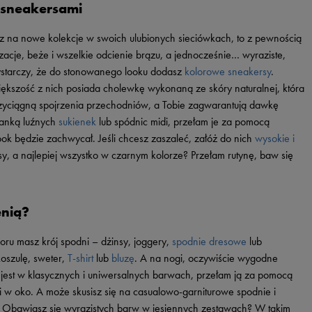
i sneakersami
Vans
Skechers
Timberland
asz na nowe kolekcje w swoich ulubionych sieciówkach, to z pewnością
zacje, beże i wszelkie odcienie brązu, a jednocześnie… wyraziste,
Umbro
starczy, że do stonowanego looku dodasz
kolorowe sneakersy
.
Under Armour
iększość z nich posiada cholewkę wykonaną ze skóry naturalnej, która
Up8
rzyciągną spojrzenia przechodniów, a Tobie zagwarantują dawkę
 fanką luźnych
sukienek
lub spódnic midi, przełam je za pomocą
U.S. Polo ASSN.
look będzie zachwycał. Jeśli chcesz zaszaleć, załóż do nich
wysokie i
Vans
y, a najlepiej wszystko w czarnym kolorze? Przełam rutynę, baw się
enią?
oru masz krój spodni – dżinsy, joggery,
spodnie dresowe
lub
oszulę, sweter,
T-shirt
lub
bluzę
. A na nogi, oczywiście wygodne
a jest w klasycznych i uniwersalnych barwach, przełam ją za pomocą
 w oko. A może skusisz się na casualowo-garniturowe spodnie i
! Obawiasz się wyrazistych barw w jesiennych zestawach? W takim