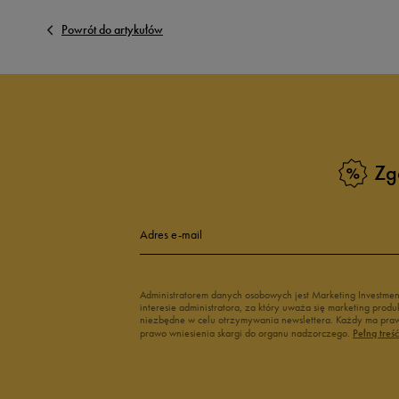
Powrót do artykułów
Zg
Adres e-mail
Administratorem danych osobowych jest Marketing Investme
interesie administratora, za który uważa się marketing pro
niezbędne w celu otrzymywania newslettera. Każdy ma prawo
prawo wniesienia skargi do organu nadzorczego.
Pełną treś