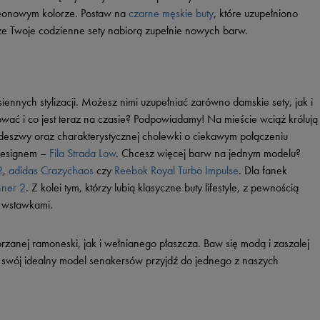
neonowym kolorze. Postaw na
czarne męskie buty
, które uzupełniono
e Twoje codzienne sety nabiorą zupełnie nowych barw.
ennych stylizacji. Możesz nimi uzupełniać zarówno damskie sety, jak i
dować i co jest teraz na czasie? Podpowiadamy! Na mieście wciąż królują
odeszwy oraz charakterystycznej cholewki o ciekawym połączeniu
 designem –
Fila Strada Low
. Chcesz więcej barw na jednym modelu?
2
,
adidas Crazychaos
czy
Reebok Royal Turbo Impulse
. Dla fanek
ner 2
. Z kolei tym, którzy lubią klasyczne buty lifestyle, z pewnością
i wstawkami.
anej ramoneski, jak i wełnianego płaszcza. Baw się modą i zaszalej
A po swój idealny model senakersów przyjdź do jednego z naszych