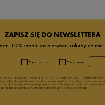
ZAPISZ SIĘ DO NEWSLETTERA
arnij 10% rabatu na pierwsze zakupy za min.
Oferta damska
Oferta męska
nt Group S.A. z siedzibą w Krakowie (31-871), os. Dywizjonu 303 paw. 1, udostępnione po
duktów i usług własnych. Podając swój adres mailowy zgadzasz się na otrzymywanie informacj
 do zgłoszenia sprzeciwu wobec przetwarzania, a także żądania dostępu do danych, sprost
ć oświadczenia o ochronie prywatności można znaleźć w Polityce prywatności.