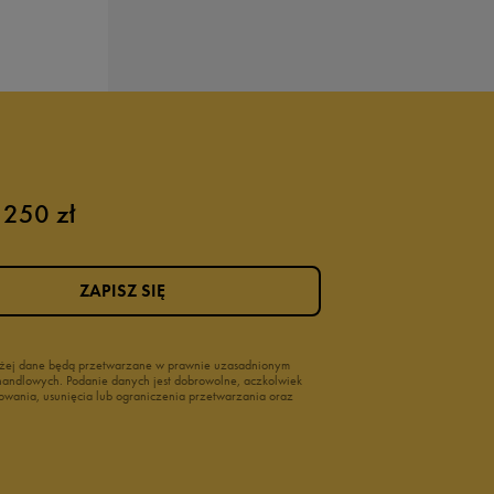
 250 zł
ZAPISZ SIĘ
wyżej dane będą przetwarzane w prawnie uzasadnionym
i handlowych. Podanie danych jest dobrowolne, aczkolwiek
owania, usunięcia lub ograniczenia przetwarzania oraz