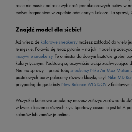
razie nie musisz od razu wybierać jednokolorowych butów w 
małym fragmentem w zupełnie odmiennym kolorze. To sprawi, ż
Znajdź model dla siebie!
Już wiesz, że
kolorowe sneakersy
możesz zakładać do wielu jesi
te męskie. Pojawia się teraz pytanie – na jaki model się zdecy
masywne snaekersy
. Te o niestandardowym kształcie grubej p
kolorystycznym. Podstawą są oczywiście wciąż zachwycające
Nie ma sprawy – przed Tobą
sneakersy Nike Air Max Motion 
pastelowych barw polecamy różowe klasyki, czyli
Nike MD Run
przypadną do gustu buty
New Balance WL515OV
z fioletowym
Wszystkie kolorowe sneakersy możesz założyć zarówno do skórz
w kwestii łączenia różnych styli. Sportowy casual to jest to! 
salonów lub zamów je online.