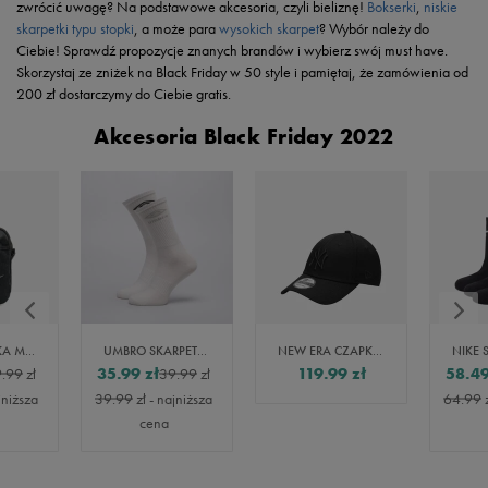
zwrócić uwagę? Na podstawowe akcesoria, czyli bieliznę!
Bokserki
,
niskie
skarpetki typu stopki
, a może para
wysokich skarpet
? Wybór należy do
Ciebie! Sprawdź propozycje znanych brandów i wybierz swój must have.
Skorzystaj ze zniżek na Black Friday w 50 style i pamiętaj, że zamówienia od
200 zł dostarczymy do Ciebie gratis.
Akcesoria Black Friday 2022
NIKE TOREBKA MINI SMALL ITEMS BAG
UMBRO SKARPETY LONG I 3 PAK
NEW ERA CZAPKA MLB 9FORTY NEW YORK YANKEES NY YANKEES BLK/BL
35.99
zł
119.99
zł
58.4
.99
zł
39.99
zł
jniższa
39.99
zł
- najniższa
64.99
cena