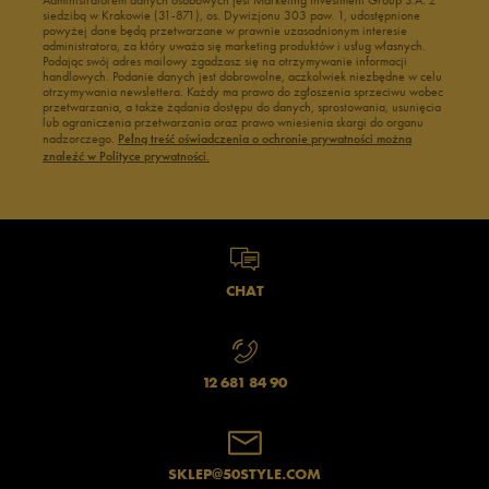
Administratorem danych osobowych jest Marketing Investment Group S.A. z
siedzibą w Krakowie (31-871), os. Dywizjonu 303 paw. 1, udostępnione
powyżej dane będą przetwarzane w prawnie uzasadnionym interesie
administratora, za który uważa się marketing produktów i usług własnych.
Podając swój adres mailowy zgadzasz się na otrzymywanie informacji
handlowych. Podanie danych jest dobrowolne, aczkolwiek niezbędne w celu
otrzymywania newslettera. Każdy ma prawo do zgłoszenia sprzeciwu wobec
przetwarzania, a także żądania dostępu do danych, sprostowania, usunięcia
lub ograniczenia przetwarzania oraz prawo wniesienia skargi do organu
nadzorczego.
Pełną treść oświadczenia o ochronie prywatności można
znaleźć w Polityce prywatności.
CHAT
12 681 84 90
SKLEP@50STYLE.COM