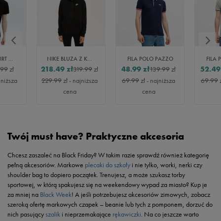
UMBRO T-SHIRT UMBRO MARLON
NIKE BLUZA Z KAPTUREM W NSW CLUB FLC PO HDY STD
FILA POLO PAZZO
FILA
218.49
zł
48.99
zł
52.49
.99
zł
319.99
zł
139.99
zł
jniższa
229.99
zł
- najniższa
69.99
zł
- najniższa
69.99
cena
cena
Twój must have? Praktyczne akcesoria
Chcesz zaszaleć na Black Friday? W takim razie sprawdź również kategorię
pełną akcesoriów. Markowe
plecaki do szkoły
i nie tylko, worki, nerki czy
shoulder bag to dopiero początek. Trenujesz, a może szukasz torby
sportowej, w którą spakujesz się na weekendowy wypad za miasto? Kup je
za mniej na
Black Week
! A jeśli potrzebujesz akcesoriów zimowych, zobacz
szeroką ofertę markowych czapek – beanie lub tych z pomponem, dorzuć do
nich pasujący
szalik
i nieprzemakające
rękawiczki
. Na co jeszcze warto