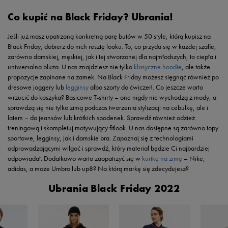
Co kupić na Black Friday? Ubrania!
Jeśli już masz upatrzoną konkretną parę butów w 50 style, którą kupisz na
Black Friday, dobierz do nich resztę looku. To, co przyda się w każdej szafie,
zarówno damskiej, męskiej, jak i tej stworzonej dla najmłodszych, to ciepła i
uniwersalna bluza. U nas znajdziesz nie tylko
klasyczne hoodie
, ale także
propozycje zapinane na zamek. Na Black Friday możesz sięgnąć również po
dresowe joggery lub
legginsy
albo szorty do ćwiczeń. Co jeszcze warto
wrzucić do koszyka? Basicowe T-shirty – one nigdy nie wychodzą z mody, a
sprawdzą się nie tylko zimą podczas tworzenia stylizacji na cebulkę, ale i
latem – do jeansów lub krótkich spodenek. Sprawdź również odzież
treningową i skompletuj motywujący fitlook. U nas dostępne są zarówno topy
sportowe, legginsy, jak i damskie bra. Zapoznaj się z technologiami
odprowadzającymi wilgoć i sprawdź, który materiał będzie Ci najbardziej
odpowiadał. Dodatkowo warto zaopatrzyć się w
kurtkę na zimę
– Nike,
adidas, a może Umbro lub up8? Na którą markę się zdecydujesz?
Ubrania Black Friday 2022