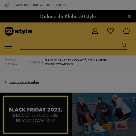
ZWROT DO 30 DNI. W KLUBIE DO 60 DNI.
×
Dołącz do Klubu 50 style
STRONA
BLACK FRIDAY 2022 - SPRAWDŹ, CO DLA CIEBIE
BLOG
GŁÓWNA
PRZYGOTOWALIŚMY!
Powrót do artykułów