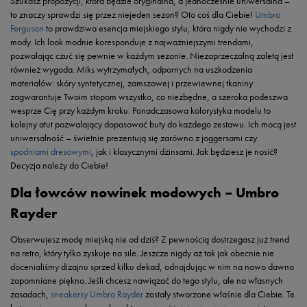
Szukasz propozycji, która będzie oryginalna, a jednocześnie uniwersalna –
to znaczy sprawdzi się przez niejeden sezon? Oto coś dla Ciebie!
Umbro
Ferguson
to prawdziwa esencja miejskiego stylu, która nigdy nie wychodzi z
mody. Ich look modnie koresponduje z najważniejszymi trendami,
pozwalając czuć się pewnie w każdym sezonie. Niezaprzeczalną zaletą jest
również wygoda. Miks wytrzymałych, odpornych na uszkodzenia
materiałów: skóry syntetycznej, zamszowej i przewiewnej tkaniny
zagwarantuje Twoim stopom wszystko, co niezbędne, a szeroka podeszwa
wesprze Cię przy każdym kroku. Ponadczasowa kolorystyka modelu to
kolejny atut pozwalający dopasować buty do każdego zestawu. Ich mocą jest
uniwersalność – świetnie prezentują się zarówno z joggersami czy
spodniami dresowymi
, jak i klasycznymi dżinsami. Jak będziesz je nosić?
Decyzja należy do Ciebie!
Dla łowców nowinek modowych – Umbro
Rayder
Obserwujesz modę miejską nie od dziś? Z pewnością dostrzegasz już trend
na retro, który tylko zyskuje na sile. Jeszcze nigdy aż tak jak obecnie nie
docenialiśmy dizajnu sprzed kilku dekad, odnajdując w nim na nowo dawno
zapomniane piękno. Jeśli chcesz nawiązać do tego stylu, ale na własnych
zasadach,
sneakersy Umbro Rayder
zostały stworzone właśnie dla Ciebie. Te