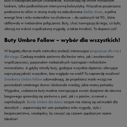
buty o niezaprzeczalnym charakterze, wyróżniają się swoim wyrazistym
lookiem, tylko podkreślanym intensywną kolorystyką. Wizualnie poszerzona
podeszwa to ukłon w stronę mody na zabudowane
daddy shoes
, a pełne
energii linie i miks materiałów na cholewce – do szalonych lat 90., które
obfitowały w niebanalne połączenia. Buty, choć nawiązują do tego, co było,
oferują na wskroś współczesną wygodę, a także trwałość. To dopiero coś!
Buty Umbro Follow – wybór dla wszystkich!
W bogatej ofercie marki nietrudno znaleźć interesujące
propozycje dla niej
i
dla niego
. Czekają modele zarówno dla fanów retro, jak i zwolenników
współczesności; pasjonatów niebanalnych rozwiązań i miłośników
minimalizmu. A gdyby istniały buty, godzące wszystkie dążenia i oferujące
najwyższą jakość wszystkim, bez względu na wiek? To naprawdę możliwe!
Sneakersy Umbro Follow
udowadniają, że projektanci marki wciąż nie
powiedzieli ostatniego słowa i doskonale wiedzą, jakie mamy potrzeby.
Wygodne, codzienne buty modnie nawiązujące swoim dizajnem do obuwia
biegowego sprawdzą się zarówno u pań, jak i u panów, a nawet u
najmłodszych.
Buciki Umbro dla dzieci
niczym nie różnią się od modeli dla
dorosłych – zapewniają ten sam pożądany miks wygody, stylu i
bezpieczeństwa, niezbędny, by cieszyć się czasem spędzonym razem.
Idealnie!