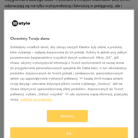
odznaczają się nie tylko wytrzymałością i łatwością w pielęgnacji, ale i
doskonałym stylem, który docenisz zarówno podczas urlopu, jak i na co
dzień. Takie
klapki
możesz śmiało zabrać na długo planowane wakacje i
przechadzać się w nich brzegiem hotelowego basenu czy po deptaku przy
egzotycznej plaży. Są również idealnym wyborem na basen, nad jezioro czy
morze, a także do spa czy uzdrowiska. Modne kolory i klasyczny wzór to
Chronimy Twoje dane
sprawdzony sposób na obuwie na lato… i na lata!
Dokładamy wszelkich starań, aby zakupy naszych Klientów były udane, a produkty,
które wybierają – najlepiej dopasowane do ich potrzeb. Robimy to jednak przy pełnym
Wybierz swoje klapki Umbro Reven
poszanowaniu bezpieczeństwa wszystkich danych osobowych. Kliknij „OK”, jeśli
chcesz, abyśmy wykorzystywali informacje o Twoich zachowaniach na naszej stronie
do przygotowania personalizowanych specjalnie dla Ciebie treści, w tym rekomendacji
produktów dopasowanych do Twoich potrzeb i zainteresowań, spersonalizowanych
reklam czy zapamiętywanie wybranych preferencji. W każdej chwili możesz zmienić
swoją decyzję i ustawienia dotyczące plików cookie wybierając „Dostosuj”. Jeśli nie
chcesz otrzymywać spersonalizowanej oferty produktów, dopasowanych do Twoich
preferencji, wybierz „Odrzuć wszystkie”. W celu uzyskania więcej informacji, przeczytaj
naszą
politykę prywatności.
UMBRO REVENGER
Dostosuj
111.99
zł
279.99
zł
139.99
zł
- najniższa
OK
cena