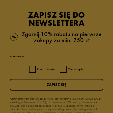
ZAPISZ SIĘ DO
NEWSLETTERA
Zgarnij 10% rabatu na pierwsze
zakupy za min. 250 zł
Adres e-mail
Oferta damska
Oferta męska
ZAPISZ SIĘ
Administratorem danych osobowych jest Marketing Investment Group S.A. z
siedzibą w Krakowie (31-871), os. Dywizjonu 303 paw. 1, udostępnione
powyżej dane będą przetwarzane w prawnie uzasadnionym interesie
administratora, za który uważa się marketing produktów i usług własnych.
Podając swój adres mailowy zgadzasz się na otrzymywanie informacji