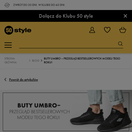
ZWROT DO 30 DNI. W KLUBIE DO 60 DNI.
×
Dołącz do Klubu 50 style
STRONA
BUTY UMBRO – PRZEGLĄD BESTSELLEROWYCH MODELI TEGO
BLOG
GŁÓWNA
ROKU!
Powrót do artykułów