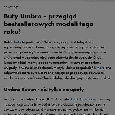
05.07.2021
Buty Umbro – przegląd
bestsellerowych modeli tego
roku!
Dobre
buty
to podstawa! Nieważne, czy przed tobą dzień
wypełniony obowiązkami, czy spokojny czas, który masz zamiar
przeznaczyć na wypoczynek, a może długo planowany wypad ze
znajomymi – bez odpowiedniego obuwia się nie obejdzie. Choć
jesteśmy różni, mamy podobne potrzeby – wszyscy pragniemy
wygody i trwałości w doskonałym stylu. Jak je zaspokoić?
Umbro
zna
odpowiedź na to pytanie! Poznaj najlepsze propozycje obuwia tej
marki, wybierz swój must have i dołącz do drużyny mistrzów już dziś.
Umbro Reven - nie tylko na upały
Lato zbliża się wielkimi krokami? W takim razie
klapki Umbro Reven
powinny
trafić do koszyka! Ale te wygodne buty przydadzą się również po sezonie –
zawsze wtedy, gdy zależy Ci na maksymalnej wygodzie i na tym, by nie
rezygnować z dobrego looku. Wykonane z trwałych materiałów buty Reven