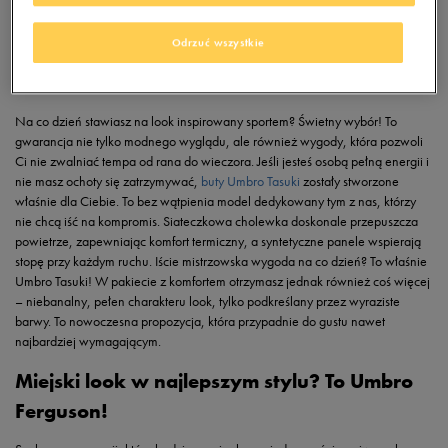
Odrzuć wszystkie
Lekkość z charakterem – Umbro Tasuki
Na co dzień stawiasz na look inspirowany sportem? Świetny wybór! To
gwarancja nie tylko modnego wyglądu, ale również wygody, która pozwoli
Ci nie zwalniać tempa od rana do wieczora. Jeśli jesteś osobą pełną energii i
nie masz ochoty się zatrzymywać,
buty Umbro Tasuki
zostały stworzone
właśnie dla Ciebie. To bez wątpienia model dedykowany tym z nas, którzy
nie chcą iść na kompromis. Siateczkowa cholewka doskonale przepuszcza
powietrze, zapewniając komfort termiczny, a syntetyczne panele wspierają
stopę przy każdym ruchu. Iście mistrzowska wygoda na co dzień? To właśnie
Umbro Tasuki! W pakiecie z komfortem otrzymasz jednak również coś więcej
– niebanalny, pełen charakteru look, tylko podkreślany przez wyraziste
barwy. To nowoczesna propozycja, która przypadnie do gustu nawet
najbardziej wymagającym.
Miejski look w najlepszym stylu? To Umbro
Ferguson!