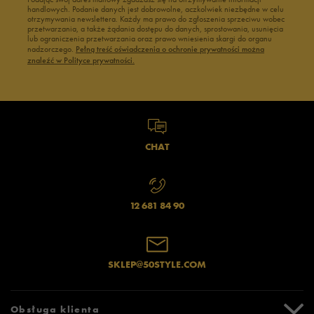
handlowych. Podanie danych jest dobrowolne, aczkolwiek niezbędne w celu
otrzymywania newslettera. Każdy ma prawo do zgłoszenia sprzeciwu wobec
przetwarzania, a także żądania dostępu do danych, sprostowania, usunięcia
lub ograniczenia przetwarzania oraz prawo wniesienia skargi do organu
nadzorczego.
Pełną treść oświadczenia o ochronie prywatności można
znaleźć w Polityce prywatności.
CHAT
12 681 84 90
SKLEP@50STYLE.COM
Obsługa klienta