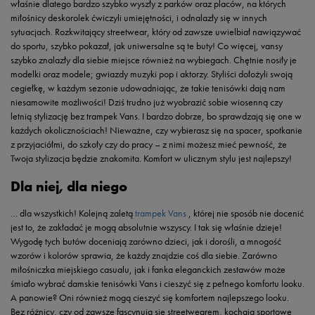
właśnie dlatego bardzo szybko wyszły z parków oraz placów, na których
miłośnicy deskorolek ćwiczyli umiejętności, i odnalazły się w innych
sytuacjach. Rozkwitający streetwear, który od zawsze uwielbiał nawiązywać
do sportu, szybko pokazał, jak uniwersalne są te buty! Co więcej, vansy
szybko znalazły dla siebie miejsce również na wybiegach. Chętnie nosiły je
modelki oraz modele; gwiazdy muzyki pop i aktorzy. Styliści dołożyli swoją
cegiełkę, w każdym sezonie udowadniając, że takie tenisówki dają nam
niesamowite możliwości! Dziś trudno już wyobrazić sobie wiosenną czy
letnią stylizację bez trampek Vans. I bardzo dobrze, bo sprawdzają się one w
każdych okolicznościach! Nieważne, czy wybierasz się na spacer, spotkanie
z przyjaciółmi, do szkoły czy do pracy – z nimi możesz mieć pewność, że
Twoja stylizacja będzie znakomita. Komfort w ulicznym stylu jest najlepszy!
Dla niej, dla niego
… dla wszystkich! Kolejną zaletą
trampek Vans
, której nie sposób nie docenić
jest to, że zakładać je mogą absolutnie wszyscy. I tak się właśnie dzieje!
Wygodę tych butów doceniają zarówno dzieci, jak i dorośli, a mnogość
wzorów i kolorów sprawia, że każdy znajdzie coś dla siebie. Zarówno
miłośniczka miejskiego casualu, jak i fanka eleganckich zestawów może
śmiało wybrać damskie tenisówki Vans i cieszyć się z pełnego komfortu looku.
A panowie? Oni również mogą cieszyć się komfortem najlepszego looku.
Bez różnicy, czy od zawsze fascynują się streetwearem, kochają sportowe