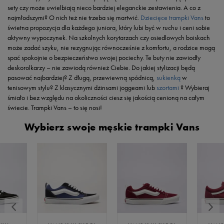
sety czy może uwielbiają nieco bardziej eleganckie zestawienia. A co z
najmłodszymi? O nich też nie trzeba się martwić.
Dziecięce trampki Vans
to
świetna propozycja dla każdego juniora, który lubi być w ruchu i ceni sobie
aktywny wypoczynek. Na szkolnych korytarzach czy osiedlowych boiskach
może zadać szyku, nie rezygnując równocześnie z komfortu, a rodzice mogą
spać spokojnie o bezpieczeństwo swojej pociechy. Te buty nie zawiodły
deskorolkarzy – nie zawiodą również Ciebie. Do jakiej stylizacji będą
pasować najbardziej? Z długą, przewiewną spódnicą,
sukienką
w
tenisowym stylu? Z klasycznymi dżinsami joggeami lub
szortami
? Wybieraj
śmiało i bez względu na okoliczności ciesz się jakością cenioną na całym
świecie. Trampki Vans – to się nosi!
Wybierz swoje męskie trampki Vans