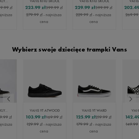
VANS BROOKLYN LS
VANS KNU SKOOL
VANS KNU SKOOL
VANS
223.99
zł
229.99
zł
202.4
19.99
zł
399.99
zł
399.99
zł
ajniższa
279.99
zł
- najniższa
229.99
zł
- najniższa
269.99
cena
cena
Wybierz swoje dziecięce trampki Vans
VANS BROOKLYN LS V
VANS YT ATWOOD
VANS YT WARD
VAN
103.99
zł
125.99
zł
142.4
9.99
zł
169.99
zł
219.99
zł
ajniższa
129.99
zł
- najniższa
179.99
zł
- najniższa
149.99
cena
cena