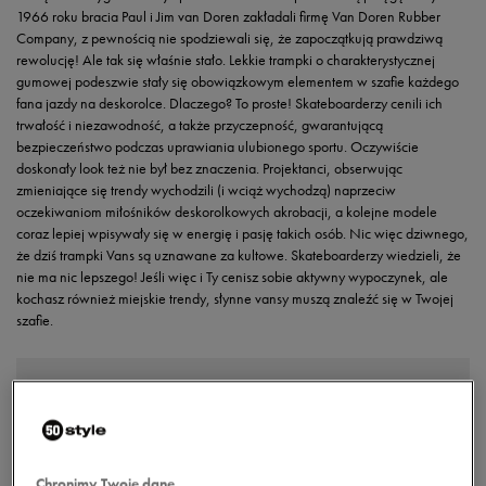
1966 roku bracia Paul i Jim van Doren zakładali firmę Van Doren Rubber
Company, z pewnością nie spodziewali się, że zapoczątkują prawdziwą
rewolucję! Ale tak się właśnie stało. Lekkie trampki o charakterystycznej
gumowej podeszwie stały się obowiązkowym elementem w szafie każdego
fana jazdy na deskorolce. Dlaczego? To proste! Skateboarderzy cenili ich
trwałość i niezawodność, a także przyczepność, gwarantującą
bezpieczeństwo podczas uprawiania ulubionego sportu. Oczywiście
doskonały look też nie był bez znaczenia. Projektanci, obserwując
zmieniające się trendy wychodzili (i wciąż wychodzą) naprzeciw
oczekiwaniom miłośników deskorolkowych akrobacji, a kolejne modele
coraz lepiej wpisywały się w energię i pasję takich osób. Nic więc dziwnego,
że dziś trampki Vans są uznawane za kultowe. Skateboarderzy wiedzieli, że
nie ma nic lepszego! Jeśli więc i Ty cenisz sobie aktywny wypoczynek, ale
kochasz również miejskie trendy, słynne vansy muszą znaleźć się w Twojej
szafie.
Chronimy Twoje dane