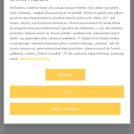
Dokładamy wszelkich starań, aby zakupy naszych Klientów były udane, a produkty,
które wybierają – najlepiej dopasowane do ich potrzeb. Robimy to jednak przy pełnym
poszanowaniu bezpieczeństwa wszystkich danych osobowych. Kliknij „OK”, jeśli
chcesz, abyśmy wykorzystywali informacje o Twoich zachowaniach na naszej stronie
do przygotowania personalizowanych specjalnie dla Ciebie treści, w tym rekomendacji
produktów dopasowanych do Twoich potrzeb i zainteresowań, spersonalizowanych
reklam czy zapamiętywanie wybranych preferencji. W każdej chwili możesz zmienić
swoją decyzję i ustawienia dotyczące plików cookie wybierając „Dostosuj”. Jeśli nie
chcesz otrzymywać spersonalizowanej oferty produktów, dopasowanych do Twoich
preferencji, wybierz „Odrzuć wszystkie”. W celu uzyskania więcej informacji, przeczytaj
naszą
politykę prywatności.
Dostosuj
OK
Odrzuć wszystkie