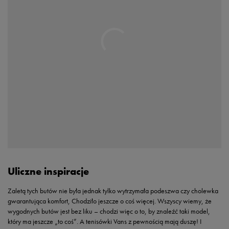
Uliczne inspiracje
Zaletą tych butów nie była jednak tylko wytrzymała podeszwa czy cholewka
gwarantująca komfort, Chodziło jeszcze o coś więcej. Wszyscy wiemy, że
wygodnych butów jest bez liku – chodzi więc o to, by znaleźć taki model,
który ma jeszcze „to coś”. A tenisówki Vans z pewnością mają duszę! I