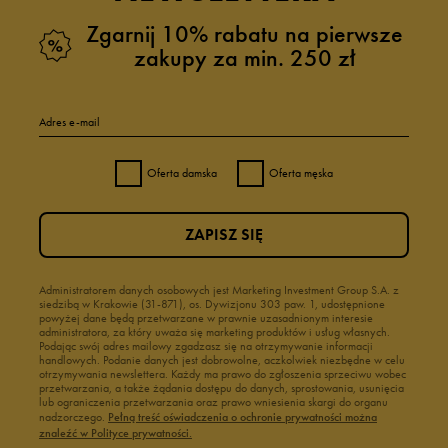
Zgarnij 10% rabatu na pierwsze
zakupy za min. 250 zł
Adres e-mail
Oferta damska
Oferta męska
ZAPISZ SIĘ
Administratorem danych osobowych jest Marketing Investment Group S.A. z
siedzibą w Krakowie (31-871), os. Dywizjonu 303 paw. 1, udostępnione
powyżej dane będą przetwarzane w prawnie uzasadnionym interesie
administratora, za który uważa się marketing produktów i usług własnych.
Podając swój adres mailowy zgadzasz się na otrzymywanie informacji
handlowych. Podanie danych jest dobrowolne, aczkolwiek niezbędne w celu
otrzymywania newslettera. Każdy ma prawo do zgłoszenia sprzeciwu wobec
przetwarzania, a także żądania dostępu do danych, sprostowania, usunięcia
lub ograniczenia przetwarzania oraz prawo wniesienia skargi do organu
nadzorczego.
Pełną treść oświadczenia o ochronie prywatności można
znaleźć w Polityce prywatności.