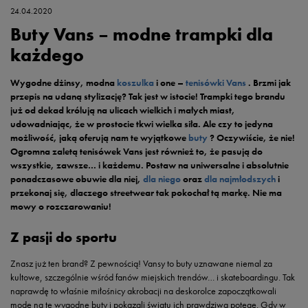
24.04.2020
Buty Vans – modne trampki dla
każdego
Wygodne dżinsy, modna
koszulka
i one –
tenisówki Vans
. Brzmi jak
przepis na udaną stylizację? Tak jest w istocie! Trampki tego brandu
już od dekad królują na ulicach wielkich i małych miast,
udowadniając, że w prostocie tkwi wielka siła. Ale czy to jedyna
możliwość, jaką oferują nam te wyjątkowe
buty
? Oczywiście, że nie!
Ogromna zaletą tenisówek Vans jest również to, że pasują do
wszystkie, zawsze… i każdemu. Postaw na uniwersalne i absolutnie
ponadczasowe obuwie dla niej,
dla niego
oraz
dla najmłodszych
i
przekonaj się, dlaczego streetwear tak pokochał tą markę. Nie ma
mowy o rozczarowaniu!
Z pasji do sportu
Znasz już ten brand? Z pewnością! Vansy to buty uznawane niemal za
kultowe, szczególnie wśród fanów miejskich trendów… i skateboardingu. Tak
naprawdę to właśnie miłośnicy akrobacji na deskorolce zapoczątkowali
modę na te wygodne buty i pokazali światu ich prawdziwą potęgę. Gdy w