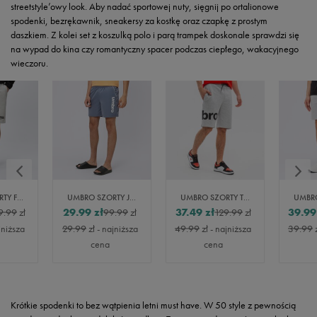
streetstyle’owy look. Aby nadać sportowej nuty, sięgnij po ortalionowe
spodenki, bezrękawnik, sneakersy za kostkę oraz czapkę z prostym
daszkiem. Z kolei set z koszulką polo i parą trampek doskonale sprawdzi się
na wypad do kina czy romantyczny spacer podczas ciepłego, wakacyjnego
wieczoru.
UMBRO SZORTY FOOTBALL CLUB
UMBRO SZORTY JETT
UMBRO SZORTY THEO
29.99
zł
37.49
zł
39.99
9.99
zł
99.99
zł
129.99
zł
jniższa
29.99
zł
- najniższa
49.99
zł
- najniższa
39.99
cena
cena
Krótkie spodenki to bez wątpienia letni must have. W 50 style z pewnością