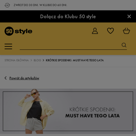
ZWROT DO 30 DNI. W KLUBIE DO 60 DNI.
×
Dołącz do Klubu 50 style
STRONA GŁÓWNA
BLOG
KRÓTKIE SPODENKI: MUST HAVE TEGO LATA
Powrót do artykułów