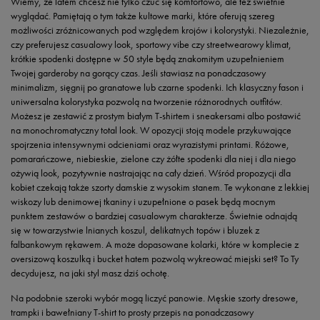
Wiemy, że latem chcesz nie tylko czuć się komfortowo, ale też świetnie
wyglądać. Pamiętają o tym także kultowe marki, które oferują szereg
możliwości zróżnicowanych pod względem krojów i kolorystyki. Niezależnie,
czy preferujesz casualowy look, sportowy vibe czy streetwearowy klimat,
krótkie spodenki dostępne w 50 style będą znakomitym uzupełnieniem
Twojej garderoby na gorący czas. Jeśli stawiasz na ponadczasowy
minimalizm, sięgnij po granatowe lub czarne spodenki. Ich klasyczny fason i
uniwersalna kolorystyka pozwolą na tworzenie różnorodnych outfitów.
Możesz je zestawić z prostym białym T-shirtem i sneakersami albo postawić
na monochromatyczny total look. W opozycji stoją modele przykuwające
spojrzenia intensywnymi odcieniami oraz wyrazistymi printami. Różowe,
pomarańczowe, niebieskie, zielone czy żółte spodenki dla niej i dla niego
ożywią look, pozytywnie nastrajając na cały dzień. Wśród propozycji dla
kobiet czekają także szorty damskie z wysokim stanem. Te wykonane z lekkiej
wiskozy lub denimowej tkaniny i uzupełnione o pasek będą mocnym
punktem zestawów o bardziej casualowym charakterze. Świetnie odnajdą
się w towarzystwie lnianych koszul, delikatnych topów i bluzek z
falbankowym rękawem. A może dopasowane kolarki, które w komplecie z
oversizową koszulką i bucket hatem pozwolą wykreować miejski set? To Ty
decydujesz, na jaki styl masz dziś ochotę.
Na podobnie szeroki wybór mogą liczyć panowie. Męskie szorty dresowe,
trampki i bawełniany T-shirt to prosty przepis na ponadczasowy