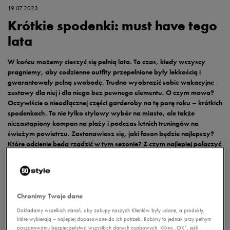
19.07.2023
Krótkie spodenki: must have tego
lata
W końcu możemy cieszyć się pełnią lata. To czas, kiedy wszyscy
pragniemy, aby codzienne outfity przepełnione były lekkością i
gwarantowały pełną swobodę. Trudno wyobrazić sobie wakacyjne
zestawy dla niej i dla niego bez pewnego elementu. O czym mowa?
Oczywiście o nieodłącznej części garderoby na tę porę roku – krótkich
spodenkach. To nie tylko stylowy wybór na miasto, ale także
niezastąpiony kompan na plaży i podczas letnich treningów na
świeżym powietrzu. Zastanawiasz się, jaki fason będzie najlepszy?
Które odcienie będą rządzić w tym sezonie? Z czym najlepiej połączyć
szorty, aby stworzyć niezapomniane letnie outfity? Poniżej znajdziesz
odpowiedzi na swoje pytania!
Letnia codzienność z krótkimi spodenkami
Chronimy Twoje dane
Krótkie spodenki damskie
i męskie od najlepszych marek, takich jak adidas,
Dokładamy wszelkich starań, aby zakupy naszych Klientów były udane, a produkty,
Fila, Nike, Puma czy Reebok to gwarancja dopracowanego looku w stylu
które wybierają – najlepiej dopasowane do ich potrzeb. Robimy to jednak przy pełnym
sporty oraz komfortu termicznego w czasie gorących dni. Świetnie
poszanowaniu bezpieczeństwa wszystkich danych osobowych. Kliknij „OK”, jeśli