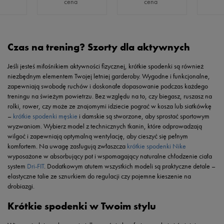
cena
cena
Czas na trening? Szorty dla aktywnych
Jeśli jesteś miłośnikiem aktywności fizycznej, krótkie spodenki są również
niezbędnym elementem Twojej letniej garderoby. Wygodne i funkcjonalne,
zapewniają swobodę ruchów i doskonałe dopasowanie podczas każdego
treningu na świeżym powietrzu. Bez względu na to, czy biegasz, ruszasz na
rolki, rower, czy może ze znajomymi idziecie pograć w kosza lub siatkówkę
–
krótkie spodenki męskie
i damskie są stworzone, aby sprostać sportowym
wyzwaniom. Wybierz model z technicznych tkanin, które odprowadzają
wilgoć i zapewniają optymalną wentylację, aby cieszyć się pełnym
komfortem. Na uwagę zasługują zwłaszcza
krótkie spodenki Nike
wyposażone w absorbujący pot i wspomagający naturalne chłodzenie ciała
system
Dri-FIT
. Dodatkowym atutem wszystkich modeli są praktyczne detale –
elastyczne talie ze sznurkiem do regulacji czy pojemne kieszenie na
drobiazgi.
Krótkie spodenki w Twoim stylu