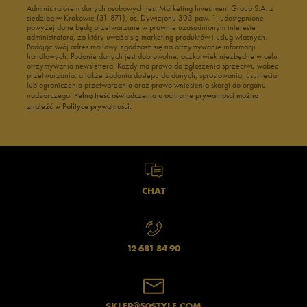
Administratorem danych osobowych jest Marketing Investment Group S.A. z
siedzibą w Krakowie (31-871), os. Dywizjonu 303 paw. 1, udostępnione
powyżej dane będą przetwarzane w prawnie uzasadnionym interesie
administratora, za który uważa się marketing produktów i usług własnych.
Podając swój adres mailowy zgadzasz się na otrzymywanie informacji
handlowych. Podanie danych jest dobrowolne, aczkolwiek niezbędne w celu
otrzymywania newslettera. Każdy ma prawo do zgłoszenia sprzeciwu wobec
przetwarzania, a także żądania dostępu do danych, sprostowania, usunięcia
lub ograniczenia przetwarzania oraz prawo wniesienia skargi do organu
nadzorczego.
Pełną treść oświadczenia o ochronie prywatności można
znaleźć w Polityce prywatności.
CHAT
12 681 84 90
SKLEP@50STYLE.COM