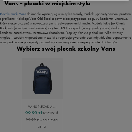
Vans – plecaki w miejskim stylu
Plecaki marki Vans
doskonale wpisują się w miejskie trendy, zaskakując nietypowymi printami
i grafikami. Kolekcja Vans Old Skool z pewnością przypadnie do gustu każdemu juniorowi,
który marzy o czymś w nowoczesnym, streetwearowym klimacie. Modele takie jak Check
Backpack (w motyw szachownicy) czy też H2O Backpack (w oryginalny wzór) dodadzą
każdemu casualowemu zestawowi charakteru. Projekty Vans to jednak nie tylko świetny
wygląd – zostały wyposażone w szelki z regulacją gwarantującą indywidualne dopasowanie
oraz praktyczne przegrody pozwalające na wygodne posegregowanie drobiazgów.
Wybierz swój plecak szkolny Vans
VANS PLECAK ALUMNI PACK 5-B
99.99
zł
169.99
zł
99.99
zł
- najniższa
cena