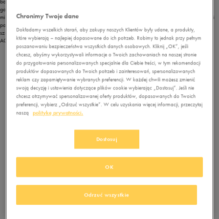
bokach oraz wygodne szelki. Model wpisuje się też w ideę troski o środowisko – wykonano
go z poliestru pochodzącego z recyklingu. Puma Plus Backpack II to natomiast coś dla
Chronimy Twoje dane
miłośników minimalizmu. Zawiera w sobie przegrodę na laptopa oraz siateczkowe kieszonki
po bokach, a dzięki czarnej kolorystyce będzie pasować do każdego zestawu. Jeśli jednak
Dokładamy wszelkich starań, aby zakupy naszych Klientów były udane, a produkty,
szukasz czegoś z przykuwającym spojrzenie wzorem, sprawdź
Nike NK Heritage Backpack
które wybierają – najlepiej dopasowane do ich potrzeb. Robimy to jednak przy pełnym
AOP2. Wyróżnia go watowany tył oraz wytrzymała tkanina w militarny motyw.
poszanowaniu bezpieczeństwa wszystkich danych osobowych. Kliknij „OK”, jeśli
Wybierz swój plecak szkolny Nike
chcesz, abyśmy wykorzystywali informacje o Twoich zachowaniach na naszej stronie
do przygotowania personalizowanych specjalnie dla Ciebie treści, w tym rekomendacji
produktów dopasowanych do Twoich potrzeb i zainteresowań, spersonalizowanych
reklam czy zapamiętywanie wybranych preferencji. W każdej chwili możesz zmienić
swoją decyzję i ustawienia dotyczące plików cookie wybierając „Dostosuj”. Jeśli nie
chcesz otrzymywać spersonalizowanej oferty produktów, dopasowanych do Twoich
preferencji, wybierz „Odrzuć wszystkie”. W celu uzyskania więcej informacji, przeczytaj
naszą
politykę prywatności.
Dostosuj
NIKE PLECAK HERITAGE
JORDAN BAG AIRBORNE FESTIVAL
149.99
zł
67.99
zł
84.99
zł
OK
84.99
zł
- najniższa
cena
Odrzuć wszystkie