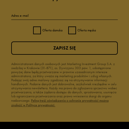
Adres e-mail
Oferta damska
Oferta męska
ZAPISZ SIĘ
Administratorem danych osobowych jest Marketing Investment Group S.A. z
siedzibą w Krakowie (31-871), os. Dywizjonu 303 paw. 1, udostępnione
powyżej dane będą przetwarzane w prawnie uzasadnionym interesie
administratora, za który uważa się marketing produktów i usług własnych.
Podając swój adres mailowy zgadzasz się na otrzymywanie informacji
handlowych. Podanie danych jest dobrowolne, aczkolwiek niezbędne w celu
otrzymywania newslettera. Każdy ma prawo do zgłoszenia sprzeciwu wobec
przetwarzania, a także żądania dostępu do danych, sprostowania, usunięcia
lub ograniczenia przetwarzania oraz prawo wniesienia skargi do organu
nadzorczego.
Pełną treść oświadczenia o ochronie prywatności można
znaleźć w Polityce prywatności.