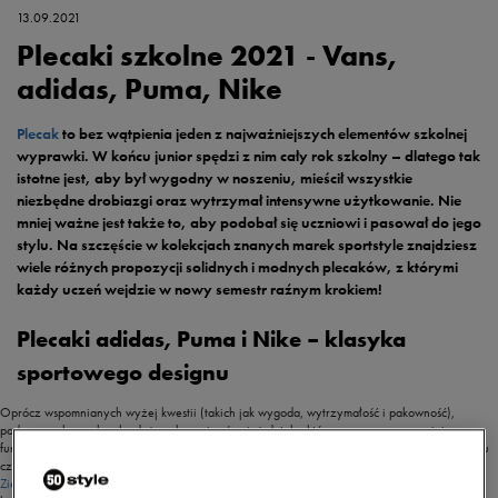
13.09.2021
Plecaki szkolne 2021 - Vans,
adidas, Puma, Nike
Plecak
to bez wątpienia jeden z najważniejszych elementów szkolnej
wyprawki. W końcu junior spędzi z nim cały rok szkolny – dlatego tak
istotne jest, aby był wygodny w noszeniu, mieścił wszystkie
niezbędne drobiazgi oraz wytrzymał intensywne użytkowanie. Nie
mniej ważne jest także to, aby podobał się uczniowi i pasował do jego
stylu. Na szczęście w kolekcjach znanych marek sportstyle znajdziesz
wiele różnych propozycji solidnych i modnych plecaków, z którymi
każdy uczeń wejdzie w nowy semestr raźnym krokiem!
Plecaki adidas, Puma i Nike – klasyka
sportowego designu
Oprócz wspomnianych wyżej kwestii (takich jak wygoda, wytrzymałość i pakowność),
podczas wyboru plecaka dużą rolę grają również detale, które znacząco poprawiają
funkcjonalność. Dodatkowe kieszonki, mocne ucho pozwalające na zawieszenie na haczyku
czy przegroda na laptopa – to wszystko wpływa na komfort użytkowania na co dzień.
Zielony plecak adidas
Power V został wyposażony w paski oraz klamry umieszczone po