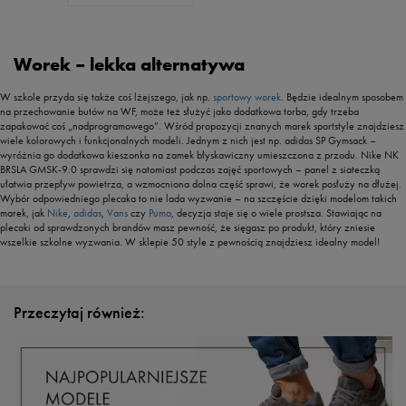
Worek – lekka alternatywa
W szkole przyda się także coś lżejszego, jak np.
sportowy worek
. Będzie idealnym sposobem
na przechowanie butów na WF, może też służyć jako dodatkowa torba, gdy trzeba
zapakować coś „nadprogramowego”. Wśród propozycji znanych marek sportstyle znajdziesz
wiele kolorowych i funkcjonalnych modeli. Jednym z nich jest np. adidas SP Gymsack –
wyróżnia go dodatkowa kieszonka na zamek błyskawiczny umieszczona z przodu. Nike NK
BRSLA GMSK-9.0 sprawdzi się natomiast podczas zajęć sportowych – panel z siateczką
ułatwia przepływ powietrza, a wzmocniona dolna część sprawi, że worek posłuży na dłużej.
Wybór odpowiedniego plecaka to nie lada wyzwanie – na szczęście dzięki modelom takich
marek, jak
Nike
,
adidas
,
Vans
czy
Puma
, decyzja staje się o wiele prostsza. Stawiając na
plecaki od sprawdzonych brandów masz pewność, że sięgasz po produkt, który zniesie
wszelkie szkolne wyzwania. W sklepie 50 style z pewnością znajdziesz idealny model!
Przeczytaj również: