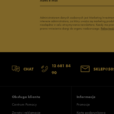
Adres e-mail
Administratorem danych osobowych jest Marketing Investme
interesie administratora, za który uważa się marketing pro
niezbędne w celu otrzymywania newslettera. Każdy ma prawo
prawo wniesienia skargi do organu nadzorczego.
Pełną treś
12 681 84
CHAT
SKLEP@50
90
Obsługa klienta
Informacje
Centrum Pomocy
Promocje
Zwroty i reklamacje
Karta podarunkowa