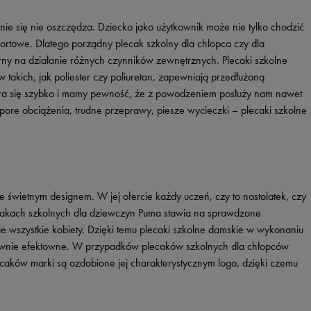
nie się nie oszczędza. Dziecko jako użytkownik może nie tylko chodzić
portowe. Dlatego porządny plecak szkolny dla chłopca czy dla
ny na działanie różnych czynników zewnętrznych. Plecaki szkolne
 takich, jak poliester czy poliuretan, zapewniają przedłużoną
era się szybko i mamy pewność, że z powodzeniem posłuży nam nawet
pore obciążenia, trudne przeprawy, piesze wycieczki – plecaki szkolne
e świetnym designem. W jej ofercie każdy uczeń, czy to nastolatek, czy
cakach szkolnych dla dziewczyn Puma stawia na sprawdzone
ie wszystkie kobiety. Dzięki temu plecaki szkolne damskie w wykonaniu
równie efektowne. W przypadków plecaków szkolnych dla chłopców
ecaków marki są ozdobione jej charakterystycznym logo, dzięki czemu