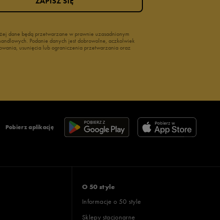
ZAPISZ SIĘ
wyżej dane będą przetwarzane w prawnie uzasadnionym
i handlowych. Podanie danych jest dobrowolne, aczkolwiek
owania, usunięcia lub ograniczenia przetwarzania oraz
Pobierz aplikację
O 50 style
Informacje o 50 style
Sklepy stacjonarne