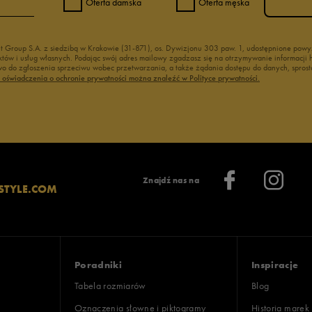
Oferta damska
Oferta męska
nt Group S.A. z siedzibą w Krakowie (31-871), os. Dywizjonu 303 paw. 1, udostępnione po
duktów i usług własnych. Podając swój adres mailowy zgadzasz się na otrzymywanie informacj
 do zgłoszenia sprzeciwu wobec przetwarzania, a także żądania dostępu do danych, sprost
ć oświadczenia o ochronie prywatności można znaleźć w Polityce prywatności.
Znajdź nas na
STYLE.COM
Poradniki
Inspiracje
Tabela rozmiarów
Blog
Oznaczenia słowne i piktogramy
Historia marek