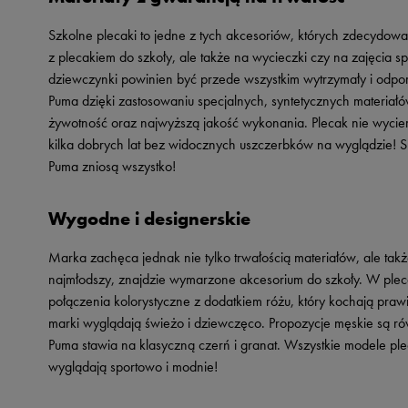
Szkolne plecaki to jedne z tych akcesoriów, których zdecydowa
z plecakiem do szkoły, ale także na wycieczki czy na zajęcia s
dziewczynki powinien być przede wszystkim wytrzymały i odpor
Puma dzięki zastosowaniu specjalnych, syntetycznych materiałów
żywotność oraz najwyższą jakość wykonania. Plecak nie wyci
kilka dobrych lat bez widocznych uszczerbków na wyglądzie! S
Puma zniosą wszystko!
Wygodne i designerskie
Marka zachęca jednak nie tylko trwałością materiałów, ale takż
najmłodszy, znajdzie wymarzone akcesorium do szkoły. W ple
połączenia kolorystyczne z dodatkiem różu, który kochają praw
marki wyglądają świeżo i dziewczęco. Propozycje męskie są 
Puma stawia na klasyczną czerń i granat. Wszystkie modele pl
wyglądają sportowo i modnie!