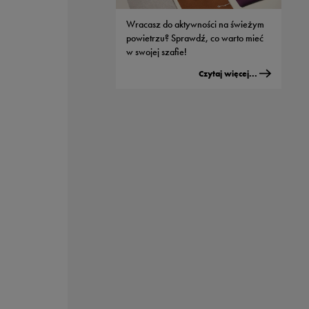
modeli od Nike
Wracasz do aktywności na świeżym
Czytaj więcej...
powietrzu? Sprawdź, co warto mieć
w swojej szafie!
Czytaj więcej...
Męskie buty adidas - jaki model
wybrać do streetwearowych
stylizacji?
Czytaj więcej...
Sportowe nerki - dlaczego wszyscy je
kochają?