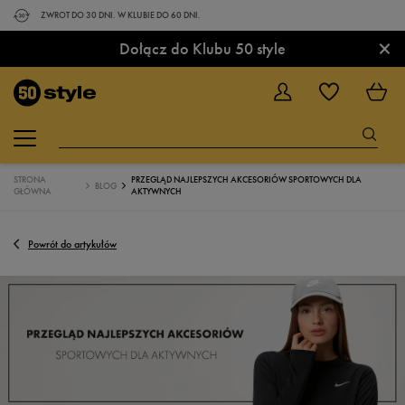
ZWROT DO 30 DNI. W KLUBIE DO 60 DNI.
×
Dołącz do Klubu 50 style
STRONA
PRZEGLĄD NAJLEPSZYCH AKCESORIÓW SPORTOWYCH DLA
BLOG
GŁÓWNA
AKTYWNYCH
Powrót do artykułów