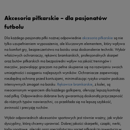
Akcesoria piłkarskie – dla pasjonatów
futbolu
Dla każdego pasjonata piłki nożnej odpowiednie
akcesoria piłkarskie
są nie
tylko uzupełnieniem wyposażenia, ale kluczowym elementem, który wpływa
na komfort gry, bezpieczeństwo na boisku oraz doskonalenie techniki. Wybór
właściwych ochraniaczy, rękawic bramkarskich, profesjonalnych skarpet
oraz butów piłkarskich ma bezpośredni wpływ na jakość treningów i
meczów, pozwalając graczom na pełne skupienie się na rozwijaniu swoich
umiejętności i osiąganiu najlepszych wyników. Ochraniacze zapewniają
niezbędną ochronę przed kontuzjami, minimalizując ryzyko urazów podczas
intensywnych zmagań na boisku.
Rękawice bramkarskie
, z kolei, są
nieocenionym wsparciem dla każdego golkipera, oferując lepszą kontrolę
nad piłką. Odpowiednio dobrane buty gwarantują doskonałą przyczepność
do różnych typów nawierzchni, co przekłada się na lepszą szybkość,
zwinność i precyzję ruchów.
Wybór odpowiednich akcesoriów sportowych jest równie ważny, jak wybór
dyscypliny, którą chcemy uprawiać. Dobrej jakości skarpetki, czapki, nerki,
torby sportowe, plecaki oraz specjalistyczny sprzęt piłkarski to inwestycja w