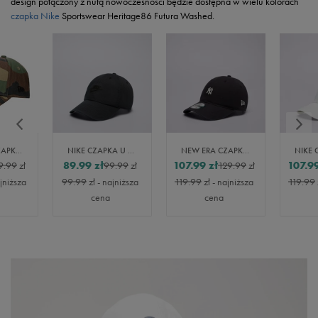
design połączony z nutą nowoczesności będzie dostępna w wielu kolorach
czapka Nike
Sportswear Heritage86 Futura Washed.
NEW ERA CZAPKA LEAGUE ESSENTIAL 9FORTY NEYYAN WDC
NIKE CZAPKA U NK CLUB U CB FUT WSH L
NEW ERA CZAPKA MINI LOGO WASHED 920 NYY NEW YORK YANKEES
89.99
zł
107.99
zł
107.9
9.99
zł
99.99
zł
129.99
zł
jniższa
99.99
zł
- najniższa
119.99
zł
- najniższa
119.99
cena
cena