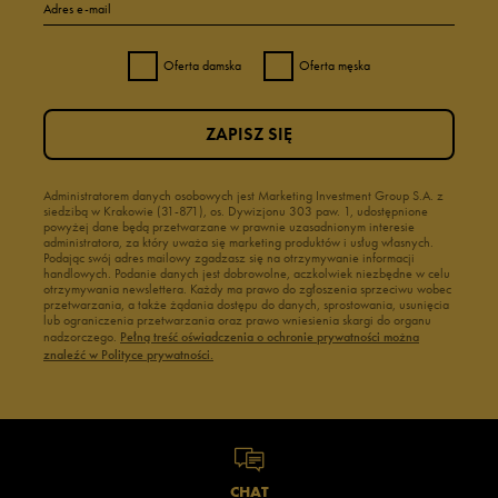
Adres e-mail
Oferta damska
Oferta męska
ZAPISZ SIĘ
Administratorem danych osobowych jest Marketing Investment Group S.A. z
siedzibą w Krakowie (31-871), os. Dywizjonu 303 paw. 1, udostępnione
powyżej dane będą przetwarzane w prawnie uzasadnionym interesie
administratora, za który uważa się marketing produktów i usług własnych.
Podając swój adres mailowy zgadzasz się na otrzymywanie informacji
handlowych. Podanie danych jest dobrowolne, aczkolwiek niezbędne w celu
otrzymywania newslettera. Każdy ma prawo do zgłoszenia sprzeciwu wobec
przetwarzania, a także żądania dostępu do danych, sprostowania, usunięcia
lub ograniczenia przetwarzania oraz prawo wniesienia skargi do organu
nadzorczego.
Pełną treść oświadczenia o ochronie prywatności można
znaleźć w Polityce prywatności.
CHAT