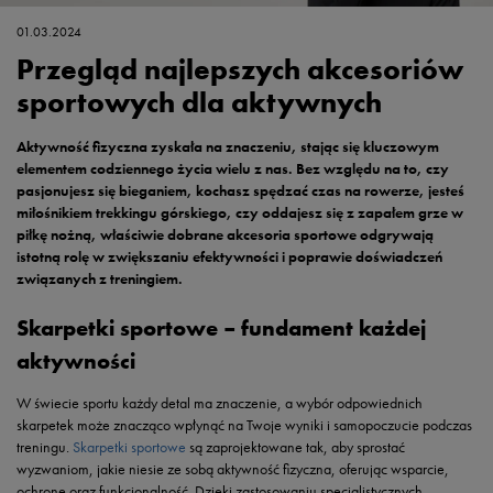
01.03.2024
Przegląd najlepszych akcesoriów
sportowych dla aktywnych
Aktywność fizyczna zyskała na znaczeniu, stając się kluczowym
elementem codziennego życia wielu z nas. Bez względu na to, czy
pasjonujesz się bieganiem, kochasz spędzać czas na rowerze, jesteś
miłośnikiem trekkingu górskiego, czy oddajesz się z zapałem grze w
piłkę nożną, właściwie dobrane akcesoria sportowe odgrywają
istotną rolę w zwiększaniu efektywności i poprawie doświadczeń
związanych z treningiem.
Skarpetki sportowe – fundament każdej
aktywności
W świecie sportu każdy detal ma znaczenie, a wybór odpowiednich
skarpetek może znacząco wpłynąć na Twoje wyniki i samopoczucie podczas
treningu.
Skarpetki sportowe
są zaprojektowane tak, aby sprostać
wyzwaniom, jakie niesie ze sobą aktywność fizyczna, oferując wsparcie,
ochronę oraz funkcjonalność. Dzięki zastosowaniu specjalistycznych