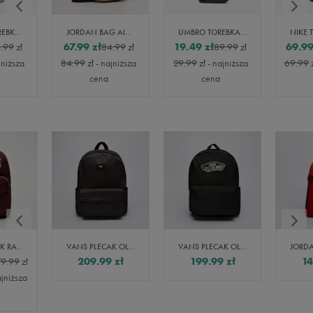
JORDAN TOREBKA AIRBORNE FESTIVAL BAG
JORDAN BAG AIRBORNE FESTIVAL
UMBRO TOREBKA UMBRO BRONBEIGH
67.99
zł
19.49
zł
69.9
.99
zł
84.99
zł
89.99
zł
jniższa
84.99
zł
- najniższa
29.99
zł
- najniższa
69.99
cena
cena
VANS PLECAK RANGED
VANS PLECAK OLD SKOOL CHECK BACKPACK
VANS PLECAK OLD SKOOL CLASSIC
209.99
zł
199.99
zł
14
79.99
zł
ajniższa