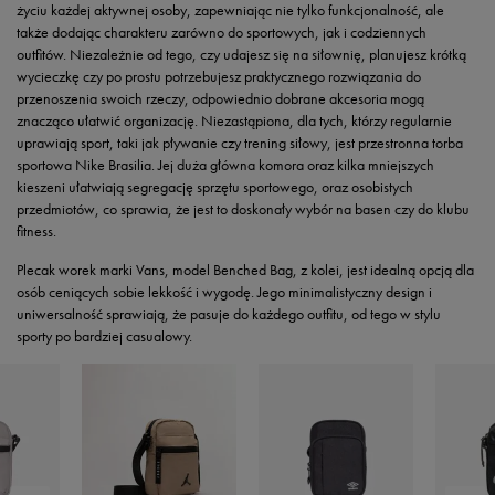
życiu każdej aktywnej osoby, zapewniając nie tylko funkcjonalność, ale
także dodając charakteru zarówno do sportowych, jak i codziennych
outfitów. Niezależnie od tego, czy udajesz się na siłownię, planujesz krótką
wycieczkę czy po prostu potrzebujesz praktycznego rozwiązania do
przenoszenia swoich rzeczy, odpowiednio dobrane akcesoria mogą
znacząco ułatwić organizację. Niezastąpiona, dla tych, którzy regularnie
uprawiają sport, taki jak pływanie czy trening siłowy, jest przestronna torba
sportowa Nike Brasilia. Jej duża główna komora oraz kilka mniejszych
kieszeni ułatwiają segregację sprzętu sportowego, oraz osobistych
przedmiotów, co sprawia, że jest to doskonały wybór na basen czy do klubu
fitness.
Plecak worek marki Vans, model Benched Bag, z kolei, jest idealną opcją dla
osób ceniących sobie lekkość i wygodę. Jego minimalistyczny design i
uniwersalność sprawiają, że pasuje do każdego outfitu, od tego w stylu
sporty po bardziej casualowy.