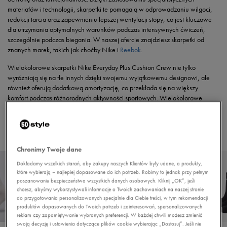
materiałów i technologii, skarpetki te pomagają w odprowadzaniu wilgoci,
redukcji tarcia oraz zapewnieniu lepszej wentylacji stopy, co jest kluczowe
dla utrzymania optymalnych warunków podczas intensywnych ćwiczeń,
szczególnie podczas biegania. W naszej ofercie znajdziesz skarpetki od
znanych marek, takich jak choćby Nike i
Reebok
.
Wielokolorowe skarpetki Nike Everyday Plus Cushion Crew nie tylko
wyróżniają się na tle innych dzięki swojemu wyjątkowemu designowi, ale
również oferują dodatkową amortyzację, co przekłada się na większy
komfort podczas różnorodnych aktywności sportowych. Wielokolorowe
skarpetki Nike
Everyday Plus Cushion Crew nie tylko wyróżniają się na tle
innych dzięki swojemu wyjątkowemu designowi, ale również oferują
dodatkową amortyzację, co przekłada się na większy komfort podczas
różnorodnych aktywności sportowych.
Chronimy Twoje dane
Dokładamy wszelkich starań, aby zakupy naszych Klientów były udane, a produkty,
które wybierają – najlepiej dopasowane do ich potrzeb. Robimy to jednak przy pełnym
poszanowaniu bezpieczeństwa wszystkich danych osobowych. Kliknij „OK”, jeśli
chcesz, abyśmy wykorzystywali informacje o Twoich zachowaniach na naszej stronie
do przygotowania personalizowanych specjalnie dla Ciebie treści, w tym rekomendacji
produktów dopasowanych do Twoich potrzeb i zainteresowań, spersonalizowanych
reklam czy zapamiętywanie wybranych preferencji. W każdej chwili możesz zmienić
swoją decyzję i ustawienia dotyczące plików cookie wybierając „Dostosuj”. Jeśli nie