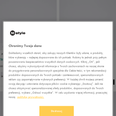
Chronimy Twoje dane
PROMO: DO -30%
PROMO: DO -30%
Dokładamy wszelkich starań, aby zakupy naszych Klientów były udane, a produkty,
PUMA CLUB II ERA
ADIDAS GRAND COURT ALPHA 00S
które wybierają – najlepiej dopasowane do ich potrzeb. Robimy to jednak przy pełnym
165,99 zł
237,99 zł
199,99 zł
279,99 zł
poszanowaniu bezpieczeństwa wszystkich danych osobowych. Kliknij „OK”, jeśli
190,89 zł
- najniższa cena
246,39 zł
- najniższa cena
chcesz, abyśmy wykorzystywali informacje o Twoich zachowaniach na naszej stronie
do przygotowania personalizowanych specjalnie dla Ciebie treści, w tym rekomendacji
+ 1
produktów dopasowanych do Twoich potrzeb i zainteresowań, spersonalizowanych
reklam czy zapamiętywanie wybranych preferencji. W każdej chwili możesz zmienić
swoją decyzję i ustawienia dotyczące plików cookie wybierając „Dostosuj”. Jeśli nie
chcesz otrzymywać spersonalizowanej oferty produktów, dopasowanych do Twoich
preferencji, wybierz „Odrzuć wszystkie”. W celu uzyskania więcej informacji, przeczytaj
naszą
politykę prywatności.
Dostosuj