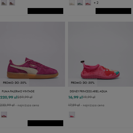
+ 2
PROMO: DO -30%
PROMO: DO -30%
PUMA PALERMO VINTAGE
DISNEY PRINCESS ARIEL AQUA
220,99 zł
16,99 zł
259,99 zł
19,99 zł
233,99 zł
- najniższa cena
17,59 zł
- najniższa cena