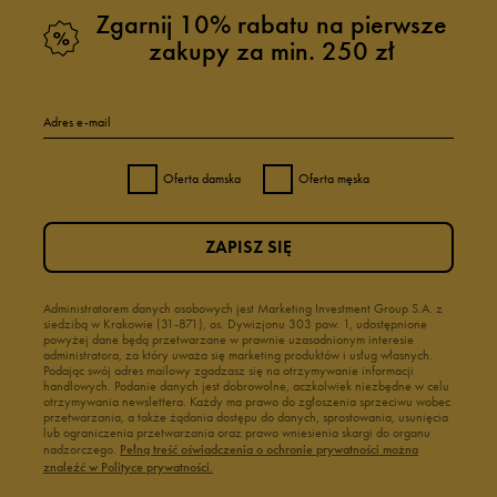
Zgarnij 10% rabatu na pierwsze
zakupy za min. 250 zł
Adres e-mail
Oferta damska
Oferta męska
ZAPISZ SIĘ
Administratorem danych osobowych jest Marketing Investment Group S.A. z
siedzibą w Krakowie (31-871), os. Dywizjonu 303 paw. 1, udostępnione
powyżej dane będą przetwarzane w prawnie uzasadnionym interesie
administratora, za który uważa się marketing produktów i usług własnych.
Podając swój adres mailowy zgadzasz się na otrzymywanie informacji
handlowych. Podanie danych jest dobrowolne, aczkolwiek niezbędne w celu
otrzymywania newslettera. Każdy ma prawo do zgłoszenia sprzeciwu wobec
przetwarzania, a także żądania dostępu do danych, sprostowania, usunięcia
lub ograniczenia przetwarzania oraz prawo wniesienia skargi do organu
nadzorczego.
Pełną treść oświadczenia o ochronie prywatności można
znaleźć w Polityce prywatności.