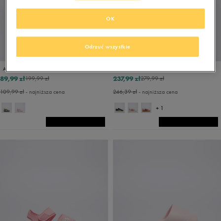
OK
Odrzuć wszystkie
PROMO: DO -30%
ADIDAS SUMMERFLEX I
ADIDAS GRAND COURT ALPHA 00S
89,99 zł
237,99 zł
199,99 zł
279,99 zł
109,99 zł
- najniższa cena
246,39 zł
- najniższa cena
+ 1