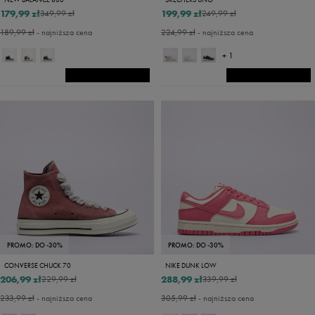
179,99 zł
199,99 zł
349,99 zł
249,99 zł
189,99 zł
- najniższa cena
224,99 zł
- najniższa cena
+ 1
PROMO: DO -30%
PROMO: DO -30%
CONVERSE CHUCK 70
NIKE DUNK LOW
206,99 zł
288,99 zł
229,99 zł
339,99 zł
233,99 zł
- najniższa cena
305,99 zł
- najniższa cena