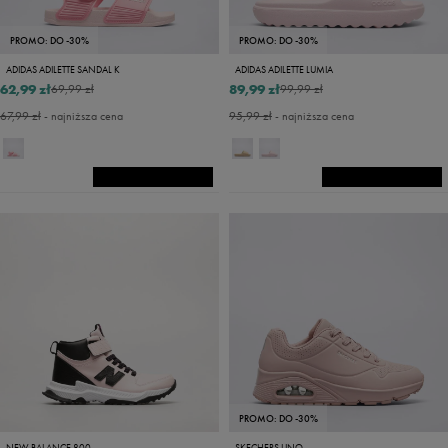
PROMO: DO -30%
PROMO: DO -30%
ADIDAS ADILETTE SANDAL K
ADIDAS ADILETTE LUMIA
62,99 zł
89,99 zł
69,99 zł
99,99 zł
67,99 zł
- najniższa cena
95,99 zł
- najniższa cena
PROMO: DO -30%
NEW BALANCE 800
SKECHERS UNO