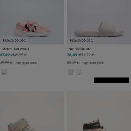
PROMO: DO -30%
PROMO: DO -30%
DISNEY FLASH MINNIE
NIKE VICTORI ONE
47,49 zł
76,49 zł
49,99 zł
89,99 zł
49,99 zł
- najniższa cena
82,49 zł
- najniższa cena