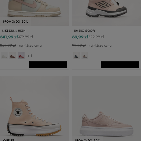
PROMO: DO -30%
NIKE DUNK HIGH
UMBRO GOOFY
341,99 zł
69,99 zł
379,99 zł
229,99 zł
359,99 zł
- najniższa cena
99,99 zł
- najniższa cena
+ 1
OUTLET
PROMO: DO -30%