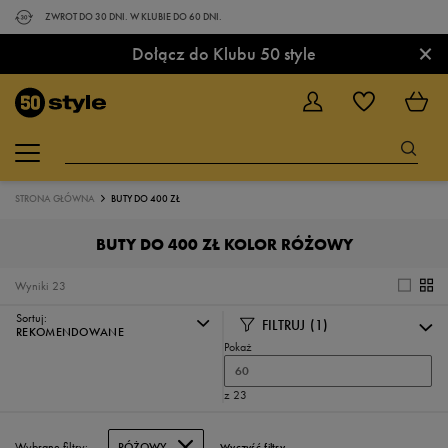
ZWROT DO 30 DNI. W KLUBIE DO 60 DNI.
×
Dołącz do Klubu 50 style
STRONA GŁÓWNA
BUTY DO 400 ZŁ
BUTY DO 400 ZŁ KOLOR RÓŻOWY
Wyniki
23
Sortuj:
FILTRUJ
(1)
REKOMENDOWANE
Pokaż
60
z 23
Wybrane filtry:
RÓŻOWY
Wyczyść filtry