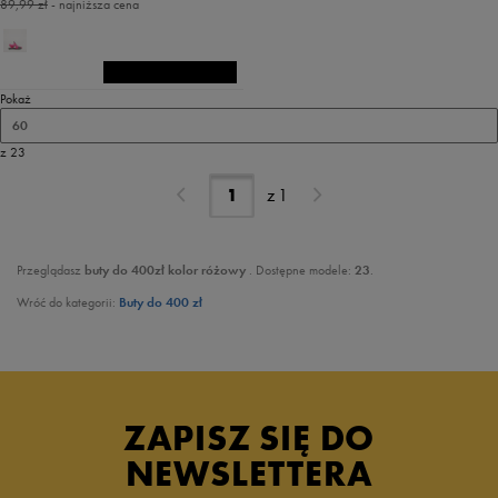
89,99 zł
- najniższa cena
Pokaż
60
z 23
z
1
Przeglądasz
buty do 400zł kolor różowy
. Dostępne modele:
23
.
Wróć do kategorii:
Buty do 400 zł
ZAPISZ SIĘ DO
NEWSLETTERA