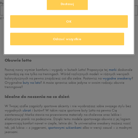
Pokaż
Dostosuj
60
z 0
OK
z
1
Odrzuć wszystkie
Przeglądasz
buty sportowe Lotto
. Dostępne modele:
Obuwie lotto
Poznaj nowy wymiar komfortu i wygody w butach Lotto! Propozycje tej
marki
doskonale
sprawdzą się nie tylko na treningach. Wśród rozlicznych modeli w różnych wersjach
kolorystycznych na pewno znajdziesz coś dla siebie. Postawisz na
wygodne sneakersy
?
Oryginalne
buty na lato
? A może sprawisz sobie jedyne w swoim rodzaju obuwie
treningowe?
Idealne do noszenia na co dzień
W Twojej szafie zagościły sportowe akcenty i nie wyobrażasz sobie swojego stylu bez
wygodnych
ubrań
i butów? W takim razie sportowe buty Lotto na pewno Cię
zainteresują! Marka stawia na przewiewne materiały na cholewce oraz lekkie i
elastyczne pianki na podeszwie. Dzięki temu modele sportowego obuwia z jej logiem
zapewniają komfort nawet w ciepłe, letnie dni. Te uniwersalne sneakery możesz nosić
tak, jak lubisz – z joggerami,
sportowymi sukienkami
albo w wersji casual – z modnymi
jeansami.