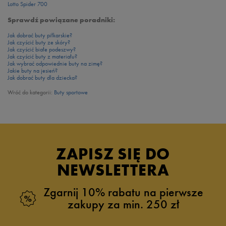
Lotto Spider 700
Sprawdź powiązane poradniki:
Jak dobrać buty piłkarskie?
Jak czyścić buty ze skóry?
Jak czyścić białe podeszwy?
Jak czyścić buty z materiału?
Jak wybrać odpowiednie buty na zimę?
Jakie buty na jesień?
Jak dobrać buty dla dziecka?
Wróć do kategorii:
Buty sportowe
ZAPISZ SIĘ DO
NEWSLETTERA
Zgarnij 10% rabatu na pierwsze
zakupy za min. 250 zł