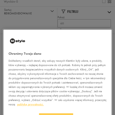
Wyników
0
Sortuj:
FILTRUJ
REKOMENDOWANE
Pokaż
60
z 0
Nie wybrano filtrów
Chronimy Twoje dane
Dokładamy wszelkich starań, aby zakupy naszych Klientów były udane, a produkty,
które wybierają – najlepiej dopasowane do ich potrzeb. Robimy to jednak przy pełnym
poszanowaniu bezpieczeństwa wszystkich danych osobowych. Kliknij „OK”, jeśli
chcesz, abyśmy wykorzystywali informacje o Twoich zachowaniach na naszej stronie
do przygotowania personalizowanych specjalnie dla Ciebie treści, w tym rekomendacji
produktów dopasowanych do Twoich potrzeb i zainteresowań, spersonalizowanych
Brak produktów do wyświetlenia
reklam czy zapamiętywanie wybranych preferencji. W każdej chwili możesz zmienić
swoją decyzję i ustawienia dotyczące plików cookie wybierając „Dostosuj”. Jeśli nie
Zmień kryteria wyszukiwania lub
chcesz otrzymywać spersonalizowanej oferty produktów, dopasowanych do Twoich
usuń wybrane filtry
preferencji, wybierz „Odrzuć wszystkie”. W celu uzyskania więcej informacji, przeczytaj
naszą
politykę prywatności.