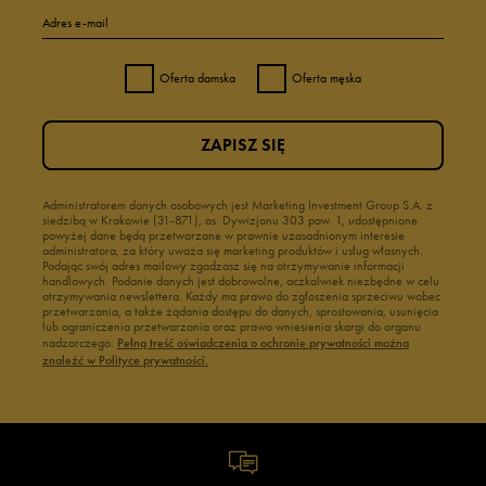
Adres e-mail
Oferta damska
Oferta męska
ZAPISZ SIĘ
Administratorem danych osobowych jest Marketing Investment Group S.A. z
siedzibą w Krakowie (31-871), os. Dywizjonu 303 paw. 1, udostępnione
powyżej dane będą przetwarzane w prawnie uzasadnionym interesie
administratora, za który uważa się marketing produktów i usług własnych.
Podając swój adres mailowy zgadzasz się na otrzymywanie informacji
handlowych. Podanie danych jest dobrowolne, aczkolwiek niezbędne w celu
otrzymywania newslettera. Każdy ma prawo do zgłoszenia sprzeciwu wobec
przetwarzania, a także żądania dostępu do danych, sprostowania, usunięcia
lub ograniczenia przetwarzania oraz prawo wniesienia skargi do organu
nadzorczego.
Pełną treść oświadczenia o ochronie prywatności można
znaleźć w Polityce prywatności.