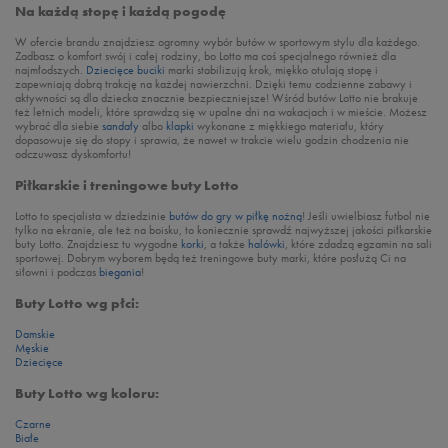
Na każdą stopę i każdą pogodę
W ofercie brandu znajdziesz ogromny wybór butów w sportowym stylu dla każdego.
Zadbasz o komfort swój i całej rodziny, bo Lotto ma coś specjalnego również dla
najmłodszych.
Dziecięce buciki
marki stabilizują krok, miękko otulają stopę i
zapewniają dobrą trakcję na każdej nawierzchni. Dzięki temu codzienne zabawy i
aktywności są dla dziecka znacznie bezpieczniejsze! Wśród butów Lotto nie brakuje
też letnich modeli, które sprawdzą się w upalne dni na wakacjach i w mieście. Możesz
wybrać dla siebie
sandały
albo
klapki
wykonane z miękkiego materiału, który
dopasowuje się do stopy i sprawia, że nawet w trakcie wielu godzin chodzenia nie
odczuwasz dyskomfortu!
Piłkarskie i treningowe buty Lotto
Lotto to specjalista w dziedzinie
butów do gry w piłkę nożną
! Jeśli uwielbiasz futbol nie
tylko na ekranie, ale też na boisku, to koniecznie sprawdź najwyższej jakości piłkarskie
buty Lotto. Znajdziesz tu wygodne
korki
, a także
halówki
, które zdadzą egzamin na sali
sportowej. Dobrym wyborem będą też treningowe buty marki, które posłużą Ci na
siłowni i podczas
biegania
!
Buty Lotto wg płci:
Damskie
Męskie
Dziecięce
Buty Lotto wg koloru:
Czarne
Białe