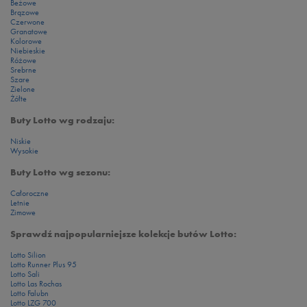
Beżowe
Brązowe
Czerwone
Granatowe
Kolorowe
Niebieskie
Różowe
Srebrne
Szare
Zielone
Żółte
Buty Lotto wg rodzaju:
Niskie
Wysokie
Buty Lotto wg sezonu:
Całoroczne
Letnie
Zimowe
Sprawdź najpopularniejsze kolekcje butów Lotto:
Lotto Silion
Lotto Runner Plus 95
Lotto Sali
Lotto Las Rochas
Lotto Falubn
Lotto LZG 700