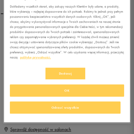
Dokładamy wszelkich starań, aby zakupy naszych Klientów były udane, a produkty,
które wybierają – najlepiej dopasowane do ich potrzeb. Robimy to jednak przy pełnym
poszanowaniu bezpieczeństwa wszystkich danych osobowych. Kliknij „OK”, jeśli
chcesz, abyśmy wykorzystywali informacje o Twoich zachowaniach na naszej stronie
CONFRONT BOAT LTHR
do przygotowania personalizowanych specjalnie dla Ciebie treści, w tym rekomendacji
produktów dopasowanych do Twoich potrzeb i zainteresowań, spersonalizowanych
reklam czy zapamiętywanie wybranych preferencji. W każdej chwili możesz zmienić
swoją decyzję i ustawienia dotyczące plików cookie wybierając „Dostosuj”. Jeśli nie
0.0
chcesz otrzymywać spersonalizowanej oferty produktów, dopasowanych do Twoich
(
0
)
preferencji, wybierz „Odrzuć wszystkie”. W celu uzyskania więcej informacji, przeczytaj
0
zł
z Vat
naszą
politykę prywatności.
+ 0 PKT W
KLUBIE 50 STYLE
Dostosuj
OK
Produkt niedostępny
Jeśli artykuł będzie ponownie dostępny, otrzymasz od nas powiadomienie.
Odrzuć wszystkie
Wybierz rozmiar
Sprawdź dostępność w salonach
Rozmiary EU
Rozmiary US