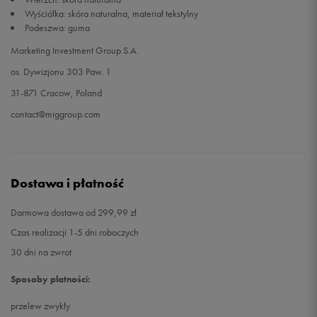
Wyściółka: skóra naturalna, materiał tekstylny
Podeszwa: guma
Marketing Investment Group S.A.
os. Dywizjonu 303 Paw. 1
31-871 Cracow, Poland
contact@miggroup.com
Dostawa i płatność
Darmowa dostawa od 299,99 zł
Czas realizacji 1-5 dni roboczych
30 dni na zwrot
Sposoby płatności:
przelew zwykły