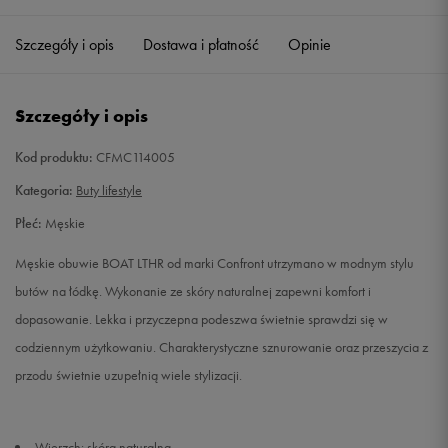
41
26 cm
Powiadom o dostępności
Szczegóły i opis
Dostawa i płatność
Opinie
42
26,5 cm
Powiadom o dostępności
Szczegóły i opis
43
27,5 cm
Powiadom o dostępności
Kod produktu:
CFMC114005
44
28 cm
Powiadom o dostępności
Kategoria:
Buty lifestyle
Płeć:
Męskie
45
29 cm
Powiadom o dostępności
Męskie obuwie BOAT LTHR od marki Confront utrzymano w modnym stylu
46
30 cm
Powiadom o dostępności
butów na łódkę. Wykonanie ze skóry naturalnej zapewni komfort i
dopasowanie. Lekka i przyczepna podeszwa świetnie sprawdzi się w
codziennym użytkowaniu. Charakterystyczne sznurowanie oraz przeszycia z
przodu świetnie uzupełnią wiele stylizacji.
Wierzch: skóra naturalna