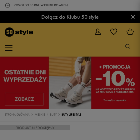
ZWROT DO 30 DNI. W KLUBIE DO 60 DNI.
×
Dołącz do Klubu 50 style
STRONA GŁÓWNA
MĘSKIE
BUTY
BUTY LIFESTYLE
PRODUKT NIEDOSTĘPNY