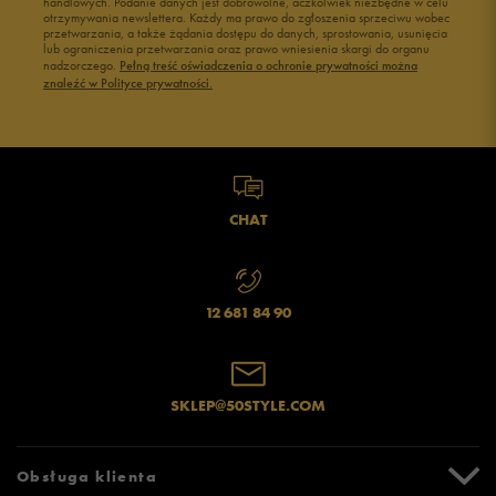
handlowych. Podanie danych jest dobrowolne, aczkolwiek niezbędne w celu
otrzymywania newslettera. Każdy ma prawo do zgłoszenia sprzeciwu wobec
przetwarzania, a także żądania dostępu do danych, sprostowania, usunięcia
lub ograniczenia przetwarzania oraz prawo wniesienia skargi do organu
nadzorczego.
Pełną treść oświadczenia o ochronie prywatności można
znaleźć w Polityce prywatności.
CHAT
12 681 84 90
SKLEP@50STYLE.COM
Obsługa klienta