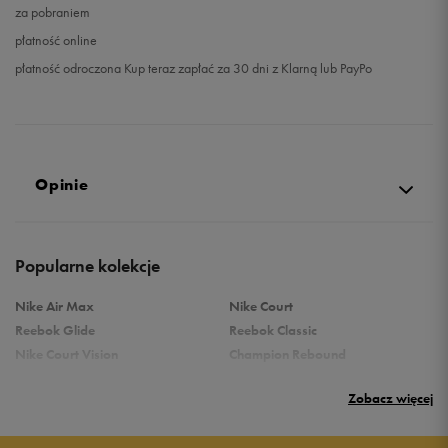
za pobraniem
płatność online
płatność odroczona Kup teraz zapłać za 30 dni z Klarną lub PayPo
Opinie
Produkt nie posiada recenzji
Popularne kolekcje
Nike Air Max
Nike Court
Reebok Glide
Reebok Classic
Nike Court Vision
Champion Rebound
Reebok Court Advance
Nike Air Max Systm
Zobacz więcej
adidas Terrex
adidas Grand Court
Puma Rebound
New Balance 373