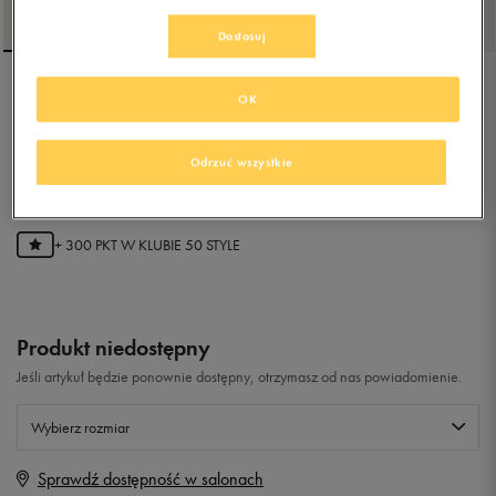
Dostosuj
DISNEY FLASH FROZEN
OK
Odrzuć wszystkie
4.9
(
9
)
59,99
zł
z Vat
+ 300 PKT W
KLUBIE 50 STYLE
Produkt niedostępny
Jeśli artykuł będzie ponownie dostępny, otrzymasz od nas powiadomienie.
Wybierz rozmiar
Sprawdź dostępność w salonach
Rozmiary EU
Rozmiary US