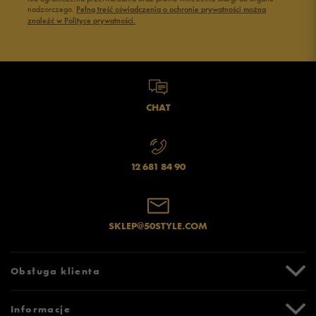
Jak zbieramy opinie?
nadzorczego.
Pełną treść oświadczenia o ochronie prywatności można
znaleźć w Polityce prywatności.
Opinie klientów
Wyczyść
Szukaj
CHAT
12 681 84 90
SKLEP@50STYLE.COM
Obsługa klienta
Centrum Pomocy
Informacje