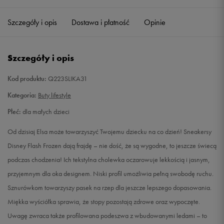
28
18,9 cm
Powiadom o dostępności
Szczegóły i opis
Dostawa i płatność
Opinie
29
19,6 cm
Powiadom o dostępności
Szczegóły i opis
30
20,2 cm
Powiadom o dostępności
Kod produktu:
Q223SLIKA31
31
20,9 cm
Powiadom o dostępności
Kategoria:
Buty lifestyle
Płeć:
dla małych dzieci
32
21,6 cm
Powiadom o dostępności
Od dzisiaj Elsa może towarzyszyć Twojemu dziecku na co dzień! Sneakersy
33
22,2 cm
Powiadom o dostępności
Disney Flash Frozen dają frajdę – nie dość, że są wygodne, to jeszcze świecą
podczas chodzenia! Ich tekstylna cholewka oczarowuje lekkością i jasnym,
34
22,9 cm
Powiadom o dostępności
przyjemnym dla oka designem. Niski profil umożliwia pełną swobodę ruchu.
Sznurówkom towarzyszy pasek na rzep dla jeszcze lepszego dopasowania.
35
23,6 cm
Powiadom o dostępności
Miękka wyściółka sprawia, że stopy pozostają zdrowe oraz wypoczęte.
Uwagę zwraca także profilowana podeszwa z wbudowanymi ledami – to