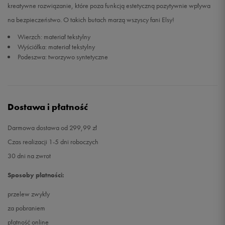
kreatywne rozwiązanie, które poza funkcją estetyczną pozytywnie wpływa
na bezpieczeństwo. O takich butach marzą wszyscy fani Elsy!
Wierzch: materiał tekstylny
Wyściółka: materiał tekstylny
Podeszwa: tworzywo syntetyczne
Dostawa i płatność
Darmowa dostawa od 299,99 zł
Czas realizacji 1-5 dni roboczych
30 dni na zwrot
Sposoby płatności:
przelew zwykły
za pobraniem
płatność online