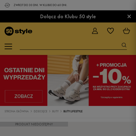
ZWROT DO 30 DNI. W KLUBIE DO 60 DNI.
×
Dołącz do Klubu 50 style
STRONA GŁÓWNA
DZIECIĘCE
BUTY
BUTY LIFESTYLE
PRODUKT NIEDOSTĘPNY