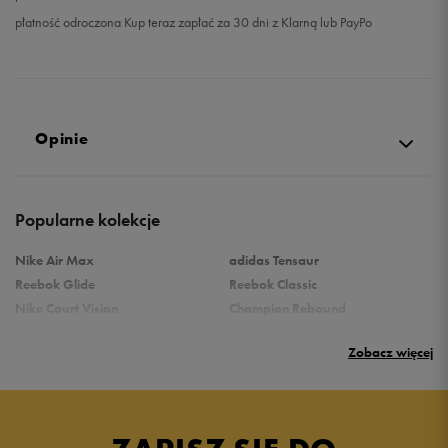
płatność odroczona Kup teraz zapłać za 30 dni z Klarną lub PayPo
Opinie
4.9
Popularne kolekcje
opinii klientów
9
z całego okresu
Nike Air Max
adidas Tensaur
zebranych i zweryfikowanych przez
Reebok Glide
Reebok Classic
Nike Court Vision
Champion Rebound
Reebok Court Advance
Nike Air Max Systm
Zobacz więcej
Umbro Follow
adidas Grand Court
Puma Rebound
New Balance 373
5
89%
Nike Star Runner
Vans Filmore
adidas Ozelle
Puma Rickie
4
11%