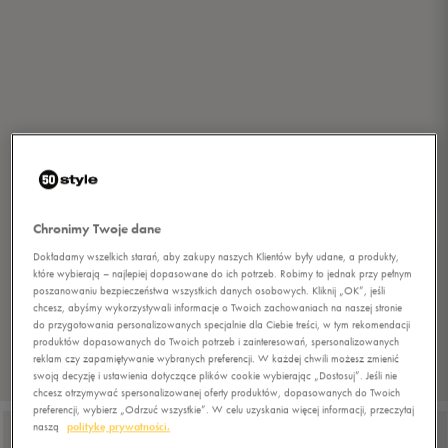
Chronimy Twoje dane
Dokładamy wszelkich starań, aby zakupy naszych Klientów były udane, a produkty,
które wybierają – najlepiej dopasowane do ich potrzeb. Robimy to jednak przy pełnym
poszanowaniu bezpieczeństwa wszystkich danych osobowych. Kliknij „OK”, jeśli
chcesz, abyśmy wykorzystywali informacje o Twoich zachowaniach na naszej stronie
do przygotowania personalizowanych specjalnie dla Ciebie treści, w tym rekomendacji
produktów dopasowanych do Twoich potrzeb i zainteresowań, spersonalizowanych
reklam czy zapamiętywanie wybranych preferencji. W każdej chwili możesz zmienić
swoją decyzję i ustawienia dotyczące plików cookie wybierając „Dostosuj”. Jeśli nie
1/8
chcesz otrzymywać spersonalizowanej oferty produktów, dopasowanych do Twoich
preferencji, wybierz „Odrzuć wszystkie”. W celu uzyskania więcej informacji, przeczytaj
naszą
politykę prywatności.