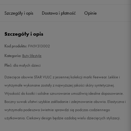
28,5
17,7 cm
Powiadom o dostępności
Szczegóły i opis
Dostawa i płatność
Opinie
29
18 cm
Powiadom o dostępności
Szczegóły i opis
31
19,3 cm
Powiadom o dostępności
Kod produktu:
FWJV313002
32
20 cm
Powiadom o dostępności
Kategoria:
Buty lifestyle
Płeć:
dla małych dzieci
33
20,7 cm
Powiadom o dostępności
Dziecięce obuwie STAR VULC z jesiennej kolekcji marki Feewear. Lekkie i
34
21,3 cm
Powiadom o dostępności
wytrzymałe wykonane zostały z najwyższej jakości skóry syntetycznej.
Wysokość do kostki i solidne sznurowanie umożliwią idealne dopasowanie.
35
22 cm
Powiadom o dostępności
Boczny suwak ułatwi szybkie zakładanie i zdejmowanie obuwia. Elastyczna i
wytrzymała podeszwa świetnie sprawdzi się podczas codziennego
użytkowania. Ciekawy design będzie ozdobą wielu dziecięcych stylizacji.