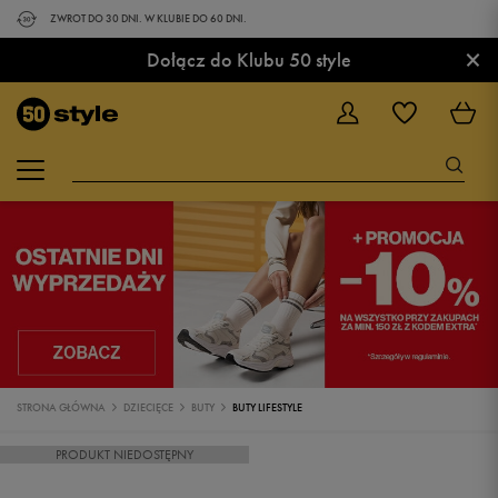
ZWROT DO 30 DNI. W KLUBIE DO 60 DNI.
×
Dołącz do Klubu 50 style
STRONA GŁÓWNA
DZIECIĘCE
BUTY
BUTY LIFESTYLE
PRODUKT NIEDOSTĘPNY