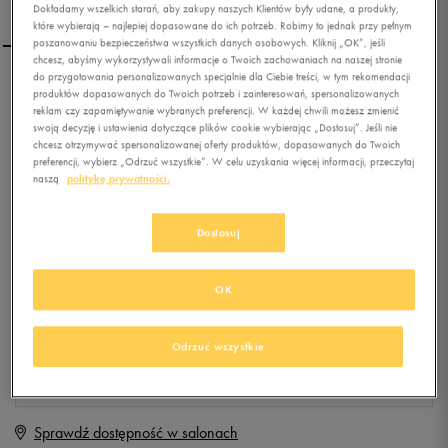
Dokładamy wszelkich starań, aby zakupy naszych Klientów były udane, a produkty,
które wybierają – najlepiej dopasowane do ich potrzeb. Robimy to jednak przy pełnym
poszanowaniu bezpieczeństwa wszystkich danych osobowych. Kliknij „OK”, jeśli
chcesz, abyśmy wykorzystywali informacje o Twoich zachowaniach na naszej stronie
do przygotowania personalizowanych specjalnie dla Ciebie treści, w tym rekomendacji
FEEWEAR STAR VULC
produktów dopasowanych do Twoich potrzeb i zainteresowań, spersonalizowanych
reklam czy zapamiętywanie wybranych preferencji. W każdej chwili możesz zmienić
swoją decyzję i ustawienia dotyczące plików cookie wybierając „Dostosuj”. Jeśli nie
chcesz otrzymywać spersonalizowanej oferty produktów, dopasowanych do Twoich
0.0
(
0
)
preferencji, wybierz „Odrzuć wszystkie”. W celu uzyskania więcej informacji, przeczytaj
naszą
politykę prywatności.
39,99
zł
z Vat
+ 200 PKT W
KLUBIE 50 STYLE
Dostosuj
OK
Produkt niedostępny
Jeśli artykuł będzie ponownie dostępny, otrzymasz od nas powiadomienie.
Odrzuć wszystkie
Wybierz rozmiar
Sprawdź dostępność w salonach
Rozmiary EU
Rozmiary US