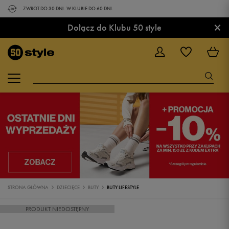
ZWROT DO 30 DNI. W KLUBIE DO 60 DNI.
×
Dołącz do Klubu 50 style
STRONA GŁÓWNA
DZIECIĘCE
BUTY
BUTY LIFESTYLE
PRODUKT NIEDOSTĘPNY