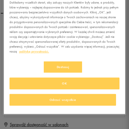
Dokładamy wszelkich starań, aby zakupy naszych Klientów były udane, a produkty,
które wybierają – najlepiej dopasowane do ich potrzeb. Robimy to jednak przy pełnym
poszanowaniu bezpieczeństwa wszystkich danych osobowych. Kliknij „OK”, jeśli
chcesz, abyśmy wykorzystywali informacje o Twoich zachowaniach na naszej stronie
do przygotowania personalizowanych specjalnie dla Ciebie treści, w tym rekomendacji
LOTTO SEVENTY JR
produktów dopasowanych do Twoich potrzeb i zainteresowań, spersonalizowanych
reklam czy zapamiętywanie wybranych preferencji. W każdej chwili możesz zmienić
swoją decyzję i ustawienia dotyczące plików cookie wybierając „Dostosuj”. Jeśli nie
chcesz otrzymywać spersonalizowanej oferty produktów, dopasowanych do Twoich
0.0
(
0
)
preferencji, wybierz „Odrzuć wszystkie”. W celu uzyskania więcej informacji, przeczytaj
naszą
politykę prywatności.
29,99
zł
z Vat
+ 150 PKT W
KLUBIE 50 STYLE
Dostosuj
OK
Produkt niedostępny
Jeśli artykuł będzie ponownie dostępny, otrzymasz od nas powiadomienie.
Odrzuć wszystkie
Wybierz rozmiar
Sprawdź dostępność w salonach
Rozmiary EU
Rozmiary US