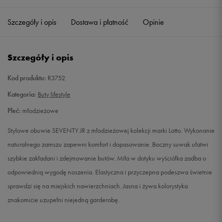
37
23,3 cm
Powiadom o dostępności
Szczegóły i opis
Dostawa i płatność
Opinie
38
24 cm
Powiadom o dostępności
Szczegóły i opis
38,5
24,3 cm
Powiadom o dostępności
Kod produktu:
R3752
40
25,3 cm
Powiadom o dostępności
Kategoria:
Buty lifestyle
Płeć:
młodzieżowe
Stylowe obuwie SEVENTY JR z młodzieżowej kolekcji marki Lotto. Wykonanie
naturalnego zamszu zapewni komfort i dopasowanie. Boczny suwak ułatwi
szybkie zakładani i zdejmowanie butów. Miła w dotyku wyściółka zadba o
odpowiednią wygodę noszenia. Elastyczna i przyczepna podeszwa świetnie
sprawdzi się na miejskich nawierzchniach. Jasna i żywa kolorystyka
znakomicie uzupełni niejedną garderobę.