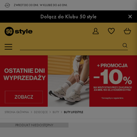
ZWROT DO 30 DNI. W KLUBIE DO 60 DNI.
×
Dołącz do Klubu 50 style
STRONA GŁÓWNA
DZIECIĘCE
BUTY
BUTY LIFESTYLE
PRODUKT NIEDOSTĘPNY