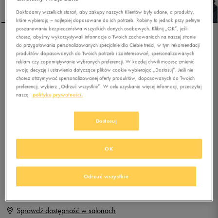
Dokładamy wszelkich starań, aby zakupy naszych Klientów były udane, a produkty,
które wybierają – najlepiej dopasowane do ich potrzeb. Robimy to jednak przy pełnym
poszanowaniu bezpieczeństwa wszystkich danych osobowych. Kliknij „OK”, jeśli
chcesz, abyśmy wykorzystywali informacje o Twoich zachowaniach na naszej stronie
NEW BALANCE KV500NSY
do przygotowania personalizowanych specjalnie dla Ciebie treści, w tym rekomendacji
produktów dopasowanych do Twoich potrzeb i zainteresowań, spersonalizowanych
reklam czy zapamiętywanie wybranych preferencji. W każdej chwili możesz zmienić
swoją decyzję i ustawienia dotyczące plików cookie wybierając „Dostosuj”. Jeśli nie
0.0
(
0
)
chcesz otrzymywać spersonalizowanej oferty produktów, dopasowanych do Twoich
preferencji, wybierz „Odrzuć wszystkie”. W celu uzyskania więcej informacji, przeczytaj
159,99
zł
z Vat
naszą
politykę prywatności.
+ 800 PKT W
KLUBIE 50 STYLE
Dostosuj
OK
Produkt niedostępny
Jeśli artykuł będzie ponownie dostępny, otrzymasz od nas powiadomienie.
Odrzuć wszystkie
Wybierz rozmiar
Sprawdź dostępność w salonach
Rozmiary EU
Rozmiary US