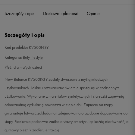
28,5
17 cm
Powiadom o dostępności
Szczegóły i opis
Dostawa i płatność
Opinie
29
17,5 cm
Powiadom o dostępności
Szczegóły i opis
30
17,5 cm
Powiadom o dostępności
Kod produktu:
KV500NSY
30,5
18 cm
Powiadom o dostępności
Kategoria:
Buty lifestyle
Płeć:
dla małych dzieci
31
18,5 cm
Powiadom o dostępności
New Balance KV500KGY zostały stworzone z myślą młodszych
32
19 cm
Powiadom o dostępności
użytkownikach. Lekkie i przewiewne świetnie spiszą się w codziennym
użytkowaniu. Wykonane z materiałów syntetycznych i siateczki zapewnią
32,5
19 cm
Powiadom o dostępności
odpowiednią cyrkulację powietrza w ciepłe dni. Zapięcie na rzepy
gwarantuje łatwość zakładania i zdejmowania oraz dobre dopasowanie do
33
19,5 cm
Powiadom o dostępności
stopy. Piankowa podeszwa zadba o stawy amortyzując każdą nierówność, a
gumowy bieżnik zaoferuje trakcję.
33,5
20 cm
Powiadom o dostępności