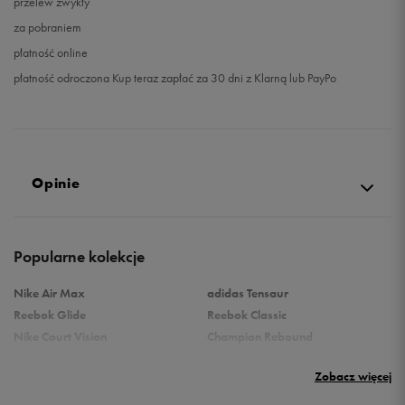
przelew zwykły
za pobraniem
płatność online
płatność odroczona Kup teraz zapłać za 30 dni z Klarną lub PayPo
Opinie
Produkt nie posiada recenzji
Popularne kolekcje
Nike Air Max
adidas Tensaur
Reebok Glide
Reebok Classic
Nike Court Vision
Champion Rebound
Reebok Court Advance
Nike Air Max Systm
Zobacz więcej
Umbro Follow
adidas Grand Court
Puma Rebound
New Balance 373