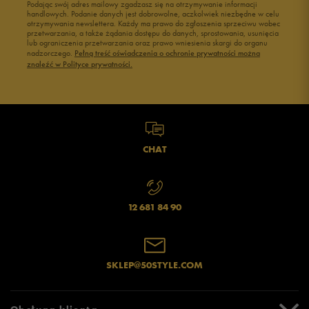
Podając swój adres mailowy zgadzasz się na otrzymywanie informacji
handlowych. Podanie danych jest dobrowolne, aczkolwiek niezbędne w celu
otrzymywania newslettera. Każdy ma prawo do zgłoszenia sprzeciwu wobec
przetwarzania, a także żądania dostępu do danych, sprostowania, usunięcia
lub ograniczenia przetwarzania oraz prawo wniesienia skargi do organu
nadzorczego.
Pełną treść oświadczenia o ochronie prywatności można
znaleźć w Polityce prywatności.
CHAT
12 681 84 90
SKLEP@50STYLE.COM