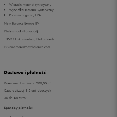
Wierzch: materiał syntetyczny
Wyściółka: materiał syntetyczny
34,5
20,5 cm
Powiadom o dostępności
Podeszwa: guma, EVA
New Balance Europe BV
35
21 cm
Powiadom o dostępności
Pilotenstraat 41a-factorij
1059 CH Amsterdam, Netherlands
customercare@newbalance.com
Dostawa i płatność
Darmowa dostawa od 299,99 zł
Czas realizacji 1-5 dni roboczych
30 dni na zwrot
Sposoby płatności: