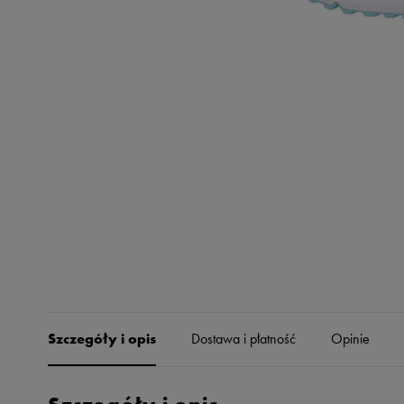
Skechers
Timberland
Umbro
Under Armour
Up8
U.S. Polo ASSN.
Vans
Szczegóły i opis
Dostawa i płatność
Opinie