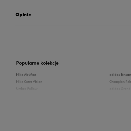
Opinie
Produkt nie posia
Popularne kolekcje
Nike Air Max
adidas Tensau
Nike Court Vision
Champion Re
Umbro Follow
adidas Grand 
Nike Star Runner
Vans Filmore
adidas Breaknet
Vans Seldan
Zobacz również
Buty adidas dziecięce
Buty Fila dla d