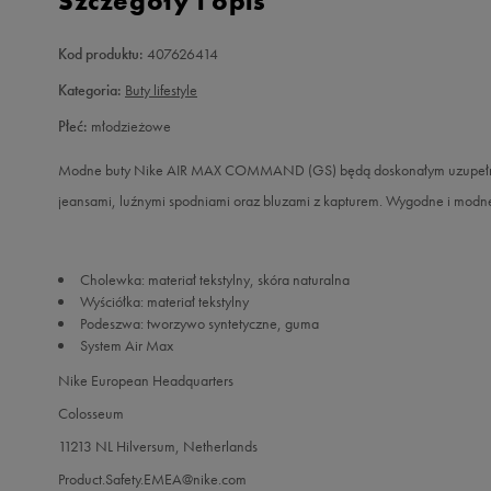
Szczegóły i opis
Kod produktu:
407626414
Kategoria:
Buty lifestyle
Płeć:
młodzieżowe
Modne buty Nike AIR MAX COMMAND (GS) będą doskonałym uzupełnieni
jeansami, luźnymi spodniami oraz bluzami z kapturem. Wygodne i modn
Cholewka: materiał tekstylny, skóra naturalna
Wyściółka: materiał tekstylny
Podeszwa: tworzywo syntetyczne, guma
System Air Max
Nike European Headquarters
Colosseum
11213 NL Hilversum, Netherlands
Product.Safety.EMEA@nike.com