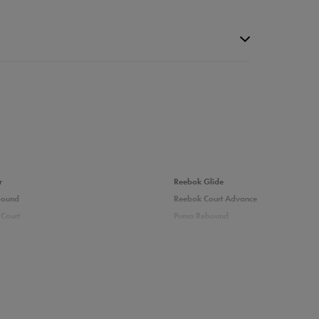
da recenzji
r
Reebok Glide
bound
Reebok Court Advance
Court
Puma Rebound
adidas Ozelle
Puma Courtflex
zieci
Białe buty dziecięce