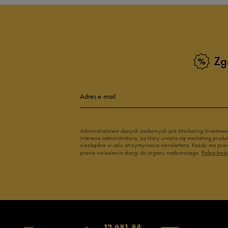
Buty Puma dla dzieci
Buty dziecięc
Vans dla dzieci
Buty Vans na 
Buty Marvel
Świecące buty
Buty do wody dla dzieci
Zg
Adres e-mail
Administratorem danych osobowych jest Marketing Investme
interesie administratora, za który uważa się marketing pro
niezbędne w celu otrzymywania newslettera. Każdy ma prawo
prawo wniesienia skargi do organu nadzorczego.
Pełną treś
12 681 84