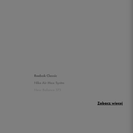
Reebok Classic
Nike Air Max Systm
New Balance 373
Puma Rickie
Zobacz więcej
New Balance 500
Buty Nike dziecięce