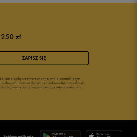
Buty dla niemowląt
Buty na rzepy
Świecące buty
 250 zł
ZAPISZ SIĘ
wyżej dane będą przetwarzane w prawnie uzasadnionym
i handlowych. Podanie danych jest dobrowolne, aczkolwiek
owania, usunięcia lub ograniczenia przetwarzania oraz
Pobierz aplikację