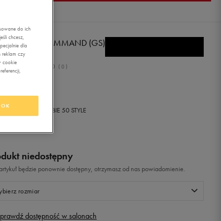
asowane do ich
śli chcesz,
KE AIR MAX COMMAND (GS)
ecjalnie dla
 reklam czy
w cookie
0.0
(
0
)
eferencji,
,99
zł
z Vat
OK
+ 300 PKT W
KLUBIE 50 STYLE
odukt niedostępny
i artykuł będzie ponownie dostępny, otrzymasz od nas powiadomienie.
bierz rozmiar
prawdź dostępność w salonach
Rozmiary EU
Rozmiary US