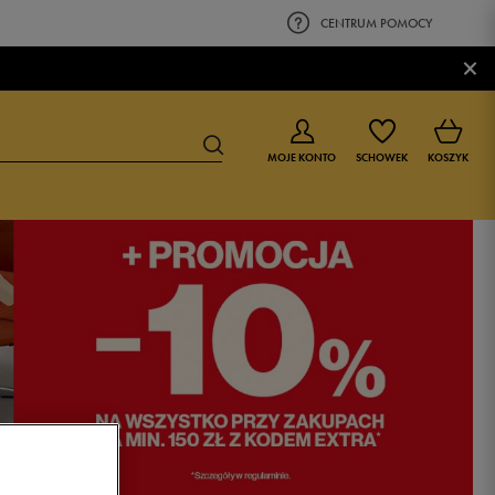
CENTRUM POMOCY
×
MOJE KONTO
SCHOWEK
KOSZYK
BUTY DLA CHŁOPCA
BUTY DLA DZIEWCZYNKI
0-4 lat
0-4 lat
4-8 lat
4-8 lat
9-16 lat
9-16 lat