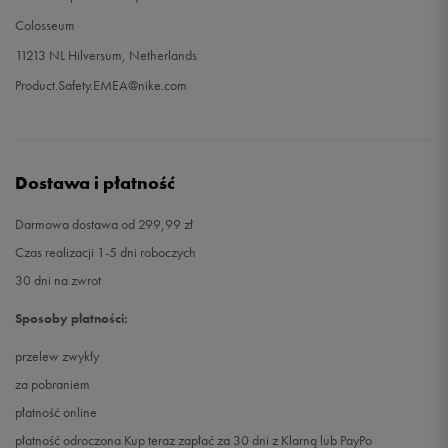
Colosseum
11213 NL Hilversum, Netherlands
Product.Safety.EMEA@nike.com
Dostawa i płatność
Darmowa dostawa od 299,99 zł
Czas realizacji 1-5 dni roboczych
30 dni na zwrot
Sposoby płatności:
przelew zwykły
za pobraniem
płatność online
płatność odroczona Kup teraz zapłać za 30 dni z Klarną lub PayPo