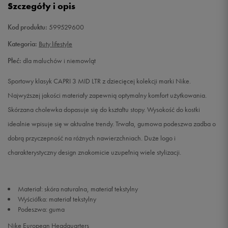
Szczegóły i opis
7C
Powiadom o dostępności
Kod produktu:
599529600
Kategoria:
Buty lifestyle
8C
Powiadom o dostępności
Płeć:
dla maluchów i niemowląt
9C
Powiadom o dostępności
Sportowy klasyk CAPRI 3 MID LTR z dziecięcej kolekcji marki Nike.
Najwyższej jakości materiały zapewnią optymalny komfort użytkowania.
10C
Powiadom o dostępności
Skórzana cholewka dopasuje się do kształtu stopy. Wysokość do kostki
idealnie wpisuje się w aktualne trendy. Trwała, gumowa podeszwa zadba o
dobrą przyczepność na różnych nawierzchniach. Duże logo i
charakterystyczny design znakomicie uzupełnią wiele stylizacji.
Materiał: skóra naturalna, materiał tekstylny
Wyściółka: materiał tekstylny
Podeszwa: guma
Nike European Headquarters