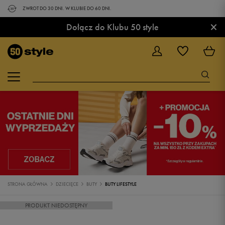
ZWROT DO 30 DNI. W KLUBIE DO 60 DNI.
×
Dołącz do Klubu 50 style
STRONA GŁÓWNA
DZIECIĘCE
BUTY
BUTY LIFESTYLE
PRODUKT NIEDOSTĘPNY