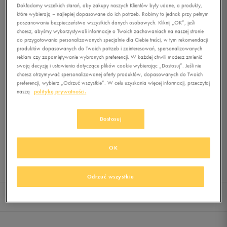
Dokładamy wszelkich starań, aby zakupy naszych Klientów były udane, a produkty,
które wybierają – najlepiej dopasowane do ich potrzeb. Robimy to jednak przy pełnym
poszanowaniu bezpieczeństwa wszystkich danych osobowych. Kliknij „OK”, jeśli
0.0
(
0
)
chcesz, abyśmy wykorzystywali informacje o Twoich zachowaniach na naszej stronie
70
zł
z Vat
do przygotowania personalizowanych specjalnie dla Ciebie treści, w tym rekomendacji
produktów dopasowanych do Twoich potrzeb i zainteresowań, spersonalizowanych
reklam czy zapamiętywanie wybranych preferencji. W każdej chwili możesz zmienić
+ 350 PKT W
KLUBIE 50 STYLE
swoją decyzję i ustawienia dotyczące plików cookie wybierając „Dostosuj”. Jeśli nie
chcesz otrzymywać spersonalizowanej oferty produktów, dopasowanych do Twoich
preferencji, wybierz „Odrzuć wszystkie”. W celu uzyskania więcej informacji, przeczytaj
naszą
politykę prywatności.
Produkt niedostępny
Jeśli artykuł będzie ponownie dostępny, otrzymasz od nas powiadomienie.
Dostosuj
Wybierz rozmiar
OK
Sprawdź dostępność w salonach
4C
Powiadom o dostępności
Odrzuć wszystkie
Szczegóły i opis
Dostawa i płatność
Opinie
5C
Powiadom o dostępności
6C
Powiadom o dostępności