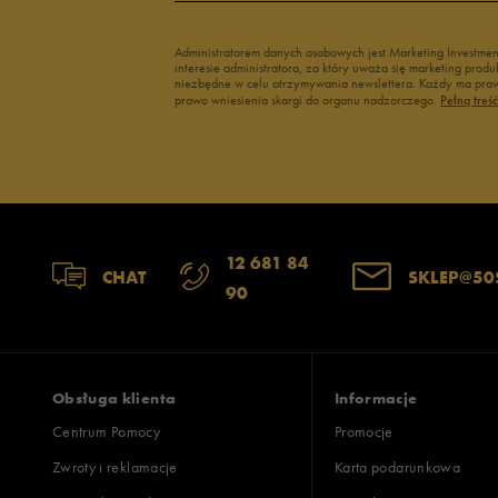
Administratorem danych osobowych jest Marketing Investme
interesie administratora, za który uważa się marketing pro
niezbędne w celu otrzymywania newslettera. Każdy ma prawo
prawo wniesienia skargi do organu nadzorczego.
Pełną treś
12 681 84
CHAT
SKLEP@50
90
Obsługa klienta
Informacje
Centrum Pomocy
Promocje
Zwroty i reklamacje
Karta podarunkowa