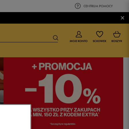
CENTRUM POMOCY
×
MOJE KONTO
SCHOWEK
KOSZYK
BUTY DLA CHŁOPCA
BUTY DLA DZIEWCZYNKI
0-4 lat
0-4 lat
4-8 lat
4-8 lat
9-16 lat
9-16 lat