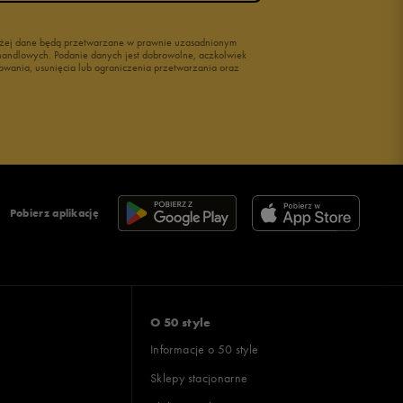
wyżej dane będą przetwarzane w prawnie uzasadnionym
i handlowych. Podanie danych jest dobrowolne, aczkolwiek
owania, usunięcia lub ograniczenia przetwarzania oraz
Pobierz aplikację
O 50 style
Informacje o 50 style
Sklepy stacjonarne