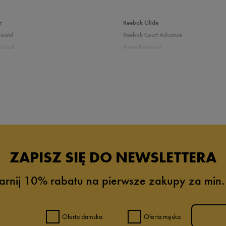
r
Reebok Glide
bound
Reebok Court Advance
Court
Puma Rebound
adidas Ozelle
Puma Courtflex
zieci
Białe buty dziecięce
e Reebok
Wysokie buty dla dzieci
rzepy
Buty na WF
ZAPISZ SIĘ DO NEWSLETTERA
Buty młodzieżowe
arnij 10% rabatu na pierwsze zakupy za min.
Oferta damska
Oferta męska