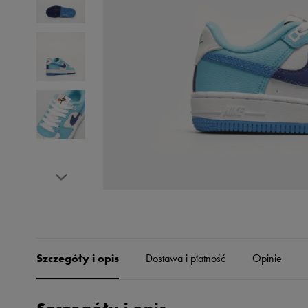
Skechers
Timberland
Umbro
Under Armour
Up8
U.S. Polo ASSN.
Vans
Szczegóły i opis
Dostawa i płatność
Opinie