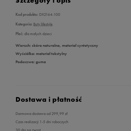
Szczegóły i opis
Kod produktu:
DX2164-100
Kategoria:
Buty lifestyle
Płeć:
dla małych dzieci
Wierzch: skóra naturalna, materiał syntetyczny
Wyściółka: materiał tekstylny
Podeszwa: guma
Dostawa i płatność
Darmowa dostawa od 299,99 zł
Czas realizacji 1-5 dni roboczych
30 dni na zwrot