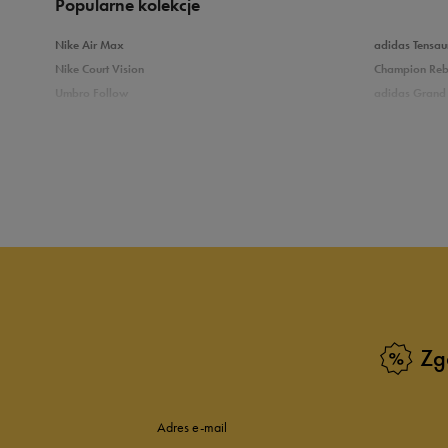
Popularne kolekcje
Nike Air Max
adidas Tensau
Nike Court Vision
Champion Re
Umbro Follow
adidas Grand 
Nike Star Runner
Vans Filmore
adidas Breaknet
Vans Seldan
Zobacz również
Buty adidas dziecięce
Buty Fila dla d
Buty Puma dla dzieci
Buty dziecięc
Vans dla dzieci
Buty Vans na 
Buty Marvel
Świecące buty
Buty do wody dla dzieci
Zg
Adres e-mail