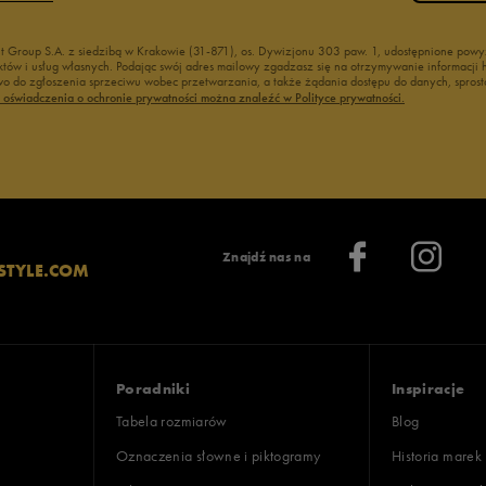
nt Group S.A. z siedzibą w Krakowie (31-871), os. Dywizjonu 303 paw. 1, udostępnione po
duktów i usług własnych. Podając swój adres mailowy zgadzasz się na otrzymywanie informacj
 do zgłoszenia sprzeciwu wobec przetwarzania, a także żądania dostępu do danych, sprost
ć oświadczenia o ochronie prywatności można znaleźć w Polityce prywatności.
Znajdź nas na
STYLE.COM
Poradniki
Inspiracje
Tabela rozmiarów
Blog
Oznaczenia słowne i piktogramy
Historia marek