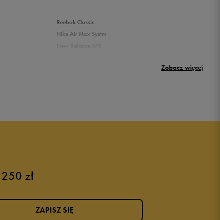
Reebok Classic
Nike Air Max Systm
New Balance 373
Puma Rickie
Zobacz więcej
New Balance 500
Buty Nike dziecięce
Buty dla niemowląt
Buty na rzepy
Świecące buty
 250 zł
ZAPISZ SIĘ