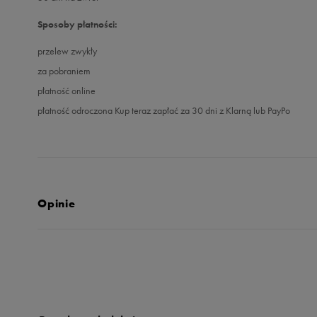
Sposoby płatności:
przelew zwykły
za pobraniem
płatność online
płatność odroczona Kup teraz zapłać za 30 dni z Klarną lub PayPo
Opinie
Produkt nie posia