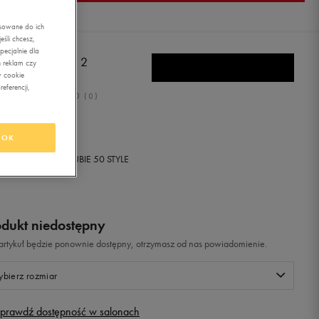
asowane do ich
śli chcesz,
ecjalnie dla
E FORCE 1 LV8 2
 reklam czy
w cookie
eferencji,
0.0
(
0
)
9,99
zł
z Vat
OK
+ 1500 PKT W
KLUBIE 50 STYLE
odukt niedostępny
i artykuł będzie ponownie dostępny, otrzymasz od nas powiadomienie.
bierz rozmiar
prawdź dostępność w salonach
Rozmiary EU
Rozmiary US