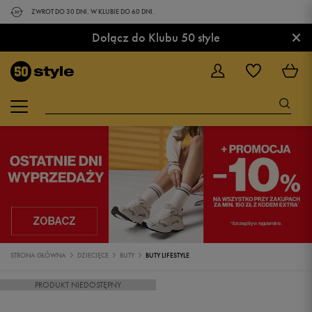
ZWROT DO 30 DNI. W KLUBIE DO 60 DNI.
×
Dołącz do Klubu 50 style
STRONA GŁÓWNA
DZIECIĘCE
BUTY
BUTY LIFESTYLE
PRODUKT NIEDOSTĘPNY