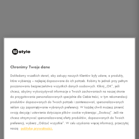
Chronimy Twoje dane
Dokładamy wszelkich starań, aby zakupy naszych Klientów były udane, a produkty,
które wybierają – najlepiej dopasowane do ich potrzeb. Robimy to jednak przy pełnym
poszanowaniu bezpieczeństwa wszystkich danych osobowych. Kliknij „OK”, jeśli
chcesz, abyśmy wykorzystywali informacje o Twoich zachowaniach na naszej stronie
1/1
do przygotowania personalizowanych specjalnie dla Ciebie treści, w tym rekomendacji
produktów dopasowanych do Twoich potrzeb i zainteresowań, spersonalizowanych
reklam czy zapamiętywanie wybranych preferencji. W każdej chwili możesz zmienić
swoją decyzję i ustawienia dotyczące plików cookie wybierając „Dostosuj”. Jeśli nie
chcesz otrzymywać spersonalizowanej oferty produktów, dopasowanych do Twoich
preferencji, wybierz „Odrzuć wszystkie”. W celu uzyskania więcej informacji, przeczytaj
naszą
politykę prywatności.
NIKE KAISHI (PS)