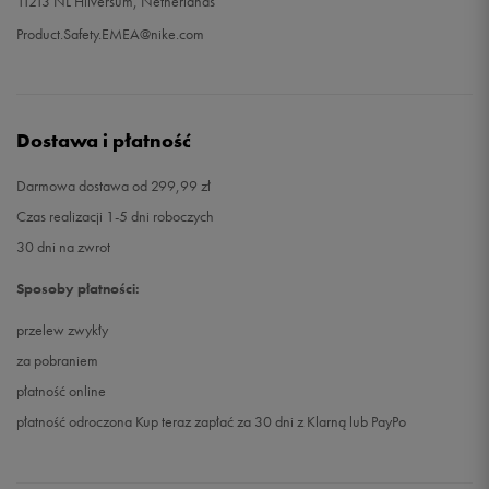
11213 NL Hilversum, Netherlands
Product.Safety.EMEA@nike.com
35
22 cm
Powiadom o dostępności
Dostawa i płatność
Darmowa dostawa od 299,99 zł
Czas realizacji 1-5 dni roboczych
30 dni na zwrot
Sposoby płatności:
przelew zwykły
za pobraniem
płatność online
płatność odroczona Kup teraz zapłać za 30 dni z Klarną lub PayPo