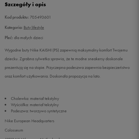
Szczegóły i opis
28,5
17,5 cm
Powiadom o dostępności
Kod produktu:
705493601
29,5
18 cm
Powiadom o dostępności
Kategoria:
Buty lifestyle
Płeć:
dla małych dzieci
30
18,5 cm
Powiadom o dostępności
Wygodne buty Nike KAISHI (PS) zapewnią maksymalny komfort Twojemu
31
19 cm
Powiadom o dostępności
dziecku. Zgrabna sylwetka sprawia, że te modne sneakersy doskonale
prezentują się na stopie. Przyczepna podeszwa zapewnia bezpieczeństwo
31,5
19,5 cm
Powiadom o dostępności
oraz komfort użytkowania. Doskonała propozycja na lato.
32
20 cm
Powiadom o dostępności
Cholewka: materiał tekstylny
Wyściółka: materiał tekstylny
33
20,5 cm
Powiadom o dostępności
Podeszwa: tworzywo syntetyczne
Nike European Headquarters
33,5
21 cm
Powiadom o dostępności
Colosseum
34
21,5 cm
Powiadom o dostępności