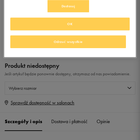
Dostosuj
0.0
(
0
)
49,99
zł
z Vat
OK
+ 250 PKT W
KLUBIE 50 STYLE
Odrzuć wszystkie
Produkt niedostępny
Jeśli artykuł będzie ponownie dostępny, otrzymasz od nas powiadomienie.
Wybierz rozmiar
Sprawdź dostępność w salonach
Rozmiary EU
Rozmiary US
27,5
16,5 cm
Powiadom o dostępności
Szczegóły i opis
Dostawa i płatność
Opinie
28
17 cm
Powiadom o dostępności