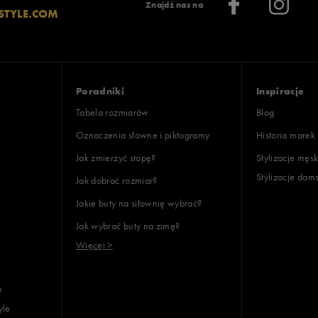
Znajdź nas na
STYLE.COM
Poradniki
Inspiracje
Tabela rozmiarów
Blog
Oznaczenia słowne i piktogramy
Historia marek
Jak zmierzyć stopę?
Stylizacje męsk
Stylizacje dam
Jak dobrać rozmiar?
Jakie buty na siłownię wybrać?
Jak wybrać buty na zimę?
Więcej >
e
yle