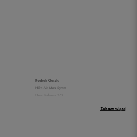
Reebok Classic
Nike Air Max Systm
New Balance 373
Puma Rickie
Zobacz więcej
New Balance 500