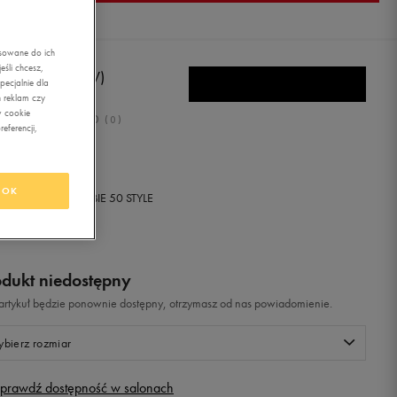
asowane do ich
śli chcesz,
E LYKIN 11 (PSV)
ecjalnie dla
 reklam czy
w cookie
0.0
(
0
)
eferencji,
,99
zł
z Vat
OK
+ 150 PKT W
KLUBIE 50 STYLE
odukt niedostępny
i artykuł będzie ponownie dostępny, otrzymasz od nas powiadomienie.
bierz rozmiar
prawdź dostępność w salonach
Rozmiary EU
Rozmiary US