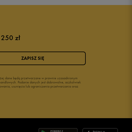
Buty Nike dziecięce
Buty dla niemowląt
Buty na rzepy
Świecące buty
 250 zł
ZAPISZ SIĘ
wyżej dane będą przetwarzane w prawnie uzasadnionym
i handlowych. Podanie danych jest dobrowolne, aczkolwiek
owania, usunięcia lub ograniczenia przetwarzania oraz