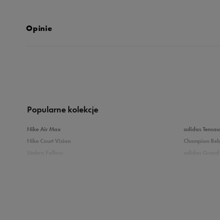
Opinie
Produkt nie posia
Popularne kolekcje
Nike Air Max
adidas Tensau
Nike Court Vision
Champion Re
Umbro Follow
adidas Grand 
Nike Star Runner
Vans Filmore
adidas Breaknet
Vans Seldan
Zobacz również