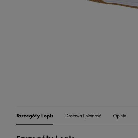
Skechers
Timberland
Umbro
Under Armour
Up8
U.S. Polo ASSN.
Vans
Szczegóły i opis
Dostawa i płatność
Opinie