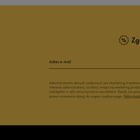
Buty adidas dziecięce
Buty Fila dla d
Buty Puma dla dzieci
Buty dziecięc
Vans dla dzieci
Buty Vans na 
Buty Marvel
Świecące buty
Buty do wody dla dzieci
Zg
Adres e-mail
Administratorem danych osobowych jest Marketing Investme
interesie administratora, za który uważa się marketing pro
niezbędne w celu otrzymywania newslettera. Każdy ma prawo
prawo wniesienia skargi do organu nadzorczego.
Pełną treś