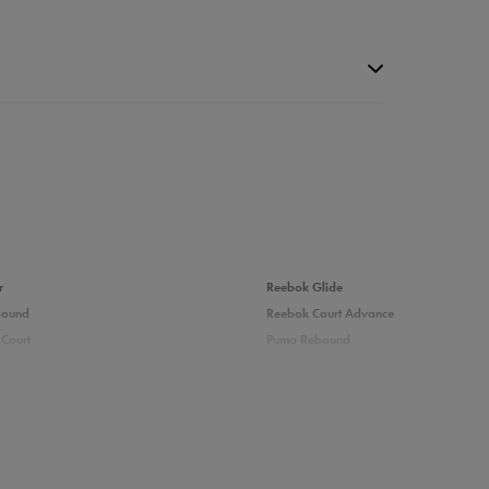
da recenzji
r
Reebok Glide
bound
Reebok Court Advance
Court
Puma Rebound
adidas Ozelle
Puma Courtflex