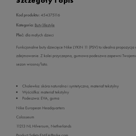
Szczegóły i opis
Kod produktu:
454375116
Kategoria:
Buty lifestyle
Płeć:
dla małych dzieci
Funkcjonalne buty dziecięce Nike LYKIN 11 (PSV) to idealna propozycja d
zdejmowanie. Z kolei przyczepna, gumowa podeszwa zapewni Twojemu d
sezon wiosna/lato.
Cholewka: skóra naturalna i syntetyczna, materiał tekstylny
Wyściółka: materiał tekstylny
Podeszwa: EVA, guma
Nike European Headquarters
Colosseum
11213 NL Hilversum, Netherlands
Product.Safety.EMEA@nike.com