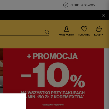
CENTRUM POMOCY
×
MOJE KONTO
SCHOWEK
KOSZYK
BUTY DLA CHŁOPCA
BUTY DLA DZIEWCZYNKI
0-4 lat
0-4 lat
4-8 lat
4-8 lat
9-16 lat
9-16 lat