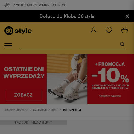
ZWROT DO 30 DNI. W KLUBIE DO 60 DNI.
×
Dołącz do Klubu 50 style
STRONA GŁÓWNA
DZIECIĘCE
BUTY
BUTY LIFESTYLE
PRODUKT NIEDOSTĘPNY