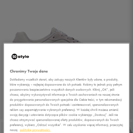
Chronimy Twoje dane
Dokładamy wszelkich starań, aby zakupy naszych Klientów były udane, a produkty,
które wybierają – najlepiej dopasowane do ich potrzeb. Robimy to jednak przy pełnym
poszanowaniu bezpieczeństwa wszystkich danych osobowych. Kliknij „OK”, jeśli
chcesz, abyśmy wykorzystywali informacje o Twoich zachowaniach na naszej stronie
do przygotowania personalizowanych specjalnie dla Ciebie treści, w tym rekomendacji
produktów dopasowanych do Twoich potrzeb i zainteresowań, spersonalizowanych
reklam czy zapamiętywanie wybranych preferencji. W każdej chwili możesz zmienić
1/6
swoją decyzję i ustawienia dotyczące plików cookie wybierając „Dostosuj”. Jeśli nie
chcesz otrzymywać spersonalizowanej oferty produktów, dopasowanych do Twoich
preferencji, wybierz „Odrzuć wszystkie”. W celu uzyskania więcej informacji, przeczytaj
naszą
politykę prywatności.