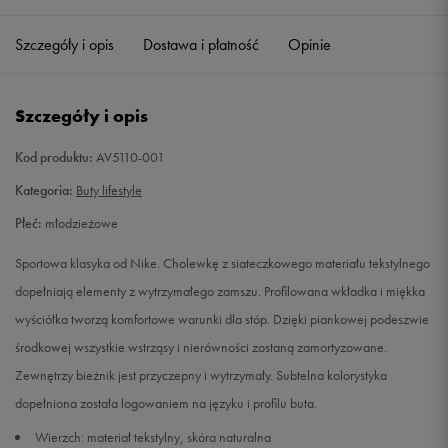
Szczegóły i opis
Dostawa i płatność
Opinie
4,5Y
Powiadom o dostępności
4Y
Powiadom o dostępności
Szczegóły i opis
5,5Y
Powiadom o dostępności
Kod produktu:
AV5110-001
Kategoria:
Buty lifestyle
5Y
Powiadom o dostępności
Płeć:
młodzieżowe
6,5Y
Powiadom o dostępności
Sportowa klasyka od Nike. Cholewkę z siateczkowego materiału tekstylnego
dopełniają elementy z wytrzymałego zamszu. Profilowana wkładka i miękka
6Y
Powiadom o dostępności
wyściółka tworzą komfortowe warunki dla stóp. Dzięki piankowej podeszwie
środkowej wszystkie wstrząsy i nierówności zostaną zamortyzowane.
7Y
Powiadom o dostępności
Zewnętrzy bieżnik jest przyczepny i wytrzymały. Subtelna kolorystyka
dopełniona została logowaniem na języku i profilu buta.
Wierzch: materiał tekstylny, skóra naturalna