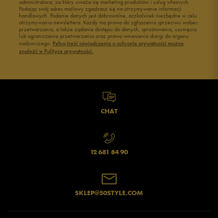
administratora, za który uważa się marketing produktów i usług własnych.
Podając swój adres mailowy zgadzasz się na otrzymywanie informacji
handlowych. Podanie danych jest dobrowolne, aczkolwiek niezbędne w celu
otrzymywania newslettera. Każdy ma prawo do zgłoszenia sprzeciwu wobec
przetwarzania, a także żądania dostępu do danych, sprostowania, usunięcia
lub ograniczenia przetwarzania oraz prawo wniesienia skargi do organu
nadzorczego.
Pełną treść oświadczenia o ochronie prywatności można
znaleźć w Polityce prywatności.
CHAT
12 681 84 90
SKLEP@50STYLE.COM