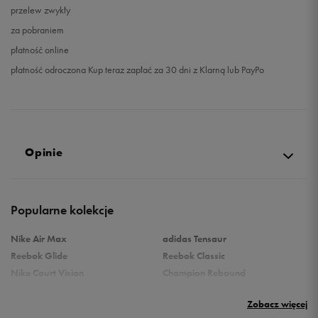
przelew zwykły
za pobraniem
płatność online
płatność odroczona Kup teraz zapłać za 30 dni z Klarną lub PayPo
Opinie
Produkt nie posiada recenzji
Popularne kolekcje
Nike Air Max
adidas Tensaur
Reebok Glide
Reebok Classic
Nike Court Vision
Champion Rebound
Reebok Court Advance
Nike Air Max Systm
Zobacz więcej
Umbro Follow
adidas Grand Court