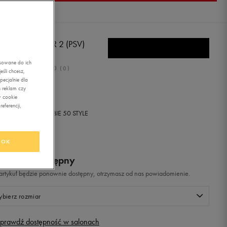
E MD RUNNER 2 (PSV)
asowane do ich
0.0
(
0
)
śli chcesz,
ecjalnie dla
,99
zł
z Vat
 reklam czy
w cookie
eferencji,
+ 350 PKT W
KLUBIE 50 STYLE
OK
odukt niedostępny
i artykuł będzie ponownie dostępny, otrzymasz od nas powiadomienie.
bierz rozmiar
prawdź dostępność w salonach
Rozmiary EU
Rozmiary US