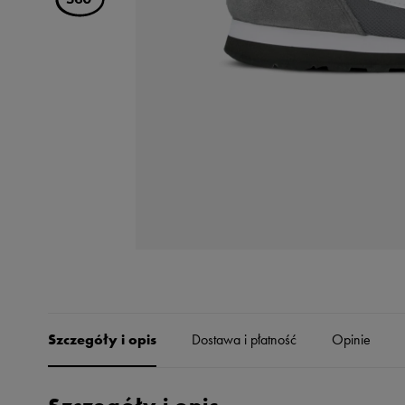
Skechers
Timberland
Umbro
Under Armour
Up8
U.S. Polo ASSN.
Vans
Szczegóły i opis
Dostawa i płatność
Opinie