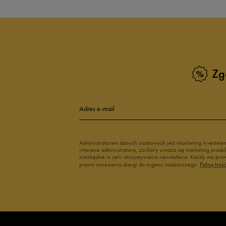
Buty adidas dziecięce
Buty Fila dla d
Buty Puma dla dzieci
Buty dziecięc
Vans dla dzieci
Buty Vans na 
Buty Marvel
Świecące buty
Buty do wody dla dzieci
Zg
Adres e-mail
Administratorem danych osobowych jest Marketing Investme
interesie administratora, za który uważa się marketing pro
niezbędne w celu otrzymywania newslettera. Każdy ma prawo
prawo wniesienia skargi do organu nadzorczego.
Pełną treś