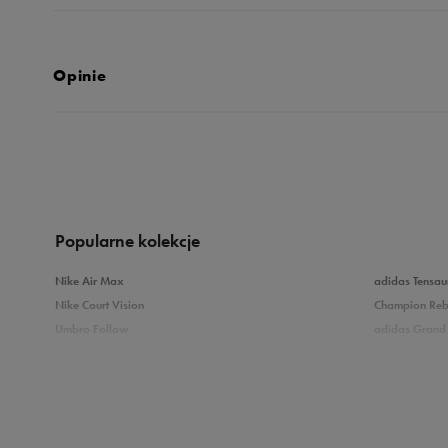
Opinie
Produkt nie posia
Popularne kolekcje
Nike Air Max
adidas Tensau
Nike Court Vision
Champion Re
Umbro Follow
adidas Grand 
Nike Star Runner
Vans Filmore
adidas Breaknet
Vans Seldan
Zobacz również