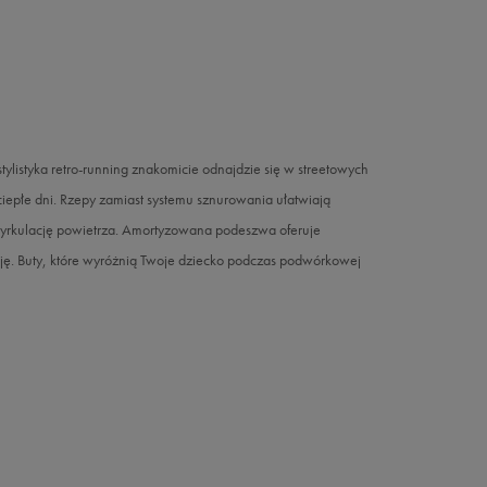
listyka retro-running znakomicie odnajdzie się w streetowych
iepłe dni. Rzepy zamiast systemu sznurowania ułatwiają
cyrkulację powietrza. Amortyzowana podeszwa oferuje
ję. Buty, które wyróżnią Twoje dziecko podczas podwórkowej