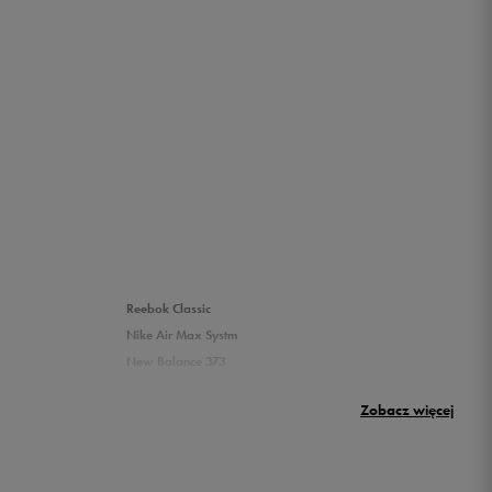
Reebok Classic
Nike Air Max Systm
New Balance 373
Puma Rickie
Zobacz więcej
New Balance 500