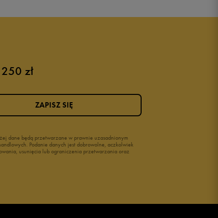
Buty Nike dziecięce
Buty dla niemowląt
Buty na rzepy
Świecące buty
 250 zł
ZAPISZ SIĘ
wyżej dane będą przetwarzane w prawnie uzasadnionym
i handlowych. Podanie danych jest dobrowolne, aczkolwiek
owania, usunięcia lub ograniczenia przetwarzania oraz