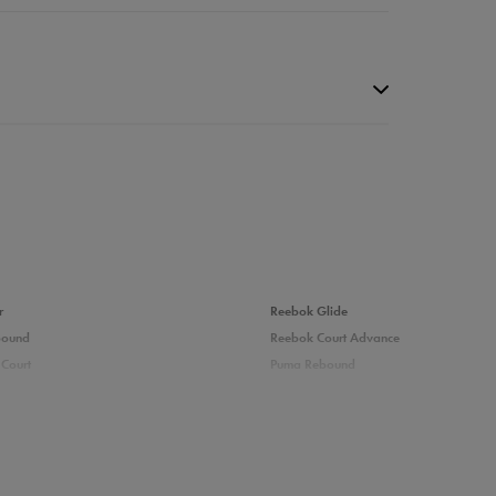
da recenzji
r
Reebok Glide
bound
Reebok Court Advance
Court
Puma Rebound
adidas Ozelle
Puma Courtflex