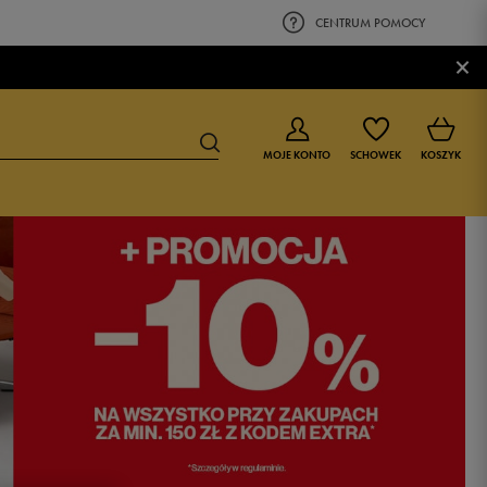
CENTRUM POMOCY
×
MOJE KONTO
SCHOWEK
KOSZYK
BUTY DLA CHŁOPCA
BUTY DLA DZIEWCZYNKI
0-4 lat
0-4 lat
4-8 lat
4-8 lat
9-16 lat
9-16 lat