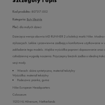
Szczegóły i opis
Kod produktu:
807317-002
Kategoria:
Buty lifestyle
Płeć:
dla małych dzieci
Dziecięca wersja obuwia MD RUNNER 2 z kolekcji marki Nike. Modna sty
stylizacjach. Lekkie i przewiewne zadbają o komfortowe użytkowanie w c
zakładanie tego modelu. Miękka wyściółka poprawi dopasowanie oraz 
całodzienną wygodę noszenia. Przyczepny bieżnik zadba o idealną trakc
sesji mody.
Wierzch: skóra syntetyczna, materiał tekstylny
Wyściółka: materiał tekstylny
Podeszwa: pianka, guma
Nike European Headquarters
Colosseum
11213 NL Hilversum, Netherlands