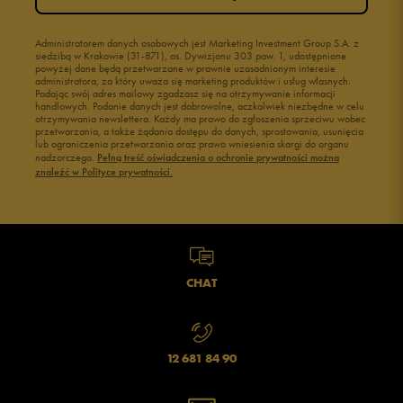
Buty młodzieżowe
Świecące buty
Buty do wody dla dzieci
Administratorem danych osobowych jest Marketing Investment Group S.A. z
siedzibą w Krakowie (31-871), os. Dywizjonu 303 paw. 1, udostępnione
powyżej dane będą przetwarzane w prawnie uzasadnionym interesie
administratora, za który uważa się marketing produktów i usług własnych.
Podając swój adres mailowy zgadzasz się na otrzymywanie informacji
handlowych. Podanie danych jest dobrowolne, aczkolwiek niezbędne w celu
otrzymywania newslettera. Każdy ma prawo do zgłoszenia sprzeciwu wobec
przetwarzania, a także żądania dostępu do danych, sprostowania, usunięcia
lub ograniczenia przetwarzania oraz prawo wniesienia skargi do organu
nadzorczego.
Pełną treść oświadczenia o ochronie prywatności można
znaleźć w Polityce prywatności.
CHAT
12 681 84 90