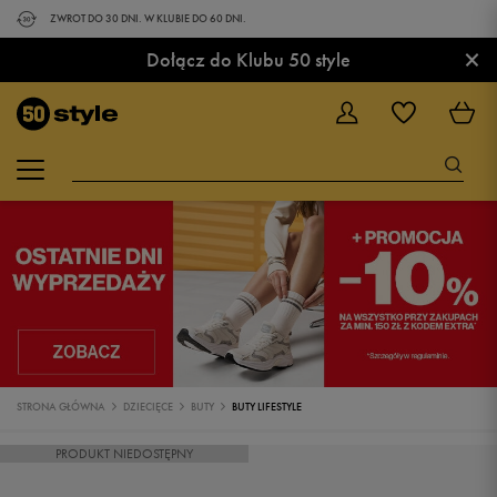
ZWROT DO 30 DNI. W KLUBIE DO 60 DNI.
×
Dołącz do Klubu 50 style
STRONA GŁÓWNA
DZIECIĘCE
BUTY
BUTY LIFESTYLE
PRODUKT NIEDOSTĘPNY