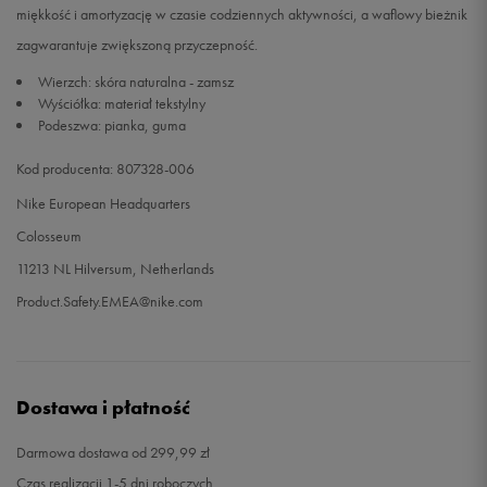
miękkość i amortyzację w czasie codziennych aktywności, a waflowy bieżnik
zagwarantuje zwiększoną przyczepność.
Wierzch: skóra naturalna - zamsz
Wyściółka: materiał tekstylny
Podeszwa: pianka, guma
Kod producenta: 807328-006
Nike European Headquarters
Colosseum
11213 NL Hilversum, Netherlands
Product.Safety.EMEA@nike.com
Dostawa i płatność
Darmowa dostawa od 299,99 zł
Czas realizacji 1-5 dni roboczych