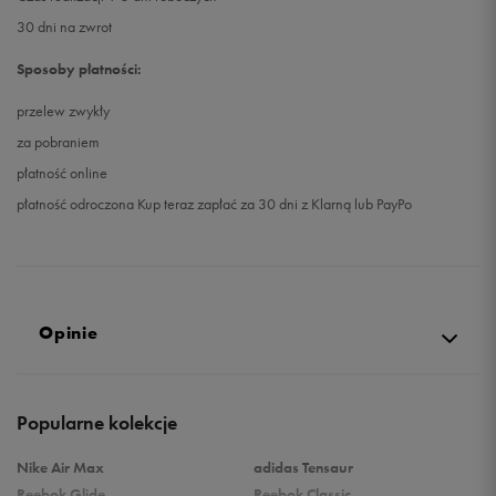
30 dni na zwrot
Sposoby płatności:
przelew zwykły
za pobraniem
płatność online
płatność odroczona Kup teraz zapłać za 30 dni z Klarną lub PayPo
Opinie
Produkt nie posiada recenzji
Popularne kolekcje
Nike Air Max
adidas Tensaur
Reebok Glide
Reebok Classic