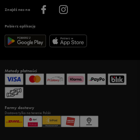
Informacje o firmie
Więcej regulaminów >
Znajdź nas na
Pobierz aplikację
Metody płatności
Formy dostawy
Dostawa tylko na terenie Polski