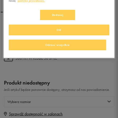
naszą
politykę prywatności.
Dostosuj
NIKE MD RUNNER 2 (TDV)
OK
0.0
(
0
)
Odrzuć wszystkie
99,99
zł
z Vat
+ 500 PKT W
KLUBIE 50 STYLE
Produkt niedostępny
Jeśli artykuł będzie ponownie dostępny, otrzymasz od nas powiadomienie.
Wybierz rozmiar
Sprawdź dostępność w salonach
Rozmiary EU
Rozmiary US