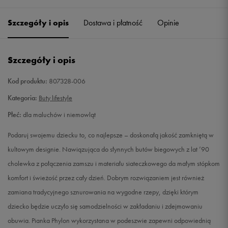
21
11 cm
Powiadom o dostępności
Szczegóły i opis
Dostawa i płatność
Opinie
22
12 cm
Powiadom o dostępności
Szczegóły i opis
23,5
13 cm
Powiadom o dostępności
Kod produktu:
807328-006
25
14 cm
Powiadom o dostępności
Kategoria:
Buty lifestyle
Płeć:
dla maluchów i niemowląt
26
15 cm
Powiadom o dostępności
Podaruj swojemu dziecku to, co najlepsze – doskonałą jakość zamkniętą w
27
16 cm
Powiadom o dostępności
kultowym designie. Nawiązująca do słynnych butów biegowych z lat ’90
cholewka z połączenia zamszu i materiału siateczkowego da małym stópkom
komfort i świeżość przez cały dzień. Dobrym rozwiązaniem jest również
zamiana tradycyjnego sznurowania na wygodne rzepy, dzięki którym
dziecko będzie uczyło się samodzielności w zakładaniu i zdejmowaniu
obuwia. Pianka Phylon wykorzystana w podeszwie zapewni odpowiednią