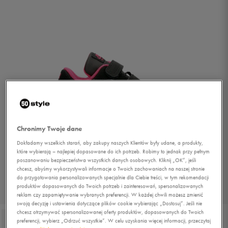
Chronimy Twoje dane
Dokładamy wszelkich starań, aby zakupy naszych Klientów były udane, a produkty,
które wybierają – najlepiej dopasowane do ich potrzeb. Robimy to jednak przy pełnym
poszanowaniu bezpieczeństwa wszystkich danych osobowych. Kliknij „OK”, jeśli
chcesz, abyśmy wykorzystywali informacje o Twoich zachowaniach na naszej stronie
do przygotowania personalizowanych specjalnie dla Ciebie treści, w tym rekomendacji
produktów dopasowanych do Twoich potrzeb i zainteresowań, spersonalizowanych
1/4
reklam czy zapamiętywanie wybranych preferencji. W każdej chwili możesz zmienić
swoją decyzję i ustawienia dotyczące plików cookie wybierając „Dostosuj”. Jeśli nie
chcesz otrzymywać spersonalizowanej oferty produktów, dopasowanych do Twoich
preferencji, wybierz „Odrzuć wszystkie”. W celu uzyskania więcej informacji, przeczytaj