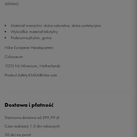
stylizacji.
33,5
21 cm
Powiadom o dostępności
Materiał wierzchni: skóra naturalna, skóra syntetyczna
34
21,5 cm
Powiadom o dostępności
Wyściółka: materiał tekstylny
Podeszwa:phylon, guma
35
22 cm
Powiadom o dostępności
Nike European Headquarters
Colosseum
11213 NL Hilversum, Netherlands
Product.Safety.EMEA@nike.com
Dostawa i płatność
Darmowa dostawa od 299,99 zł
Czas realizacji 1-5 dni roboczych
30 dni na zwrot