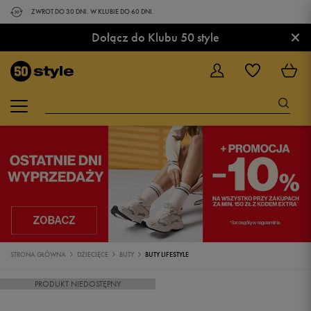
ZWROT DO 30 DNI. W KLUBIE DO 60 DNI.
×
Dołącz do Klubu 50 style
STRONA GŁÓWNA
DZIECIĘCE
BUTY
BUTY LIFESTYLE
PRODUKT NIEDOSTĘPNY