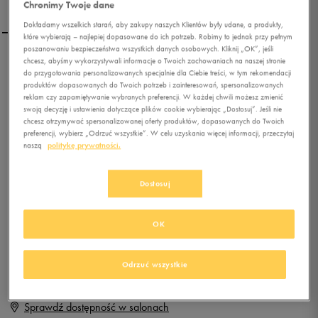
Chronimy Twoje dane
Dokładamy wszelkich starań, aby zakupy naszych Klientów były udane, a produkty,
które wybierają – najlepiej dopasowane do ich potrzeb. Robimy to jednak przy pełnym
poszanowaniu bezpieczeństwa wszystkich danych osobowych. Kliknij „OK”, jeśli
chcesz, abyśmy wykorzystywali informacje o Twoich zachowaniach na naszej stronie
NIKE PICO 4 (PSV)
do przygotowania personalizowanych specjalnie dla Ciebie treści, w tym rekomendacji
produktów dopasowanych do Twoich potrzeb i zainteresowań, spersonalizowanych
reklam czy zapamiętywanie wybranych preferencji. W każdej chwili możesz zmienić
swoją decyzję i ustawienia dotyczące plików cookie wybierając „Dostosuj”. Jeśli nie
0.0
(
0
)
chcesz otrzymywać spersonalizowanej oferty produktów, dopasowanych do Twoich
19,99
zł
z Vat
preferencji, wybierz „Odrzuć wszystkie”. W celu uzyskania więcej informacji, przeczytaj
naszą
politykę prywatności.
+ 100 PKT W
KLUBIE 50 STYLE
Dostosuj
Produkt niedostępny
OK
Jeśli artykuł będzie ponownie dostępny, otrzymasz od nas powiadomienie.
Odrzuć wszystkie
Wybierz rozmiar
Sprawdź dostępność w salonach
Rozmiary EU
Rozmiary US