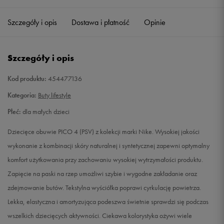
27,5
16,5 cm
Powiadom o dostępności
Szczegóły i opis
Dostawa i płatność
Opinie
28
17 cm
Powiadom o dostępności
Szczegóły i opis
28,5
17,5 cm
Powiadom o dostępności
Kod produktu:
454477136
29,5
18 cm
Powiadom o dostępności
Kategoria:
Buty lifestyle
Płeć:
dla małych dzieci
30
18,5 cm
Powiadom o dostępności
Dziecięce obuwie PICO 4 (PSV) z kolekcji marki Nike. Wysokiej jakości
31
19 cm
Powiadom o dostępności
wykonanie z kombinacji skóry naturalnej i syntetycznej zapewni optymalny
komfort użytkowania przy zachowaniu wysokiej wytrzymałości produktu.
31,5
19,5 cm
Powiadom o dostępności
Zapięcie na paski na rzep umożliwi szybie i wygodne zakładanie oraz
zdejmowanie butów. Tekstylna wyściółka poprawi cyrkulację powietrza.
32
20 cm
Powiadom o dostępności
Lekka, elastyczna i amortyzująca podeszwa świetnie sprawdzi się podczas
wszelkich dziecięcych aktywności. Ciekawa kolorystyka ożywi wiele
33
20,5 cm
Powiadom o dostępności