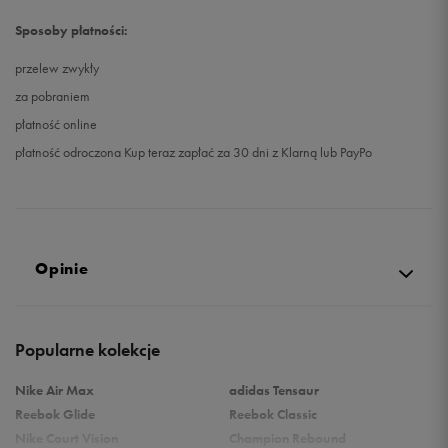
Sposoby płatności:
przelew zwykły
za pobraniem
płatność online
płatność odroczona Kup teraz zapłać za 30 dni z Klarną lub PayPo
Opinie
Produkt nie posiada recenzji
Popularne kolekcje
Nike Air Max
adidas Tensaur
Reebok Glide
Reebok Classic
Nike Court Vision
Champion Rebound