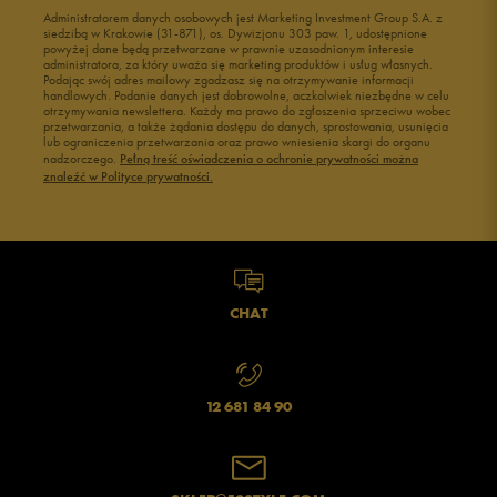
Administratorem danych osobowych jest Marketing Investment Group S.A. z
siedzibą w Krakowie (31-871), os. Dywizjonu 303 paw. 1, udostępnione
powyżej dane będą przetwarzane w prawnie uzasadnionym interesie
administratora, za który uważa się marketing produktów i usług własnych.
Podając swój adres mailowy zgadzasz się na otrzymywanie informacji
handlowych. Podanie danych jest dobrowolne, aczkolwiek niezbędne w celu
otrzymywania newslettera. Każdy ma prawo do zgłoszenia sprzeciwu wobec
przetwarzania, a także żądania dostępu do danych, sprostowania, usunięcia
lub ograniczenia przetwarzania oraz prawo wniesienia skargi do organu
nadzorczego.
Pełną treść oświadczenia o ochronie prywatności można
znaleźć w Polityce prywatności.
CHAT
12 681 84 90