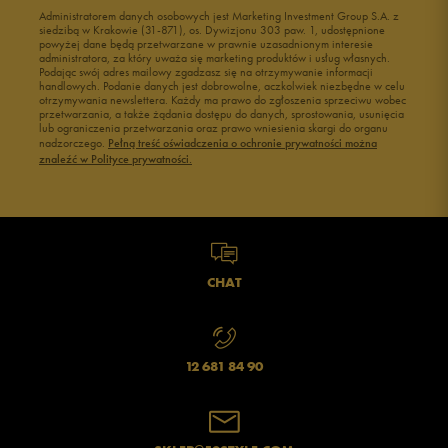
Administratorem danych osobowych jest Marketing Investment Group S.A. z
siedzibą w Krakowie (31-871), os. Dywizjonu 303 paw. 1, udostępnione
powyżej dane będą przetwarzane w prawnie uzasadnionym interesie
administratora, za który uważa się marketing produktów i usług własnych.
Podając swój adres mailowy zgadzasz się na otrzymywanie informacji
handlowych. Podanie danych jest dobrowolne, aczkolwiek niezbędne w celu
otrzymywania newslettera. Każdy ma prawo do zgłoszenia sprzeciwu wobec
przetwarzania, a także żądania dostępu do danych, sprostowania, usunięcia
lub ograniczenia przetwarzania oraz prawo wniesienia skargi do organu
nadzorczego.
Pełną treść oświadczenia o ochronie prywatności można
znaleźć w Polityce prywatności.
CHAT
12 681 84 90