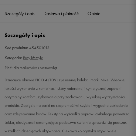
22
12 cm
Powiadom o dostępności
Szczegóły i opis
Dostawa i płatność
Opinie
23,5
13 cm
Powiadom o dostępności
Szczegóły i opis
25
14 cm
Powiadom o dostępności
Kod produktu:
454501013
26
15 cm
Powiadom o dostępności
Kategoria:
Buty lifestyle
Płeć:
dla maluchów i niemowląt
27
16 cm
Powiadom o dostępności
Dziecięce obuwie PICO 4 (TDV) z jesiennej kolekcji marki Nike. Wysokiej
jakości wykonanie z kombinacji skóry naturalnej i syntetycznej zapewni
optymalny komfort użytkowania przy zachowaniu wysokiej wytrzymałości
produktu. Zapięcie na paski na rzep umożliwi szybie i wygodne zakładanie
oraz zdejmowanie butów. Tekstylna wyściółka poprawi cyrkulację powietrza.
Lekka, elastyczna i amortyzująca podeszwa świetnie sprawdzi się podczas
wszelkich dziecięcych aktywności. Ciekawa kolorystyka ożywi wiele