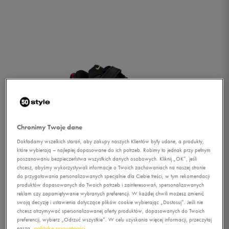
Chronimy Twoje dane
Dokładamy wszelkich starań, aby zakupy naszych Klientów były udane, a produkty,
które wybierają – najlepiej dopasowane do ich potrzeb. Robimy to jednak przy pełnym
poszanowaniu bezpieczeństwa wszystkich danych osobowych. Kliknij „OK”, jeśli
chcesz, abyśmy wykorzystywali informacje o Twoich zachowaniach na naszej stronie
do przygotowania personalizowanych specjalnie dla Ciebie treści, w tym rekomendacji
produktów dopasowanych do Twoich potrzeb i zainteresowań, spersonalizowanych
reklam czy zapamiętywanie wybranych preferencji. W każdej chwili możesz zmienić
1/4
swoją decyzję i ustawienia dotyczące plików cookie wybierając „Dostosuj”. Jeśli nie
chcesz otrzymywać spersonalizowanej oferty produktów, dopasowanych do Twoich
preferencji, wybierz „Odrzuć wszystkie”. W celu uzyskania więcej informacji, przeczytaj
naszą
politykę prywatności.