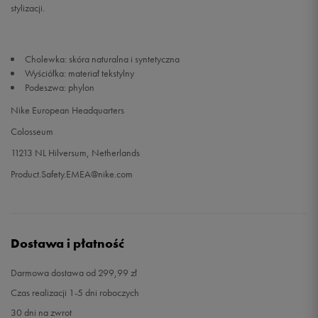
stylizacji.
Cholewka: skóra naturalna i syntetyczna
Wyściółka: materiał tekstylny
Podeszwa: phylon
Nike European Headquarters
Colosseum
11213 NL Hilversum, Netherlands
Product.Safety.EMEA@nike.com
Dostawa i płatność
Darmowa dostawa od 299,99 zł
Czas realizacji 1-5 dni roboczych
30 dni na zwrot