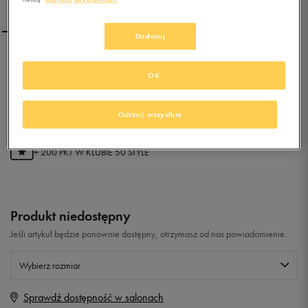
Dostosuj
NIKE PICO 4 (TDV)
OK
0.0
(
0
)
Odrzuć wszystkie
39,99
zł
z Vat
+ 200 PKT W
KLUBIE 50 STYLE
Produkt niedostępny
Jeśli artykuł będzie ponownie dostępny, otrzymasz od nas powiadomienie.
Wybierz rozmiar
Sprawdź dostępność w salonach
Rozmiary EU
Rozmiary US