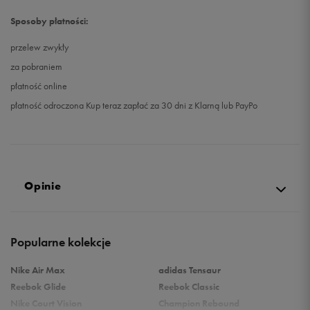
Sposoby płatności:
przelew zwykły
za pobraniem
płatność online
płatność odroczona Kup teraz zapłać za 30 dni z Klarną lub PayPo
Opinie
Produkt nie posiada recenzji
Popularne kolekcje
Nike Air Max
adidas Tensaur
Reebok Glide
Reebok Classic
Nike Court Vision
Champion Rebound