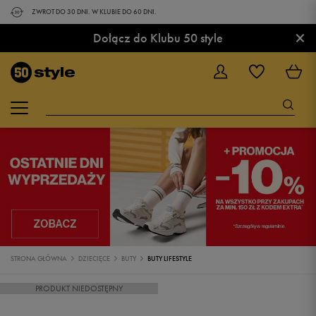
ZWROT DO 30 DNI. W KLUBIE DO 60 DNI.
×
Dołącz do Klubu 50 style
STRONA GŁÓWNA
DZIECIĘCE
BUTY
BUTY LIFESTYLE
PRODUKT NIEDOSTĘPNY