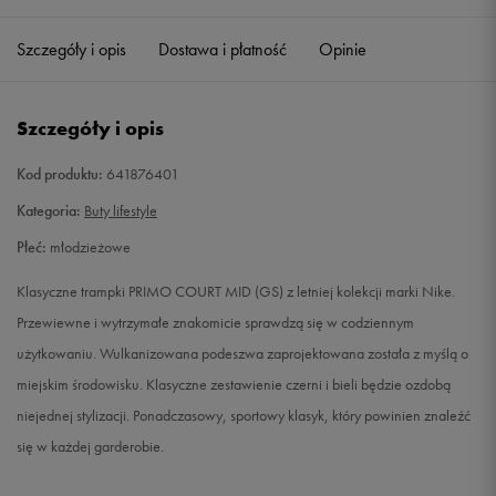
35,5
22,5 cm
Powiadom o dostępności
Szczegóły i opis
Dostawa i płatność
Opinie
36
23 cm
Powiadom o dostępności
Szczegóły i opis
38
24 cm
Powiadom o dostępności
Kod produktu:
641876401
39
24,5 cm
Powiadom o dostępności
Kategoria:
Buty lifestyle
Płeć:
młodzieżowe
40
25 cm
Powiadom o dostępności
Klasyczne trampki PRIMO COURT MID (GS) z letniej kolekcji marki Nike.
Przewiewne i wytrzymałe znakomicie sprawdzą się w codziennym
użytkowaniu. Wulkanizowana podeszwa zaprojektowana została z myślą o
miejskim środowisku. Klasyczne zestawienie czerni i bieli będzie ozdobą
niejednej stylizacji. Ponadczasowy, sportowy klasyk, który powinien znaleźć
się w każdej garderobie.