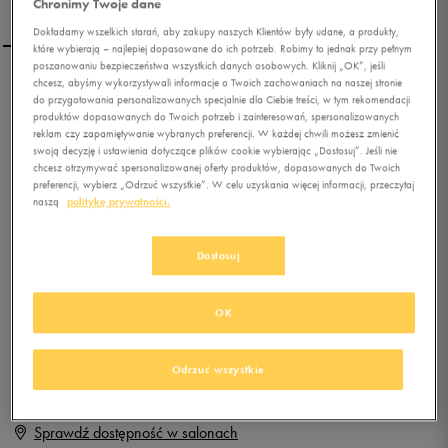
Chronimy Twoje dane
Dokładamy wszelkich starań, aby zakupy naszych Klientów były udane, a produkty,
które wybierają – najlepiej dopasowane do ich potrzeb. Robimy to jednak przy pełnym
poszanowaniu bezpieczeństwa wszystkich danych osobowych. Kliknij „OK”, jeśli
chcesz, abyśmy wykorzystywali informacje o Twoich zachowaniach na naszej stronie
NIKE PRIMO COURT MID
do przygotowania personalizowanych specjalnie dla Ciebie treści, w tym rekomendacji
(GS)
produktów dopasowanych do Twoich potrzeb i zainteresowań, spersonalizowanych
reklam czy zapamiętywanie wybranych preferencji. W każdej chwili możesz zmienić
swoją decyzję i ustawienia dotyczące plików cookie wybierając „Dostosuj”. Jeśli nie
0.0
(
0
)
chcesz otrzymywać spersonalizowanej oferty produktów, dopasowanych do Twoich
100
zł
z Vat
preferencji, wybierz „Odrzuć wszystkie”. W celu uzyskania więcej informacji, przeczytaj
naszą
politykę prywatności.
+ 500 PKT W
KLUBIE 50 STYLE
Dostosuj
Produkt niedostępny
OK
Jeśli artykuł będzie ponownie dostępny, otrzymasz od nas powiadomienie.
Odrzuć wszystkie
Wybierz rozmiar
Sprawdź dostępność w salonach
Rozmiary EU
Rozmiary US