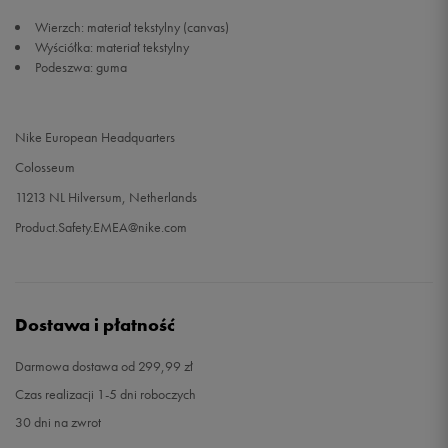
Wierzch: materiał tekstylny (canvas)
Wyściółka: materiał tekstylny
Podeszwa: guma
Nike European Headquarters
Colosseum
11213 NL Hilversum, Netherlands
Product.Safety.EMEA@nike.com
Dostawa i płatność
Darmowa dostawa od 299,99 zł
Czas realizacji 1-5 dni roboczych
30 dni na zwrot