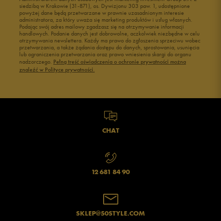
siedzibą w Krakowie (31-871), os. Dywizjonu 303 paw. 1, udostępnione
powyżej dane będą przetwarzane w prawnie uzasadnionym interesie
administratora, za który uważa się marketing produktów i usług własnych.
Podając swój adres mailowy zgadzasz się na otrzymywanie informacji
handlowych. Podanie danych jest dobrowolne, aczkolwiek niezbędne w celu
otrzymywania newslettera. Każdy ma prawo do zgłoszenia sprzeciwu wobec
przetwarzania, a także żądania dostępu do danych, sprostowania, usunięcia
lub ograniczenia przetwarzania oraz prawo wniesienia skargi do organu
nadzorczego.
Pełną treść oświadczenia o ochronie prywatności można
znaleźć w Polityce prywatności.
CHAT
12 681 84 90
SKLEP@50STYLE.COM