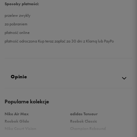
Sposoby płatności:
przelew zwykły
za pobraniem
płatność online
płatność odroczona Kup teraz zapłać za 30 dni z Klarną lub PayPo
Opinie
Produkt nie posiada recenzji
Popularne kolekcje
Nike Air Max
adidas Tensaur
Reebok Glide
Reebok Classic
Nike Court Vision
Champion Rebound
Reebok Court Advance
Nike Air Max Systm