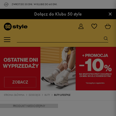
ZWROT DO 30 DNI. W KLUBIE DO 60 DNI.
×
Dołącz do Klubu 50 style
STRONA GŁÓWNA
DZIECIĘCE
BUTY
BUTY LIFESTYLE
PRODUKT NIEDOSTĘPNY