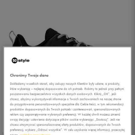
Chronimy Twoje dane
Dokładamy wszelkich starań, aby zakupy naszych Klientów były udane, a produkty,
które wybierają – najlepiej dopasowane do ich potrzeb. Robimy to jednak przy pełnym
poszanowaniu bezpieczeństwa wszystkich danych osobowych. Kliknij „OK”, jeśli
chcesz, abyśmy wykorzystywali informacje o Twoich zachowaniach na naszej stronie
do przygotowania personalizowanych specjalnie dla Ciebie treści, w tym rekomendacji
produktów dopasowanych do Twoich potrzeb i zainteresowań, spersonalizowanych
1/5
reklam czy zapamiętywanie wybranych preferencji. W każdej chwili możesz zmienić
swoją decyzję i ustawienia dotyczące plików cookie wybierając „Dostosuj”. Jeśli nie
chcesz otrzymywać spersonalizowanej oferty produktów, dopasowanych do Twoich
preferencji, wybierz „Odrzuć wszystkie”. W celu uzyskania więcej informacji, przeczytaj
naszą
politykę prywatności.