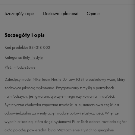
35,5
22,5 cm
Powiadom o dostępności
Szczegóły i opis
Dostawa i płatność
Opinie
36
23 cm
Powiadom o dostępności
Szczegóły i opis
36,5
23,5 cm
Powiadom o dostępności
Kod produktu:
834318-002
37,5
23,5 cm
Powiadom o dostępności
Kategoria:
Buty lifestyle
Płeć:
młodzieżowe
38
24 cm
Powiadom o dostępności
Dziecięcy model Nike Team Hustle D7 Low (GS) to basketowy wzór, który
38,5
24 cm
Powiadom o dostępności
zachwyca jakością wykonania. Przygotowany z myślą o potrzebach
najmłodszych, jest gwarancją przyjemnego użytkowania i trwałości.
39
24,5 cm
Powiadom o dostępności
Syntetyczna cholewka zapewnia trwałość, a jej siateczkowa część jest
odpowiedzialna za wentylację i nadaje butowi elastyczności. Wnętrze
40
25 cm
Powiadom o dostępności
wypełnia tkanina, która dzięki systemowi Pillar Tech dobrze rozkłada ciężar
ciała po całej powierzchni buta. Wzmocnienie Flystich to specjalnie