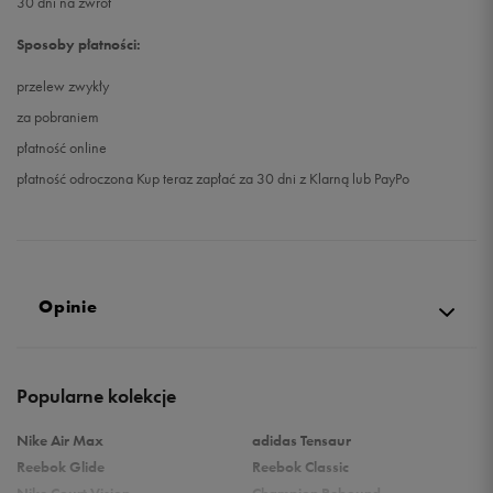
30 dni na zwrot
Sposoby płatności:
przelew zwykły
za pobraniem
płatność online
płatność odroczona Kup teraz zapłać za 30 dni z Klarną lub PayPo
Opinie
Produkt nie posiada recenzji
Popularne kolekcje
Nike Air Max
adidas Tensaur
Reebok Glide
Reebok Classic