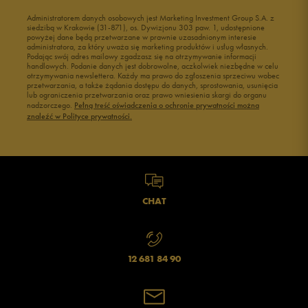
Buty do wody dla dzieci
Administratorem danych osobowych jest Marketing Investment Group S.A. z
siedzibą w Krakowie (31-871), os. Dywizjonu 303 paw. 1, udostępnione
powyżej dane będą przetwarzane w prawnie uzasadnionym interesie
administratora, za który uważa się marketing produktów i usług własnych.
Podając swój adres mailowy zgadzasz się na otrzymywanie informacji
handlowych. Podanie danych jest dobrowolne, aczkolwiek niezbędne w celu
otrzymywania newslettera. Każdy ma prawo do zgłoszenia sprzeciwu wobec
przetwarzania, a także żądania dostępu do danych, sprostowania, usunięcia
lub ograniczenia przetwarzania oraz prawo wniesienia skargi do organu
nadzorczego.
Pełną treść oświadczenia o ochronie prywatności można
znaleźć w Polityce prywatności.
CHAT
12 681 84 90