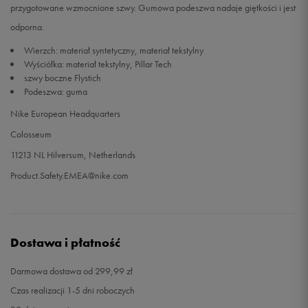
przygotowane wzmocnione szwy. Gumowa podeszwa nadaje giętkości i jest
odporna.
Wierzch: materiał syntetyczny, materiał tekstylny
Wyściółka: materiał tekstylny, Pillar Tech
szwy boczne Flystich
Podeszwa: guma
Nike European Headquarters
Colosseum
11213 NL Hilversum, Netherlands
Product.Safety.EMEA@nike.com
Dostawa i płatność
Darmowa dostawa od 299,99 zł
Czas realizacji 1-5 dni roboczych