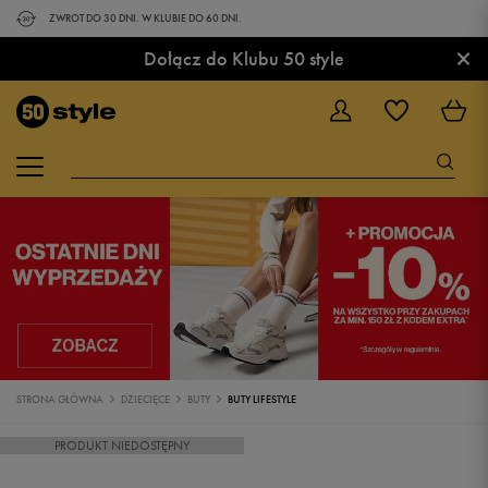
ZWROT DO 30 DNI. W KLUBIE DO 60 DNI.
×
Dołącz do Klubu 50 style
STRONA GŁÓWNA
DZIECIĘCE
BUTY
BUTY LIFESTYLE
PRODUKT NIEDOSTĘPNY