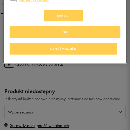
Dostosuj
NIKE TEAM HUSTLE D 7
OK
LOW (GS)
0.0
(
0
)
Odrzuć wszystkie
39,99
zł
z Vat
+ 200 PKT W
KLUBIE 50 STYLE
Produkt niedostępny
Jeśli artykuł będzie ponownie dostępny, otrzymasz od nas powiadomienie.
Wybierz rozmiar
Sprawdź dostępność w salonach
Rozmiary EU
Rozmiary US