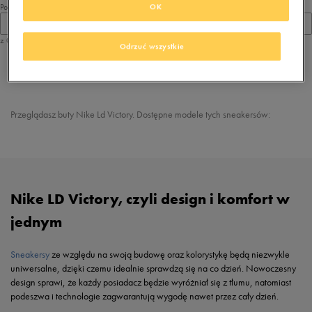
Pokaż
OK
60
z 0
Odrzuć wszystkie
z
1
Przeglądasz buty Nike Ld Victory. Dostępne modele tych sneakersów:
Nike LD Victory, czyli design i komfort w
jednym
Sneakersy
ze względu na swoją budowę oraz kolorystykę będą niezwykle
uniwersalne, dzięki czemu idealnie sprawdzą się na co dzień. Nowoczesny
design sprawi, że każdy posiadacz będzie wyróżniał się z tłumu, natomiast
podeszwa i technologie zagwarantują wygodę nawet przez cały dzień.