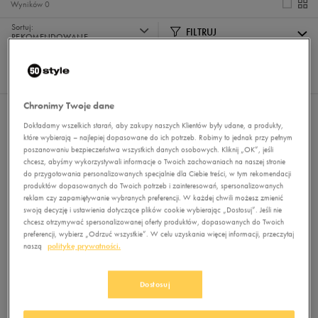
Wyników
0
Sortuj:
FILTRUJ
REKOMENDOWANE
Pokaż
60
z 0
Chronimy Twoje dane
Nie wybrano filtrów
Dokładamy wszelkich starań, aby zakupy naszych Klientów były udane, a produkty,
które wybierają – najlepiej dopasowane do ich potrzeb. Robimy to jednak przy pełnym
poszanowaniu bezpieczeństwa wszystkich danych osobowych. Kliknij „OK”, jeśli
chcesz, abyśmy wykorzystywali informacje o Twoich zachowaniach na naszej stronie
do przygotowania personalizowanych specjalnie dla Ciebie treści, w tym rekomendacji
produktów dopasowanych do Twoich potrzeb i zainteresowań, spersonalizowanych
reklam czy zapamiętywanie wybranych preferencji. W każdej chwili możesz zmienić
swoją decyzję i ustawienia dotyczące plików cookie wybierając „Dostosuj”. Jeśli nie
chcesz otrzymywać spersonalizowanej oferty produktów, dopasowanych do Twoich
preferencji, wybierz „Odrzuć wszystkie”. W celu uzyskania więcej informacji, przeczytaj
Brak produktów do wyświetlenia
naszą
politykę prywatności.
Zmień kryteria wyszukiwania lub
usuń wybrane filtry
Dostosuj