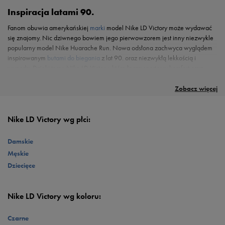
Inspiracja latami 90.
Fanom obuwia amerykańskiej
marki
model Nike LD Victory może wydawać
się znajomy. Nic dziwnego bowiem jego pierwowzorem jest inny niezwykle
popularny model Nike Huarache Run. Nowa odsłona zachwyca wyglądem
inspirowanym
butami do biegania
z lat 90. oraz niezwykłą lekkością i
wygodą. Dzięki temu Nike LD Victory, które łączą sportowy komfort oraz
Oryginalne stylizacje z Nike LD Victory
wyjątkowy look będą idealne na miejskie ulice.
Cholewka wykonana z połączenia skóry naturalnej, materiału tekstylnego i
syntetycznego prezentuje się ciekawie oraz dynamicznie.
Zobacz więcej
Charakterystycznym elementem jest zapiętek inspirowany modelem
Huarache Run. Co więcej, za lekkość, a także amortyzację każdego kroku
odpowiedzialna będzie podeszwa z pianki dopełniona gumowymi
Nike LD Victory wg płci:
elementami. Nike LD Victory staną się wyrazistym akcentem dopełniającym
streetwearowe, jak również casualowe stylizacje.
Damskie
Męskie
Dziecięce
Nike LD Victory wg koloru:
Czarne