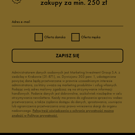
zakupy za min. 250 zł
Adres e-mail
Oferta damska
Oferta męska
ZAPISZ SIĘ
Administratorem danych osobowych jest Marketing Investment Group S.A. z
siedzibą w Krakowie (31-871), os. Dywizjonu 303 paw. 1, udostępnione
powyżej dane będą przetwarzane w prawnie uzasadnionym interesie
administratora, za który uważa się marketing produktów i usług własnych.
Podając swój adres mailowy zgadzasz się na otrzymywanie informacji
handlowych. Podanie danych jest dobrowolne, aczkolwiek niezbędne w celu
otrzymywania newslettera. Każdy ma prawo do zgłoszenia sprzeciwu wobec
przetwarzania, a także żądania dostępu do danych, sprostowania, usunięcia
lub ograniczenia przetwarzania oraz prawo wniesienia skargi do organu
nadzorczego.
Pełną treść oświadczenia o ochronie prywatności można
znaleźć w Polityce prywatności.